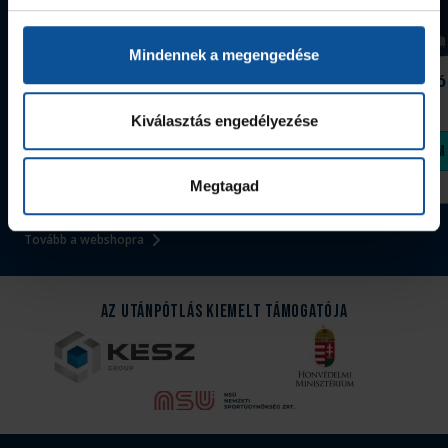
Mindennek a megengedése
Grafitceruza 25/26
Igazolványtartó
390 Ft
Szeged
1 090 Ft
Kiválasztás engedélyezése
Megvásárolom
Megvásárolom
Megtagad
Tovább a webshopra
Az Utánpótlás kiemelt támogatója