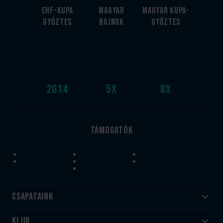
EHF-Kupa
Magyar
Magyar kupa-
győztes
bajnok
győztes
2014
5
x
8
x
Támogatók
Csapataink
Klub
Felnőtt