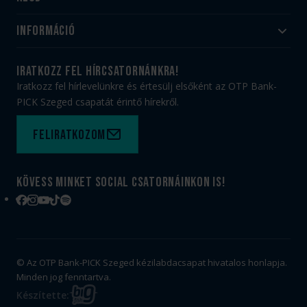
Akadémia
Utánpótlás
Információ
#HandballFamily
#kékek szívügyünk
Klubtörténet
Jegy- és bérletvásárlás
iratkozz fel hírcsatornánkra!
Munkatársaink
Webshop
Iratkozz fel hírlevelünkre és értesülj elsőként az OTP Bank-
PICK Aréna
Impresszum
PICK Szeged csapatát érintő hírekről.
Sajtóakkreditáció
TAO
Büszkeségeink
Adatvédelem
Feliratkozom
Felhasználási feltételek
Kapcsolat
Kövess minket social csatornáinkon is!
Facebook
Instagram
YouTube
TikTok
Spotify
© Az OTP Bank-PICK Szeged kézilabdacsapat hivatalos honlapja.
Minden jog fenntartva.
BIG
Készítette: