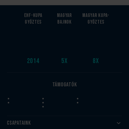
EHF-Kupa
Magyar
Magyar kupa-
győztes
bajnok
győztes
2014
5
x
8
x
Támogatók
Csapataink