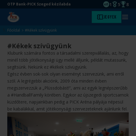
1
5
8
OTP Bank-PICK Szeged kézilabda
EHF kupagyőze
Magyar Baj
Magyar
Ugrás
Ugrás
Jegyek
Kezdőlap
Menü
a
az
megny
fő
oldal
Főoldal
#Kékek szívügyünk
tartalomra
aljára
#Kékek szívügyünk
Klubunk számára fontos a társadalmi szerepvállalás, az, hogy
minél több jótékonysági ügy mellé álljunk, példát mutassunk,
segítsünk. Nekünk ez #kékek szívügyünk.
Egész évben sok-sok olyan eseményt szervezünk, ami erről
szól. A legrégebbi akciónk, 2009 óta minden évben
megszervezzük a „Plüssdobást!”, ami az egyik legnépszerűbb
a #HandballFamily körében. Egykor az újszegedi sportcsarnok
küzdőtere, napjainkban pedig a PICK Aréna pályája népesül
be kabalákkal, amit jótékonysági szervezeteknek ajánlunk fel.