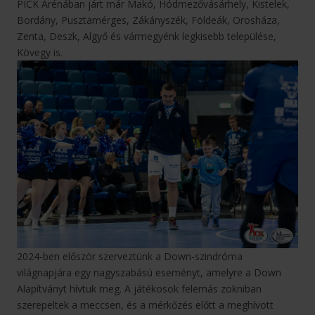
PICK Arénában járt már Makó, Hódmezővásárhely, Kistelek,
Bordány, Pusztamérges, Zákányszék, Földeák, Orosháza,
Zenta, Deszk, Algyő és vármegyénk legkisebb települése,
Kövegy is.
2024-ben először szerveztünk a Down-szindróma
világnapjára egy nagyszabású eseményt, amelyre a Down
Alapítványt hívtuk meg. A játékosok felemás zokniban
szerepeltek a meccsen, és a mérkőzés előtt a meghívott