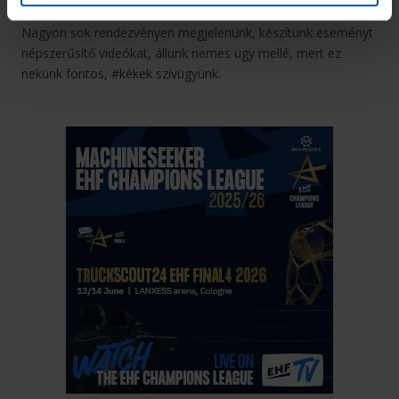
a „Légy te is donor” felhívással.
Nagyon sok rendezvényen megjelenünk, készítünk eseményt
népszerűsítő videókat, állunk nemes ügy mellé, mert ez
nekünk fontos, #kékek szívügyünk.