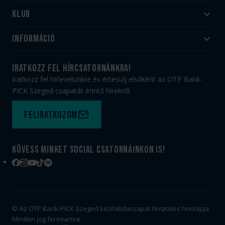
Klub
Felnőtt
Akadémia
Utánpótlás
Információ
#HandballFamily
#kékek szívügyünk
Klubtörténet
Jegy- és bérletvásárlás
iratkozz fel hírcsatornánkra!
Munkatársaink
Webshop
Iratkozz fel hírlevelünkre és értesülj elsőként az OTP Bank-
PICK Aréna
Impresszum
PICK Szeged csapatát érintő hírekről.
Sajtóakkreditáció
TAO
Büszkeségeink
Adatvédelem
Feliratkozom
Felhasználási feltételek
Kapcsolat
Kövess minket social csatornáinkon is!
Facebook
Instagram
YouTube
TikTok
Spotify
© Az OTP Bank-PICK Szeged kézilabdacsapat hivatalos honlapja.
Minden jog fenntartva.