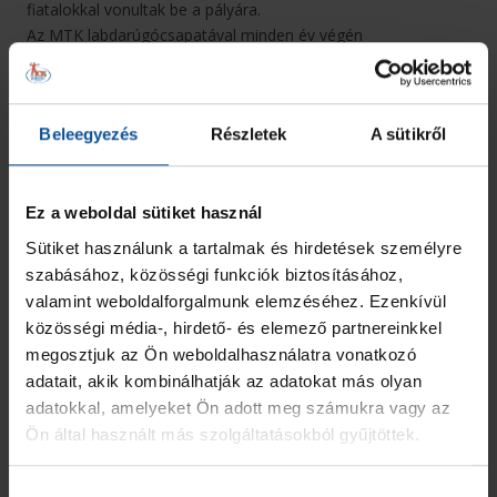
fiatalokkal vonultak be a pályára.
Az MTK labdarúgócsapatával minden év végén
megszervezzük a „Kék-fehér csokigyűjtést!”, az édességet az
Ágota Alapítvány kapja meg tőlünk.
Beleegyezés
Részletek
A sütikről
Ez a weboldal sütiket használ
Sütiket használunk a tartalmak és hirdetések személyre
szabásához, közösségi funkciók biztosításához,
valamint weboldalforgalmunk elemzéséhez. Ezenkívül
közösségi média-, hirdető- és elemező partnereinkkel
megosztjuk az Ön weboldalhasználatra vonatkozó
adatait, akik kombinálhatják az adatokat más olyan
Nagy a sikere annak a rajzpályázatnak, amit gyerekeknek
adatokkal, amelyeket Ön adott meg számukra vagy az
szervezünk, az elkészült műveket pedig az Arénában kiállítjuk,
Ön által használt más szolgáltatásokból gyűjtöttek.
a legjobbakat pedig jutalmazzuk.
„Rendhagyó tesi óra” néven pedig ovisokat, általános
Hozzájárulás