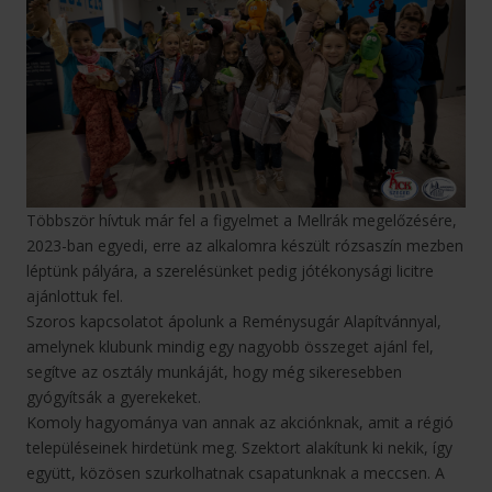
Többször hívtuk már fel a figyelmet a Mellrák megelőzésére,
2023-ban egyedi, erre az alkalomra készült rózsaszín mezben
léptünk pályára, a szerelésünket pedig jótékonysági licitre
ajánlottuk fel.
Szoros kapcsolatot ápolunk a Reménysugár Alapítvánnyal,
amelynek klubunk mindig egy nagyobb összeget ajánl fel,
segítve az osztály munkáját, hogy még sikeresebben
gyógyítsák a gyerekeket.
Komoly hagyománya van annak az akciónknak, amit a régió
településeinek hirdetünk meg. Szektort alakítunk ki nekik, így
együtt, közösen szurkolhatnak csapatunknak a meccsen. A