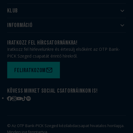
Klub
Felnőtt
Akadémia
Utánpótlás
Információ
#HandballFamily
#kékek szívügyünk
Klubtörténet
Jegy- és bérletvásárlás
iratkozz fel hírcsatornánkra!
Munkatársaink
Webshop
Iratkozz fel hírlevelünkre és értesülj elsőként az OTP Bank-
PICK Aréna
Impresszum
PICK Szeged csapatát érintő hírekről.
Sajtóakkreditáció
TAO
Büszkeségeink
Adatvédelem
Feliratkozom
Felhasználási feltételek
Kapcsolat
Kövess minket social csatornáinkon is!
Facebook
Instagram
YouTube
TikTok
Spotify
© Az OTP Bank-PICK Szeged kézilabdacsapat hivatalos honlapja.
Minden jog fenntartva.