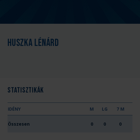
Huszka Lénárd
Statisztikák
IDÉNY
M
LG
7 M
Összesen
0
0
0