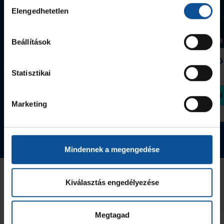
Hozzájárulás
Elengedhetetlen
kiválasztása
Beállítások
Grafitceruza 25/26
Igazolványtartó
390 Ft
Szeged
Statisztikai
1 090 Ft
Megvásárolom
Megvásárolom
Marketing
Tovább a webshopra
Mindennek a megengedése
Az Utánpótlás kiemelt támogatója
Kiválasztás engedélyezése
Megtagad