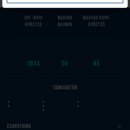
EHF-Kupa
Magyar
Magyar kupa-
győztes
bajnok
győztes
2014
5
x
8
x
Támogatók
Csapataink