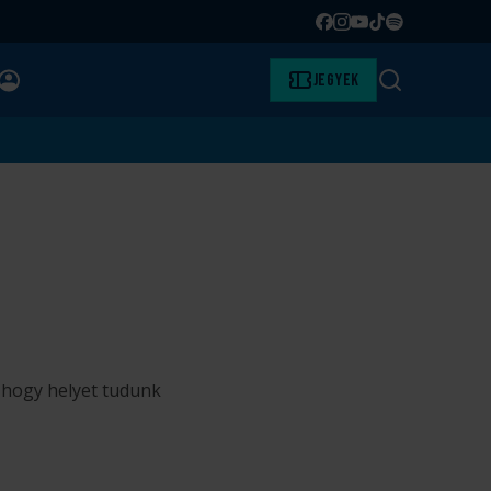
Facebook
Instagram
YouTube
TikTok
Spotify
BELÉPÉS
Jegyek
Keresés
, hogy helyet tudunk