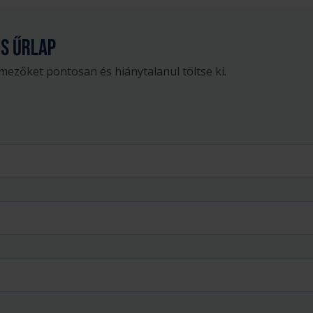
s űrlap
mezőket pontosan és hiánytalanul töltse ki.