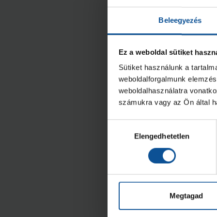
Irányítószám*
Beleegyezés
Település*
Ez a weboldal sütiket haszn
Sütiket használunk a tartal
weboldalforgalmunk elemzésé
Közterület*
weboldalhasználatra vonatko
számukra vagy az Ön által ha
Hozzájárulás
Házszám*
Elengedhetetlen
kiválasztása
Megtagad
Esemény: