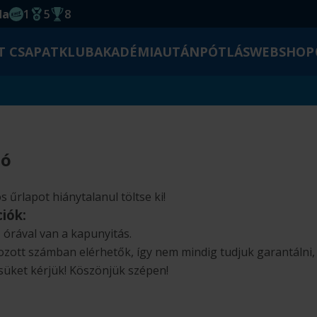
da
1
5
8
EHF kupagyőzelem 2014
Magyar Bajnoki cím
Magyar-Kupa győzelem
T CSAPAT
KLUB
AKADÉMIA
UTÁNPÓTLÁS
WEBSHOP
ió
s űrlapot hiánytalanul töltse ki!
iók:
1 órával van a kapunyitás.
tozott számban elérhetők, így nem mindig tudjuk garantálni
ésüket kérjük! Köszönjük szépen!