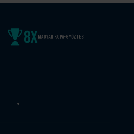
8
x
Magyar kupa-győztes