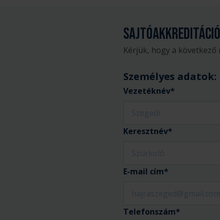
Sajtóakkreditáció
Kérjük, hogy a következő 
Személyes
Személyes adatok:
adatok:
Vezetéknév*
Keresztnév*
E-mail cím*
Telefonszám*