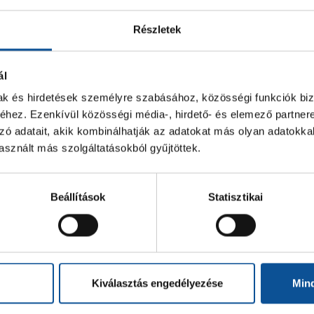
Részletek
ál
mak és hirdetések személyre szabásához, közösségi funkciók biz
hez. Ezenkívül közösségi média-, hirdető- és elemező partner
zó adatait, akik kombinálhatják az adatokat más olyan adatokka
sznált más szolgáltatásokból gyűjtöttek.
Beállítások
Statisztikai
Kiválasztás engedélyezése
Min