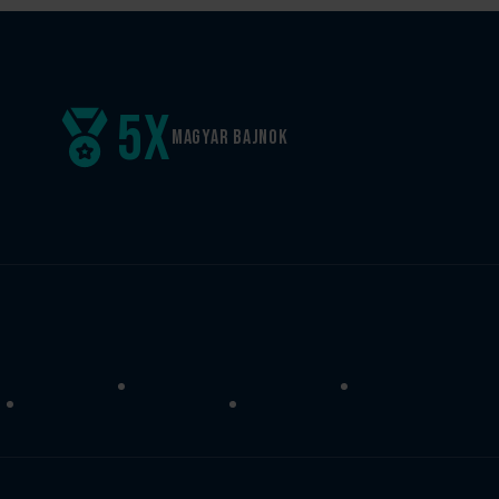
5
x
Magyar
bajnok