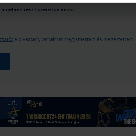
 amelyen részt szeretne venni
ztatót
elolvastam, tartalmát megismertem és megértettem.