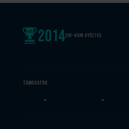
2014
EHF-Kupa győztes
Támogatók