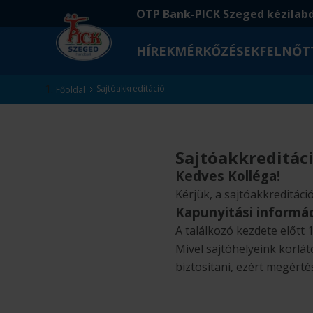
Ugrás
Ugrás
OTP Bank-PICK Szeged kézilab
a
az
fő
oldal
HÍREK
MÉRKŐZÉSEK
FELNŐT
tartalomra
aljára
Kezdőlap
Sajtóakkreditáció
Főoldal
Sajtóakkreditác
Kedves Kolléga!
Kérjük, a sajtóakkreditáció
Kapunyitási informác
A találkozó kezdete előtt 
Mivel sajtóhelyeink korlá
biztosítani, ezért megért