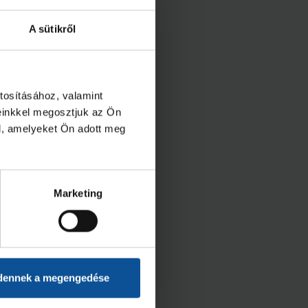
A sütikről
tosításához, valamint
einkkel megosztjuk az Ön
l, amelyeket Ön adott meg
Marketing
dennek a megengedése