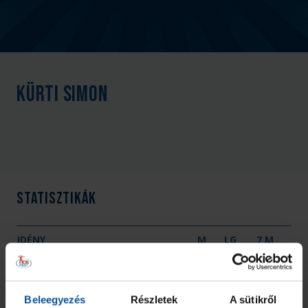
Kürti Simon
Statisztikák
IDÉNY
M
LG
7 M
Összesen
0
0
0
Beleegyezés
Részletek
A sütikről