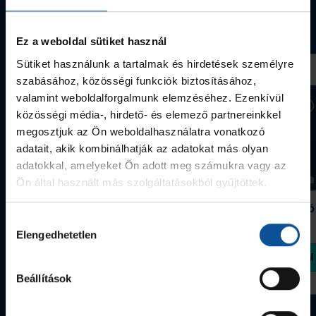
Webshop termékek
Ez a weboldal sütiket használ
Sütiket használunk a tartalmak és hirdetések személyre
szabásához, közösségi funkciók biztosításához,
valamint weboldalforgalmunk elemzéséhez. Ezenkívül
közösségi média-, hirdető- és elemező partnereinkkel
megosztjuk az Ön weboldalhasználatra vonatkozó
adatait, akik kombinálhatják az adatokat más olyan
adatokkal, amelyeket Ön adott meg számukra vagy az
Ön által használt más szolgáltatásokból gyűjtöttek.
Grafitceruza 25/26
Igazolványtartó
390 Ft
Szeged
Hozzájárulás
1 090 Ft
Elengedhetetlen
kiválasztása
Megvásárolom
Megvásárolom
Beállítások