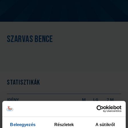
Szarvas Bence
Statisztikák
IDÉNY
M
LG
7 M
Összesen
0
0
0
Beleegyezés
Részletek
A sütikről