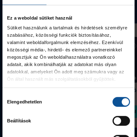
Webshop termékek
Ez a weboldal sütiket használ
Sütiket használunk a tartalmak és hirdetések személyre
szabásához, közösségi funkciók biztosításához,
valamint weboldalforgalmunk elemzéséhez. Ezenkívül
közösségi média-, hirdető- és elemező partnereinkkel
megosztjuk az Ön weboldalhasználatra vonatkozó
adatait, akik kombinálhatják az adatokat más olyan
adatokkal, amelyeket Ön adott meg számukra vagy az
Ön által használt más szolgáltatásokból gyűjtöttek.
Grafitceruza 25/26
Igazolványtartó
390 Ft
Szeged
Hozzájárulás
1 090 Ft
Elengedhetetlen
kiválasztása
Megvásárolom
Megvásárolom
Beállítások