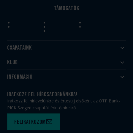
Támogatók
Csapataink
Klub
Felnőtt
Akadémia
Utánpótlás
Információ
#HandballFamily
#kékek szívügyünk
Klubtörténet
Jegy- és bérletvásárlás
iratkozz fel hírcsatornánkra!
Munkatársaink
Webshop
Iratkozz fel hírlevelünkre és értesülj elsőként az OTP Bank-
PICK Aréna
Impresszum
PICK Szeged csapatát érintő hírekről.
Sajtóakkreditáció
TAO
Büszkeségeink
Adatvédelem
Feliratkozom
Felhasználási feltételek
Kapcsolat