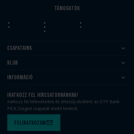
Támogatók
Csapataink
Klub
Felnőtt
Akadémia
Utánpótlás
Információ
#HandballFamily
#kékek szívügyünk
Klubtörténet
Jegy- és bérletvásárlás
iratkozz fel hírcsatornánkra!
Munkatársaink
Webshop
Iratkozz fel hírlevelünkre és értesülj elsőként az OTP Bank-
PICK Aréna
Impresszum
PICK Szeged csapatát érintő hírekről.
Sajtóakkreditáció
TAO
Büszkeségeink
Adatvédelem
Feliratkozom
Felhasználási feltételek
Kapcsolat