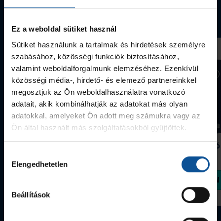
Webshop termékek
Ez a weboldal sütiket használ
Sütiket használunk a tartalmak és hirdetések személyre
szabásához, közösségi funkciók biztosításához,
valamint weboldalforgalmunk elemzéséhez. Ezenkívül
közösségi média-, hirdető- és elemező partnereinkkel
megosztjuk az Ön weboldalhasználatra vonatkozó
adatait, akik kombinálhatják az adatokat más olyan
adatokkal, amelyeket Ön adott meg számukra vagy az
Ön által használt más szolgáltatásokból gyűjtöttek.
Grafitceruza 25/26
Igazolványtartó
390 Ft
Szeged
Hozzájárulás
1 090 Ft
Elengedhetetlen
kiválasztása
Megvásárolom
Megvásárolom
Beállítások