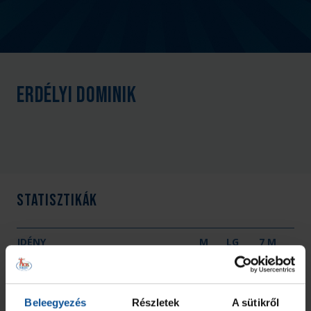
Erdélyi Dominik
Statisztikák
IDÉNY
M
LG
7 M
Összesen
0
0
0
Beleegyezés
Részletek
A sütikről