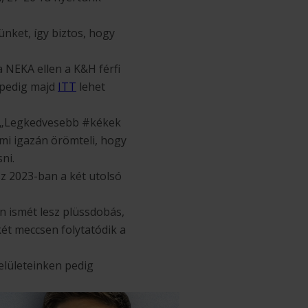
nket, így biztos, hogy
 NEKA ellen a K&H férfi
t pedig majd
ITT
lehet
n. „Legkedvesebb #kékek
mi igazán örömteli, hogy
ni.
esz 2023-ban a két utolsó
n ismét lesz plüssdobás,
két meccsen folytatódik a
elületeinken pedig