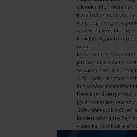
ellenük a PICK Arénában.
Buzdításban nem lesz hián
rengeteg energiát kapunk 
A szerdai meccs után nem 
kézilabda ligában szerepe
nézni.
Egyre több rajz érkezett
játékosom” címmel hirdett
sokan vidékről is küldtek
A jövő héten kétszer is itt
találkozónk. Ismét lehet M
December 8-án (péntek) 18
így érdemes lesz már szur
„Kék-fehér csokigyűjtés” a
Kedden tehát irány Zagreb
videókkal, fotókkal jelen