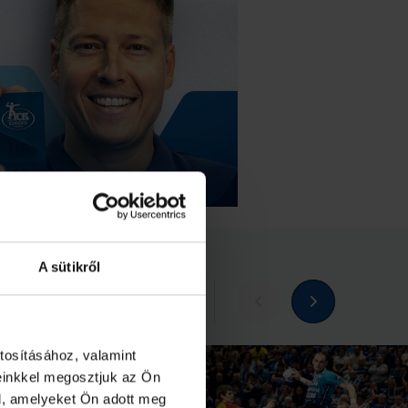
A sütikről
Megnézem az összeset
tosításához, valamint
einkkel megosztjuk az Ön
l, amelyeket Ön adott meg