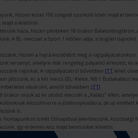
yunk, hiszen közel 100 szegedi szurkoló kísér majd el bennü
majd a lelátóról.
térünk haza, hiszen pénteken 18 órakor Balatonbogláron, a
lünk. A BL-meccset a Sport 1 élőben adja, a boglári bajnoki
 hozzánk, hiszen a hajrá kezdődött meg a rajzpályázatunko
ünk versenyt, amelyre már rengeteg pályamű érkezett, és a
 hozzánk rajzokat. A rajzpályázatról bővebben
ITT
lehet olvas
hon játszunk, ez a két meccs (BL: Kielce, NB I: Budakalász) l
inibérletet vásárolni, amiről bővebben:
ITT!
 órakor vívjuk az év utolsó meccsét a „Kalász” ellen, amelye
kolóinknak készülni erre a jótékonykodásra, de az említett 
kciónk is.
. Honlapunkon ismét Útinaplóval jelentkezünk, közösségi f
tkezünk, így érdemes lesz majd bennünket követni.