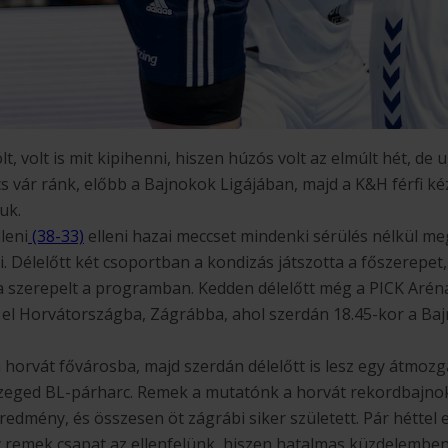
t, volt is mit kipihenni, hiszen húzós volt az elmúlt hét, de
s vár ránk, előbb a Bajnokok Ligájában, majd a K&H férfi ké
uk.
leni
(38-33)
elleni hazai meccset mindenki sérülés nélkül meg
ni. Délelőtt két csoportban a kondizás játszotta a főszerepet
a szerepelt a programban. Kedden délelőtt még a PICK Arén
 el Horvátországba, Zágrábba, ahol szerdán 18.45-kor a Ba
horvát fővárosba, majd szerdán délelőtt is lesz egy átmoz
zeged BL-párharc. Remek a mutatónk a horvát rekordbajnok 
eredmény, és összesen öt zágrábi siker született. Pár héttel 
 remek csapat az ellenfelünk, hiszen hatalmas küzdelemben