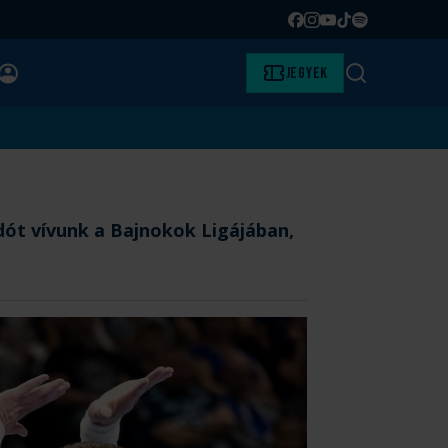
Facebook
Instagram
YouTube
TikTok
Spotify
BELÉPÉS
Jegyek
Keresés
dót vívunk a Bajnokok Ligájában,