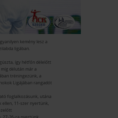
 ugyanilyen kemény lesz a
zilabda ligában.
úszta, így hétfőn délelőtt
, míg délután már a
ában tréningezünk, a
jnokok Ligájában rangadót
gató foglalkozásunk, utána
ellen, 11-szer nyertünk,
ezelőtt
, 27-26-ra nyertünk