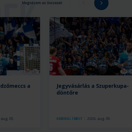
Megnézem az összeset
edzőmeccs a
Jegyvásárlás a Szuperkupa-
döntőre
 aug. 05.
2026. aug. 05.
Handball Family