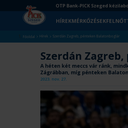
Ugrás
Ugrás
OTP Bank-PICK Szeged kézilab
a
az
fő
oldal
HÍREK
MÉRKŐZÉSEK
FELNŐT
tartalomra
aljára
Kezdőlap
Hírek
Szerdán Zagreb, pénteken Balatonboglár
Főoldal
Szerdán Zagreb,
A héten két meccs vár ránk, mind
Zágrábban, míg pénteken Balaton
2023. nov. 27.