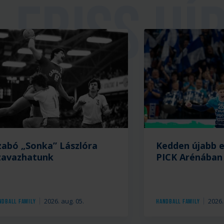
zabó „Sonka” Lászlóra
Kedden újabb 
zavazhatunk
PICK Arénában
2026. aug. 05.
2026.
ndball Family
Handball Family