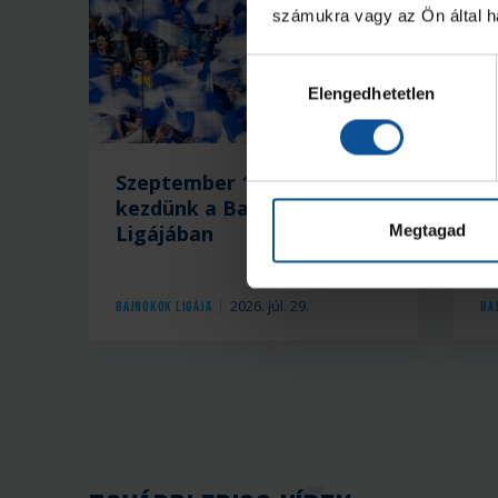
számukra vagy az Ön által ha
Hozzájárulás
Elengedhetetlen
kiválasztása
Szeptember 10-én itthon
B
kezdünk a Bajnokok
e
Ligájában
K
Megtagad
2026. júl. 29.
Bajnokok Ligája
Ba