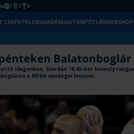
da
1
5
8
EHF kupagyőzelem 2014
Magyar Bajnoki cím
Magyar-Kupa győzelem
T CSAPAT
KLUB
AKADÉMIA
UTÁNPÓTLÁS
WEBSHOP
 pénteken Balatonboglár
kettő idegenben. Szerdán 18.45-kor komoly ranga
bogláron a NEKA vendégei leszünk.