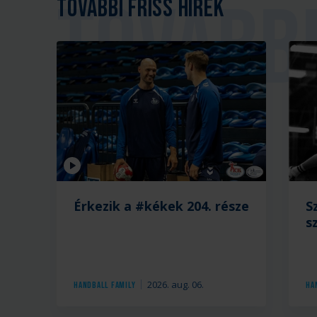
További friss hírek
Videó
Érkezik a #kékek 204. része
S
s
2026. aug. 06.
Handball Family
Ha