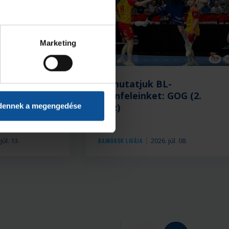
Marketing
ellen
Bemutatjuk BL-
nokok
ellenfeleinket: GOG (2.
rész)
dennek a megengedése
júl. 13.
2026. júl. 08.
Bajnokok Ligája