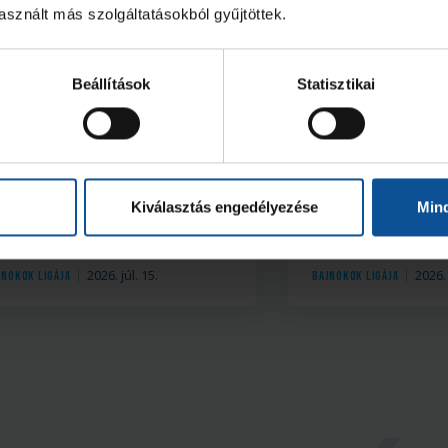
sznált más szolgáltatásokból gyűjtöttek.
Beállítások
Statisztikai
emutatjuk BL-
A Kristianstad 
llenfeleinket IFK
kezdünk a Baj
ristianstad (3. rész)
Ligájában
Kiválasztás engedélyezése
Min
2026. júl. 15.
2026. 
jnokok Ligája
Bajnokok Ligája