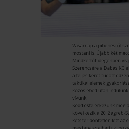
Vasárnap a pihenésről szól
mostani is. Újabb két mecc
Mindkettőt idegenben vívj
Szerencsére a Dabas KC el
a teljes keret tudott edze
taktikai elemek gyakorlás
közös ebéd után indulunk
vívunk.
Kedd este érkezünk meg a 
következik a 20. Zagreb-S
kétszer döntetlen lett az 
megtapasztalhattuk, hogy