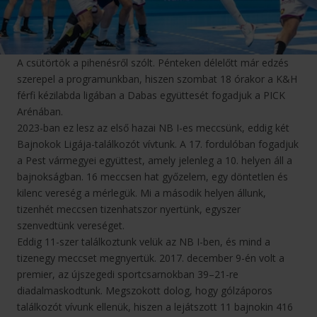
A csütörtök a pihenésről szólt. Pénteken délelőtt már edzés
szerepel a programunkban, hiszen szombat 18 órakor a K&H
férfi kézilabda ligában a Dabas együttesét fogadjuk a PICK
Arénában.
2023-ban ez lesz az első hazai NB I-es meccsünk, eddig két
Bajnokok Ligája-találkozót vívtunk. A 17. fordulóban fogadjuk
a Pest vármegyei együttest, amely jelenleg a 10. helyen áll a
bajnokságban. 16 meccsen hat győzelem, egy döntetlen és
kilenc vereség a mérlegük. Mi a második helyen állunk,
tizenhét meccsen tizenhatszor nyertünk, egyszer
szenvedtünk vereséget.
Eddig 11-szer találkoztunk velük az NB I-ben, és mind a
tizenegy meccset megnyertük. 2017. december 9-én volt a
premier, az újszegedi sportcsarnokban 39–21-re
diadalmaskodtunk. Megszokott dolog, hogy gólzáporos
találkozót vívunk ellenük, hiszen a lejátszott 11 bajnokin 416