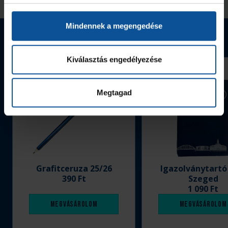
Mindennek a megengedése
Webshop termékek
Kiválasztás engedélyezése
Megtagad
Grafitceruza 25/26
Igazolványtartó
390 Ft
Szeged
1 090 Ft
Megvásárolom
Megvásárolom