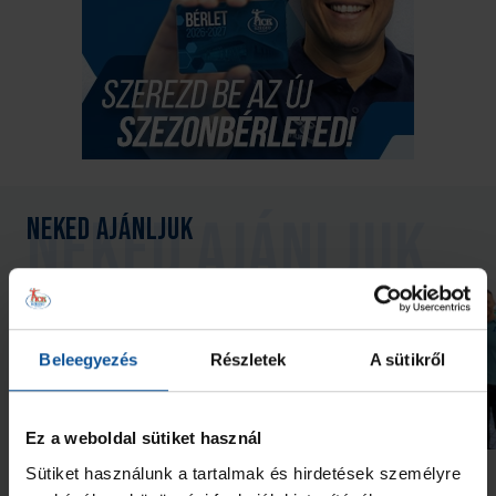
Neked ajánljuk
Beleegyezés
Részletek
A sütikről
Galéria
Ez a weboldal sütiket használ
Futás a Ligetben (2026.07.28.)
Lukács Kornél az Év
Sütiket használunk a tartalmak és hirdetések személyre
akadémistája