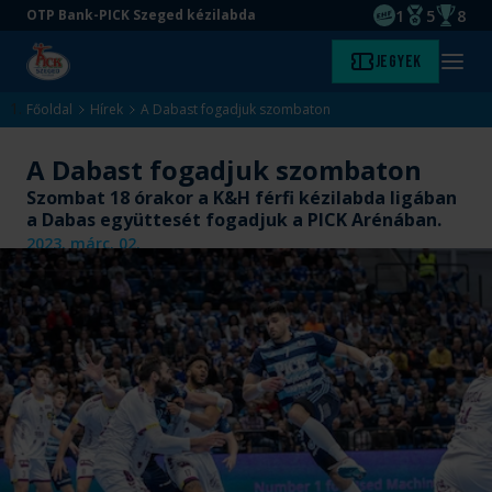
1
5
8
OTP Bank-PICK Szeged kézilabda
EHF kupagyőze
Magyar Baj
Magyar
Ugrás
Ugrás
Jegyek
Kezdőlap
Menü
a
az
megny
fő
oldal
Főoldal
Hírek
A Dabast fogadjuk szombaton
tartalomra
aljára
A Dabast fogadjuk szombaton
Szombat 18 órakor a K&H férfi kézilabda ligában
a Dabas együttesét fogadjuk a PICK Arénában.
2023. márc. 02.