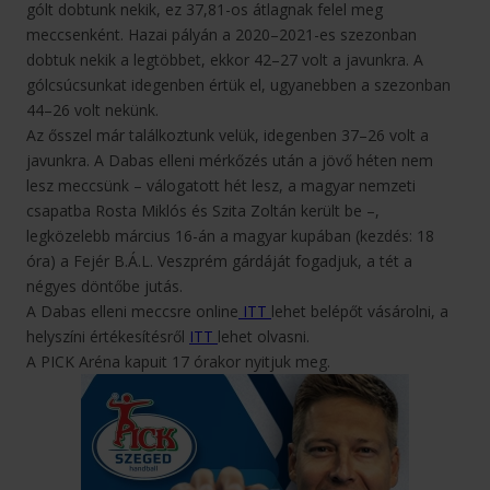
gólt dobtunk nekik, ez 37,81-os átlagnak felel meg
meccsenként. Hazai pályán a 2020–2021-es szezonban
dobtuk nekik a legtöbbet, ekkor 42–27 volt a javunkra. A
gólcsúcsunkat idegenben értük el, ugyanebben a szezonban
44–26 volt nekünk.
Az ősszel már találkoztunk velük, idegenben 37–26 volt a
javunkra. A Dabas elleni mérkőzés után a jövő héten nem
lesz meccsünk – válogatott hét lesz, a magyar nemzeti
csapatba Rosta Miklós és Szita Zoltán került be –,
legközelebb március 16-án a magyar kupában (kezdés: 18
óra) a Fejér B.Á.L. Veszprém gárdáját fogadjuk, a tét a
négyes döntőbe jutás.
A Dabas elleni meccsre online
ITT
lehet belépőt vásárolni, a
helyszíni értékesítésről
ITT
lehet olvasni.
A PICK Aréna kapuit 17 órakor nyitjuk meg.