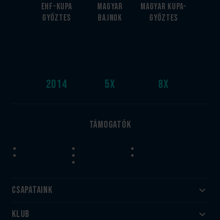
EHF-Kupa
Magyar
Magyar kupa-
győztes
bajnok
győztes
2014
5
x
8
x
Támogatók
Csapataink
Klub
Felnőtt