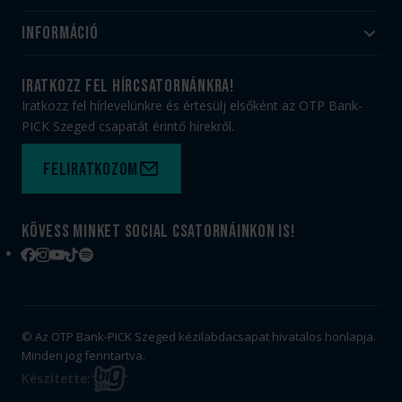
Akadémia
Utánpótlás
Információ
#HandballFamily
#kékek szívügyünk
Klubtörténet
Jegy- és bérletvásárlás
iratkozz fel hírcsatornánkra!
Munkatársaink
Webshop
Iratkozz fel hírlevelünkre és értesülj elsőként az OTP Bank-
PICK Aréna
Impresszum
PICK Szeged csapatát érintő hírekről.
Sajtóakkreditáció
TAO
Büszkeségeink
Adatvédelem
Feliratkozom
Felhasználási feltételek
Kapcsolat
Kövess minket social csatornáinkon is!
Facebook
Instagram
YouTube
TikTok
Spotify
© Az OTP Bank-PICK Szeged kézilabdacsapat hivatalos honlapja.
Minden jog fenntartva.
BIG
Készítette:
FISH