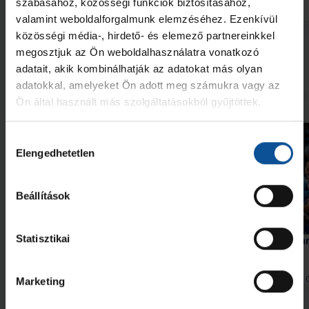
szabásához, közösségi funkciók biztosításához,
2026. júl. 29.
2026. jún. 20.
NB I
NB I
valamint weboldalforgalmunk elemzéséhez. Ezenkívül
közösségi média-, hirdető- és elemező partnereinkkel
Megnézem az összeset
megosztjuk az Ön weboldalhasználatra vonatkozó
adatait, akik kombinálhatják az adatokat más olyan
adatokkal, amelyeket Ön adott meg számukra vagy az
További friss hírek
Ön által használt más szolgáltatásokból gyűjtöttek.
Hozzájárulás
Elengedhetetlen
kiválasztása
Beállítások
Galéria
Statisztikai
OTP Bank-PICK Szeged–HBC
Hiába hajráztunk, a Na
Nantes 34–35 (2026. 08. 08.)
2026. aug. 09.
2026. aug. 
Handball Family
Handball Family
Marketing
Megnézem az összeset