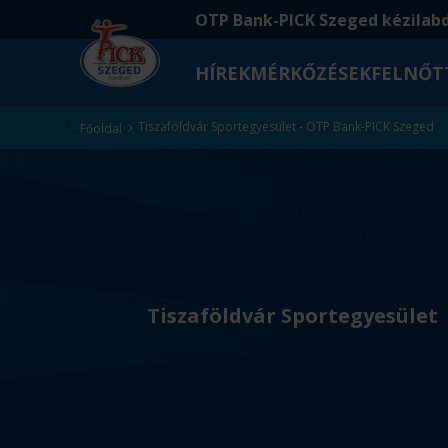
Ugrás
Ugrás
OTP Bank-PICK Szeged kézilab
a
az
fő
oldal
HÍREK
MÉRKŐZÉSEK
FELNŐT
tartalomra
aljára
Kezdőlap
Tiszaföldvár Sportegyesület - OTP Bank-PICK Szeged
Főoldal
v
s
Tiszaföldvár Sportegyesület
.