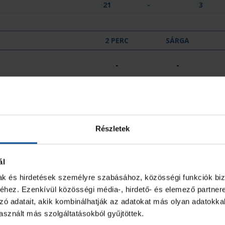
21
-
3
2 PERC
SÁRGA
-
-
0
0
Részletek
GÓL
7M
2 PERC
ál
3
-
-
mak és hirdetések személyre szabásához, közösségi funkciók biz
hez. Ezenkívül közösségi média-, hirdető- és elemező partner
zó adatait, akik kombinálhatják az adatokat más olyan adatokka
-
-
-
sznált más szolgáltatásokból gyűjtöttek.