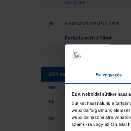
ÖSSZESEN
JEL
HIVATALOS SZEMÉLY NEVE
Tiszaföldvár Sportegyesület
Barta Levente Tibor
ÖSSZESEN
OTP Bank-Pick Szeged
Beleegyezés
MEZ
JÁTÉKOS
Ez a weboldal sütiket haszn
14
Annus Áchim Dávid
Sütiket használunk a tartal
weboldalforgalmunk elemzésé
weboldalhasználatra vonatko
19
Fekete Patrik
számukra vagy az Ön által ha