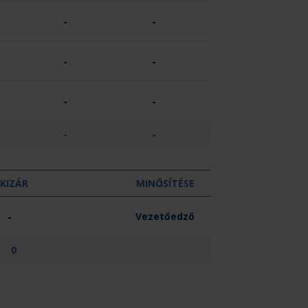
-
-
-
-
-
-
-
-
KIZÁR
MINŐSÍTÉSE
-
Vezetőedző
0