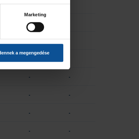
-
-
Marketing
-
-
-
-
dennek a megengedése
-
-
-
-
-
-
-
-
-
-