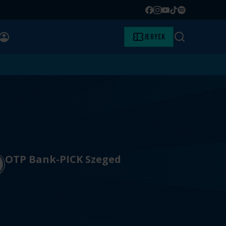
Facebook
Instagram
YouTube
TikTok
Spotify
BELÉPÉS
Jegyek
Keresés
OTP Bank-PICK Szeged