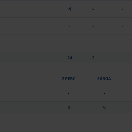
4
-
-
-
-
-
-
-
-
24
2
-
2 PERC
SÁRGA
-
-
0
0