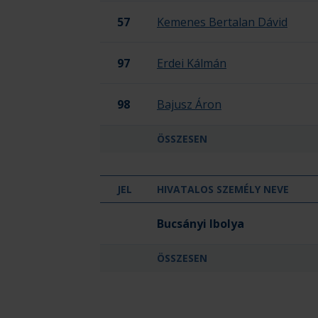
57
Kemenes Bertalan Dávid
97
Erdei Kálmán
98
Bajusz Áron
ÖSSZESEN
JEL
HIVATALOS SZEMÉLY NEVE
Tiszaföldvár Sportegyesület
Bucsányi Ibolya
ÖSSZESEN