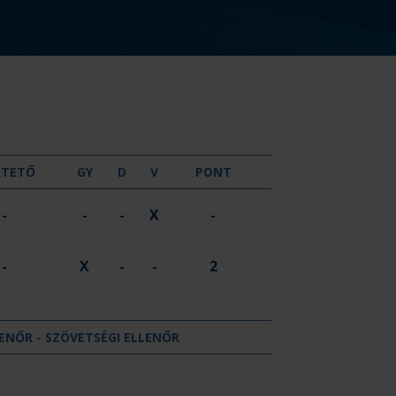
GYŐZELEM
DÖNTETLEN
VERESÉG
NTETŐ
GY
D
V
PONT
-
-
-
X
-
-
X
-
-
2
ENŐR - SZÖVETSÉGI ELLENŐR