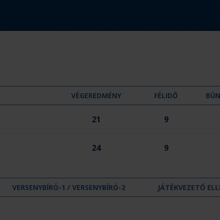
d
m
é
n
y
:
VÉGEREDMÉNY
FÉLIDŐ
BÜ
21
9
24
9
VERSENYBÍRÓ-1 / VERSENYBÍRÓ-2
JÁTÉKVEZETŐ ELL