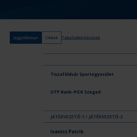
Jegyzőkönyv
Cikkek
Tabella
Mérkőzések
Csapat neve
Tiszaföldvár Sportegyesület
OTP Bank-PICK Szeged
JÁTÉKVEZETŐ-1 / JÁTÉKVEZETŐ-2
Ivanics Patrik