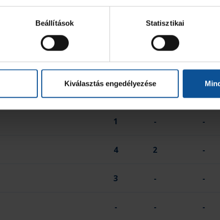
7
-
-
Beállítások
Statisztikai
1
-
-
1
-
-
Kiválasztás engedélyezése
Min
-
-
-
1
-
-
4
2
-
3
-
-
-
-
-