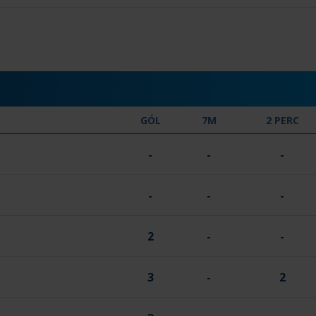
GÓL
7M
2 PERC
-
-
-
-
-
-
2
-
-
3
-
2