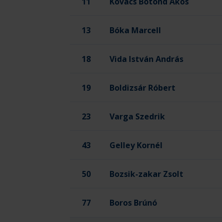
11
Kovács Botond Ákos
13
Bóka Marcell
18
Vida István András
19
Boldizsár Róbert
23
Varga Szedrik
43
Gelley Kornél
50
Bozsik-zakar Zsolt
77
Boros Brúnó