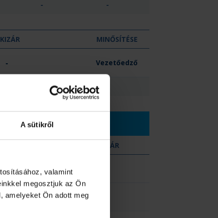
-
-
KIZÁR
MINŐSÍTÉSE
-
Vezetőedző
0
A sütikről
SÁRGA
KIZÁR
-
-
tosításához, valamint
einkkel megosztjuk az Ön
l, amelyeket Ön adott meg
-
-