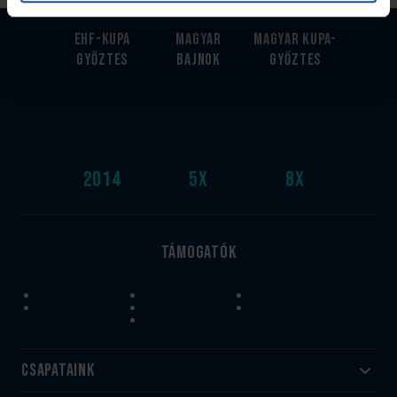
EHF-Kupa
Magyar
Magyar kupa-
győztes
bajnok
győztes
2014
5
x
8
x
Támogatók
Csapataink