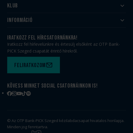
Klub
Felnőtt
Akadémia
Utánpótlás
Információ
#HandballFamily
#kékek szívügyünk
Klubtörténet
Jegy- és bérletvásárlás
iratkozz fel hírcsatornánkra!
Munkatársaink
Webshop
Iratkozz fel hírlevelünkre és értesülj elsőként az OTP Bank-
PICK Aréna
Impresszum
PICK Szeged csapatát érintő hírekről.
Sajtóakkreditáció
TAO
Büszkeségeink
Adatvédelem
Feliratkozom
Felhasználási feltételek
Kapcsolat
Kövess minket social csatornáinkon is!
Facebook
Instagram
YouTube
TikTok
Spotify
© Az OTP Bank-PICK Szeged kézilabdacsapat hivatalos honlapja.
Minden jog fenntartva.