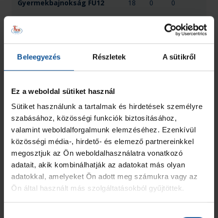
Gyermekbajnokság FU12
18
0
0
XIII. OrosCup - U12
6
1
0
Beleegyezés
Részletek
A sütikről
2024/2025
13
0
0
2023/2024
5
0
0
Ez a weboldal sütiket használ
Sütiket használunk a tartalmak és hirdetések személyre
Összesen
42
1
0
szabásához, közösségi funkciók biztosításához,
valamint weboldalforgalmunk elemzéséhez. Ezenkívül
közösségi média-, hirdető- és elemező partnereinkkel
megosztjuk az Ön weboldalhasználatra vonatkozó
adatait, akik kombinálhatják az adatokat más olyan
adatokkal, amelyeket Ön adott meg számukra vagy az
Ön által használt más szolgáltatásokból gyűjtöttek.
Hozzájárulás