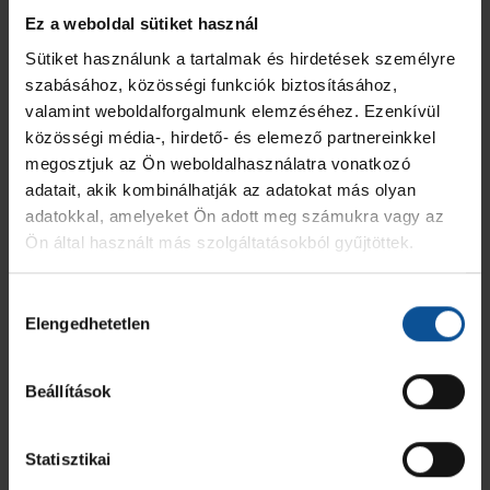
Gyermekbajnokság FU12
12
0
0
Ez a weboldal sütiket használ
Sütiket használunk a tartalmak és hirdetések személyre
XIII. OrosCup - U12
6
0
0
szabásához, közösségi funkciók biztosításához,
valamint weboldalforgalmunk elemzéséhez. Ezenkívül
2024/2025
16
0
0
közösségi média-, hirdető- és elemező partnereinkkel
megosztjuk az Ön weboldalhasználatra vonatkozó
adatait, akik kombinálhatják az adatokat más olyan
Összesen
34
0
0
adatokkal, amelyeket Ön adott meg számukra vagy az
Ön által használt más szolgáltatásokból gyűjtöttek.
Hozzájárulás
Elengedhetetlen
kiválasztása
Beállítások
Statisztikai