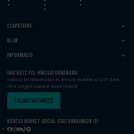
Csapataink
Klub
Felnőtt
Akadémia
Utánpótlás
Információ
#HandballFamily
#kékek szívügyünk
Klubtörténet
Jegy- és bérletvásárlás
iratkozz fel hírcsatornánkra!
Munkatársaink
Webshop
Iratkozz fel hírlevelünkre és értesülj elsőként az OTP Bank-
PICK Aréna
Impresszum
PICK Szeged csapatát érintő hírekről.
Sajtóakkreditáció
TAO
Büszkeségeink
Adatvédelem
Feliratkozom
Felhasználási feltételek
Kapcsolat
Kövess minket social csatornáinkon is!
Facebook
Instagram
YouTube
TikTok
Spotify