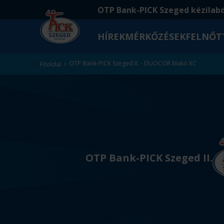
Ugrás
Ugrás
OTP Bank-PICK Szeged kézilab
a
az
fő
oldal
HÍREK
MÉRKŐZÉSEK
FELNŐT
tartalomra
aljára
Kezdőlap
OTP Bank-PICK Szeged II. - DUOCOR Makó KC
Főoldal
v
s
OTP Bank-PICK Szeged II.
.