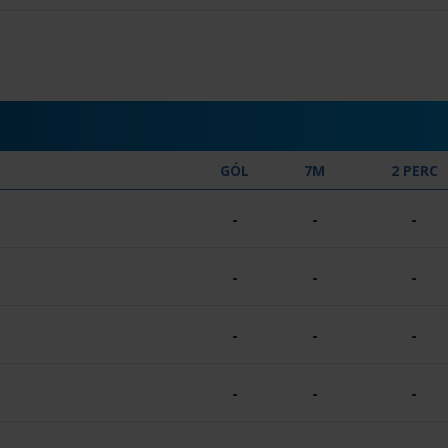
GÓL
7M
2 PERC
-
-
-
-
-
-
-
-
-
-
-
-