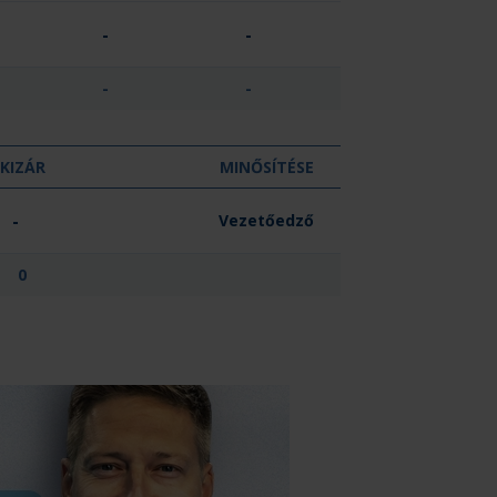
-
-
-
-
KIZÁR
MINŐSÍTÉSE
-
Vezetőedző
0