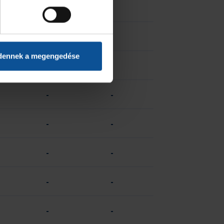
-
-
-
-
dennek a megengedése
-
-
-
-
-
-
-
-
-
-
-
-