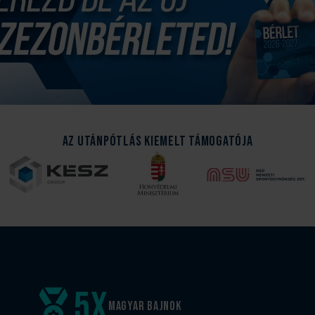
Az Utánpótlás kiemelt támogatója
5
x
Magyar
bajnok