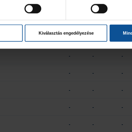
-
-
-
-
-
-
Kiválasztás engedélyezése
Min
-
-
-
-
-
-
-
-
-
-
-
-
-
-
-
-
-
-