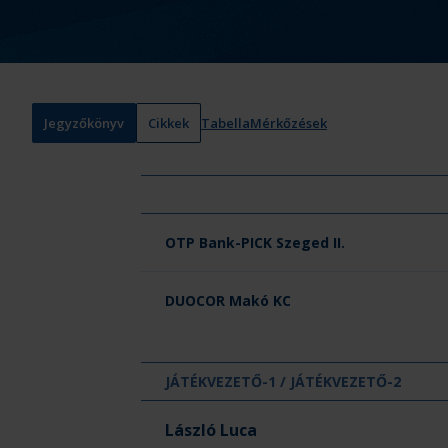
Jegyzőkönyv
Cikkek
Tabella
Mérkőzések
Csapat neve
OTP Bank-PICK Szeged II.
DUOCOR Makó KC
JÁTÉKVEZETŐ-1 / JÁTÉKVEZETŐ-2
László Luca