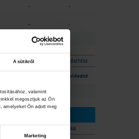
-
-
-
-
-
-
KIZÁR
MINŐSÍTÉSE
A sütikről
-
Vezetőedző
0
tosításához, valamint
einkkel megosztjuk az Ön
l, amelyeket Ön adott meg
SÁRGA
KIZÁR
Marketing