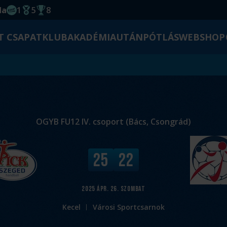
da
1
5
8
EHF kupagyőzelem 2014
Magyar Bajnoki cím
Magyar-Kupa győzelem
T CSAPAT
KLUB
AKADÉMIA
UTÁNPÓTLÁS
WEBSHOP
OGYB FU12 IV. csoport (Bács, Csongrád)
V
25
22
é
g
e
2025
ápr. 26.
szombat
r
Kecel
Városi Sportcsarnok
e