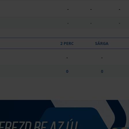
-
-
-
-
-
-
2 PERC
SÁRGA
-
-
0
0