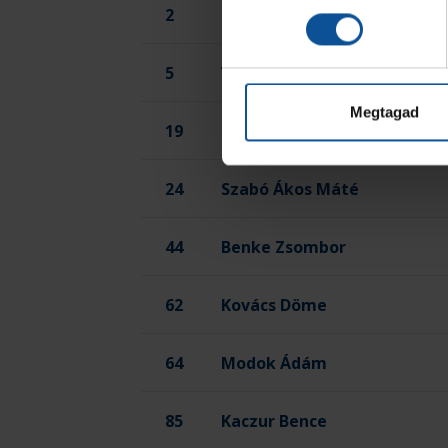
2
Balog Csongor
5
Viseráczki Tamás Ákos
Megtagad
19
Csekő Benjamin
24
Szabó Ákos Máté
44
Benke Zsombor
62
Kovács Döme
64
Modok Ádám
85
Kaczur Bence