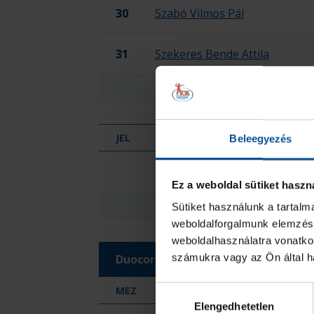
30
Szabó Vilmos Pál
31
Szekeres Bende Attila
ÖSSZESEN
JEL
HIVATALOS SZEMÉLY NEVE
Beleegyezés
OTP Bank-Pick Szeged II.
Bucsányi Ibolya
Ez a weboldal sütiket haszn
ÖSSZESEN
Sütiket használunk a tartal
weboldalforgalmunk elemzésé
weboldalhasználatra vonatko
számukra vagy az Ön által ha
Duocor Makói Kézilabda Club
MEZ
JÁTÉKOS
Hozzájárulás
Elengedhetetlen
kiválasztása