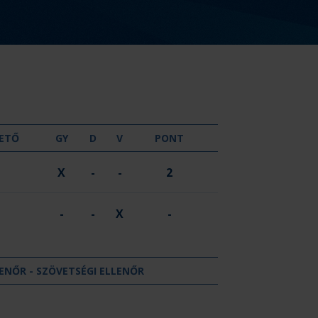
GYŐZELEM
DÖNTETLEN
VERESÉG
ETŐ
GY
D
V
PONT
X
-
-
2
-
-
X
-
ENŐR - SZÖVETSÉGI ELLENŐR