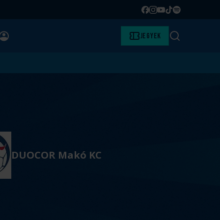
Facebook
Instagram
YouTube
TikTok
Spotify
BELÉPÉS
Jegyek
Keresés
DUOCOR Makó KC