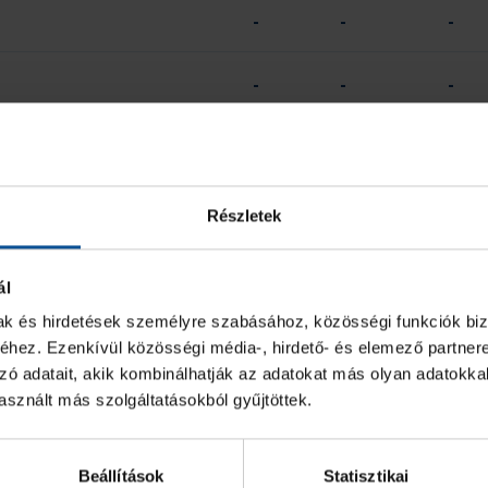
-
-
-
-
-
-
-
-
-
2 PERC
SÁRGA
Részletek
-
-
ál
0
0
mak és hirdetések személyre szabásához, közösségi funkciók biz
hez. Ezenkívül közösségi média-, hirdető- és elemező partner
zó adatait, akik kombinálhatják az adatokat más olyan adatokka
sznált más szolgáltatásokból gyűjtöttek.
GÓL
7M
2 PERC
Beállítások
Statisztikai