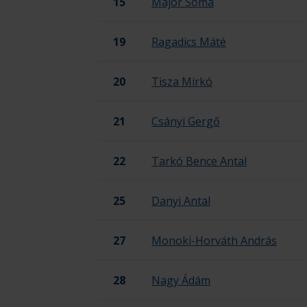
15
Major Soma
19
Ragadics Máté
20
Tisza Mirkó
21
Csányi Gergő
22
Tarkó Bence Antal
25
Danyi Antal
27
Monoki-Horváth András
28
Nagy Ádám