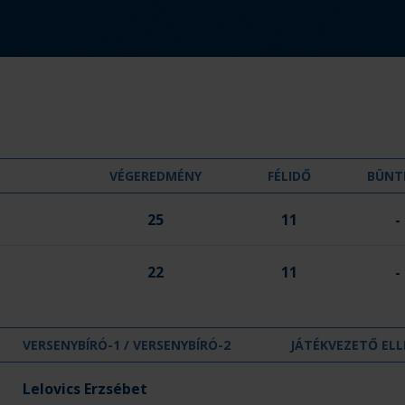
d
m
é
n
y
:
VÉGEREDMÉNY
FÉLIDŐ
BÜNT
25
11
-
22
11
-
VERSENYBÍRÓ-1 / VERSENYBÍRÓ-2
JÁTÉKVEZETŐ ELL
Lelovics Erzsébet