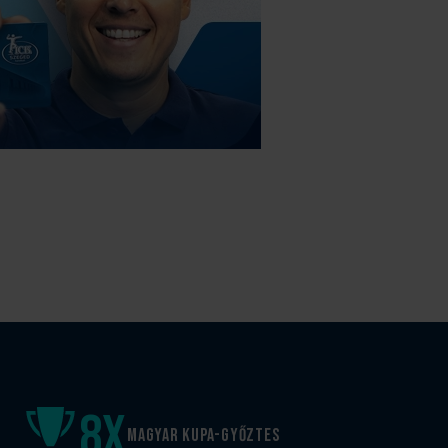
8
x
Magyar kupa-győztes