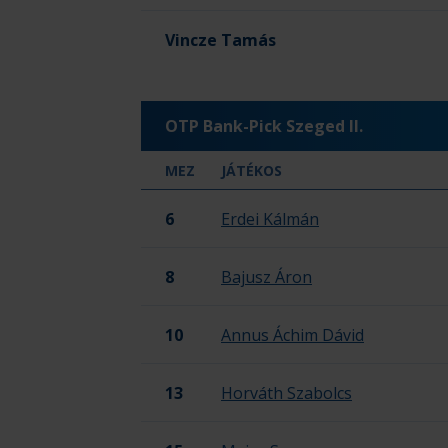
Vincze Tamás
OTP Bank-Pick Szeged II.
MEZ
JÁTÉKOS
6
Erdei Kálmán
8
Bajusz Áron
10
Annus Áchim Dávid
13
Horváth Szabolcs