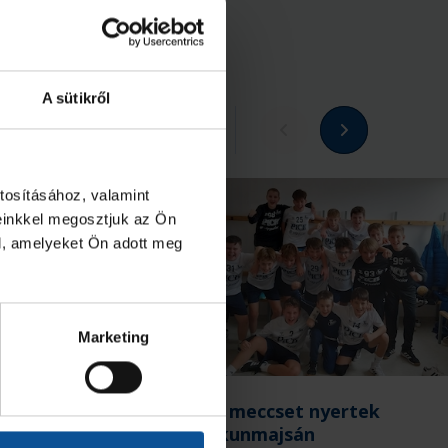
A sütikről
Megnézem az összeset
tosításához, valamint
einkkel megosztjuk az Ön
l, amelyeket Ön adott meg
Marketing
 egy vereség
Két meccset nyertek
Kiskunmajsán