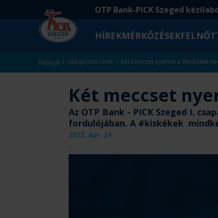
Ugrás
Ugrás
OTP Bank-PICK Szeged kézilab
a
az
fő
oldal
HÍREK
MÉRKŐZÉSEK
FELNŐT
tartalomra
aljára
Kezdőlap
Utánpótlás hírek
Két meccset nyertek a #kiskékek K
Főoldal
Két meccset nye
Az OTP Bank - PICK Szeged I. csa
fordulójában. A #kiskékek mindk
2023. ápr. 24.