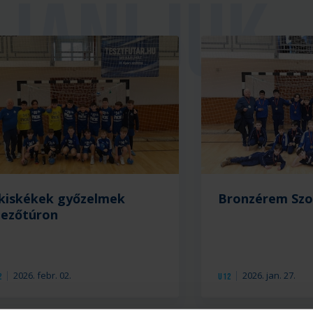
kiskékek győzelmek
Bronzérem Szo
ezőtúron
2026. febr. 02.
2026. jan. 27.
2
U12