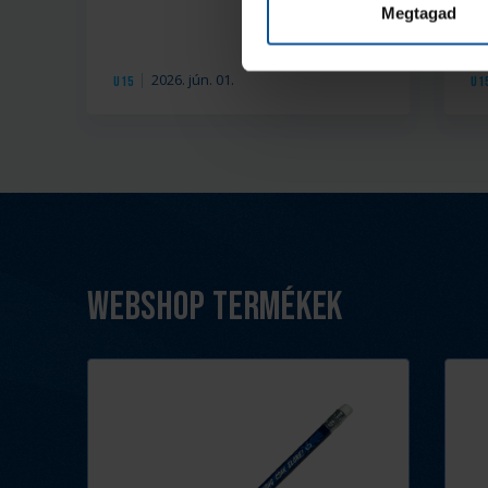
Megtagad
2026. jún. 01.
U15
U1
Webshop termékek