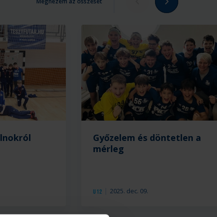
Megnézem az összeset
lnokról
Győzelem és döntetlen a
mérleg
2025. dec. 09.
U12