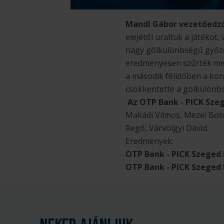
Mandl Gábor vezetőedző
elejétől uraltuk a játéko
nagy gólkülönbségű győzel
eredményesen szűrték meg.
a második félidőben a kon
csökkentette a gólkülönb
Az OTP Bank - PICK Sze
Makádi Vilmos, Mezei Boto
Regő, Várvölgyi Dávid.
Eredmények:
OTP Bank - PICK Szeged I
OTP Bank - PICK Szeged II