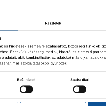
Részletek
ál
mak és hirdetések személyre szabásához, közösségi funkciók biz
hez. Ezenkívül közösségi média-, hirdető- és elemező partner
zó adatait, akik kombinálhatják az adatokat más olyan adatokka
sznált más szolgáltatásokból gyűjtöttek.
Beállítások
Statisztikai
égyes döntőbe jutott
Egy győzelem,
15-ös csapatunk