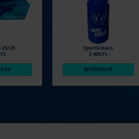
ó 25/26
Sportkulacs
 Ft
2 490 Ft
rolom
Megvásárolom