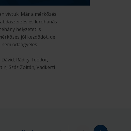
len vívtuk. Már a mérkőzés
 labdaszerzés és lerohanás
néhány helyzetet is
mérkőzés jól kezdődőt, de
a nem odafigyelés
 Dávid, Rádity Teodor,
n, Száz Zoltán, Vadkerti