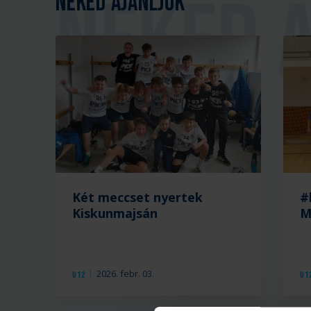
Neked ajánljuk
Két meccset nyertek
#
Kiskunmajsán
M
2026. febr. 03.
U12
U1