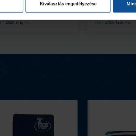
Kiválasztás engedélyezése
Min
2026. máj. 11.
2026. febr. 16.
5
U15