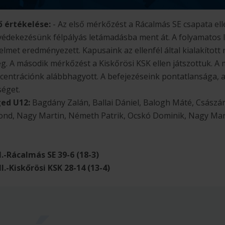
 értékelése:
- Az első mérkőzést a Rácalmás SE csapata el
t, védekezésünk félpályás letámadásba ment át. A folyamatos
met eredményezett. Kapusaink az ellenfél által kialakított 
 A második mérkőzést a Kiskőrösi KSK ellen játszottuk. A 
centrációnk alábbhagyott. A befejezéseink pontatlansága, 
séget.
ged U12:
Bagdány Zalán, Ballai Dániel, Balogh Máté, Császár
nd, Nagy Martin, Németh Patrik, Ocskó Dominik, Nagy Marti
.-Rácalmás SE 39-6 (18-3)
.-Kiskőrösi KSK 28-14 (13-4)