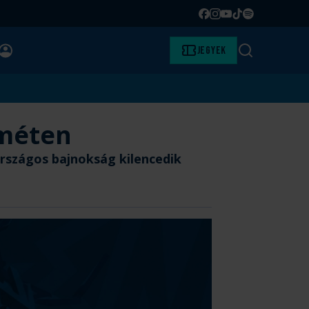
Facebook
Instagram
YouTube
TikTok
Spotify
BELÉPÉS
Jegyek
Keresés
eméten
rszágos bajnokság kilencedik