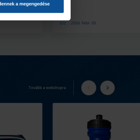
dennek a megengedése
2026. febr. 03.
U12
Tovább a webshopra