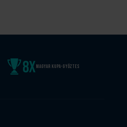
8
x
Magyar kupa-győztes