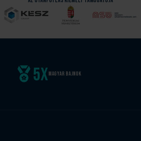
Az Utánpótlás kiemelt támogatója
5
x
Magyar
bajnok