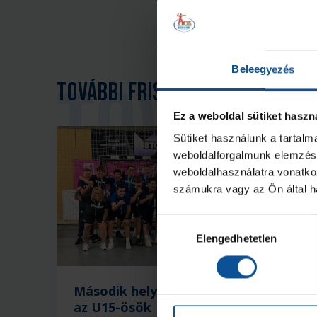
Beleegyezés
További friss hírek
Ez a weboldal sütiket haszn
Sütiket használunk a tartal
weboldalforgalmunk elemzésé
weboldalhasználatra vonatko
számukra vagy az Ön által ha
Hozzájárulás
Elengedhetetlen
kiválasztása
Második helyen végeztek
N
az U15-ösök
U