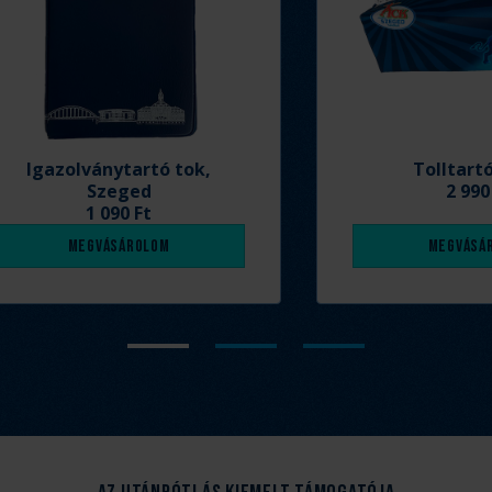
Igazolványtartó tok,
Tolltart
Szeged
2 990
1 090 Ft
Megvásárolom
Megvásá