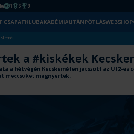
da
1
5
8
EHF kupagyőzelem 2014
Magyar Bajnoki cím
Magyar-Kupa győzelem
T CSAPAT
KLUB
AKADÉMIA
UTÁNPÓTLÁS
WEBSHOP
ecskeméten
rtek a #kiskékek Kecsk
pata a hétvégén Kecskeméten játszott az U12-es o
ét meccsüket megnyerték.