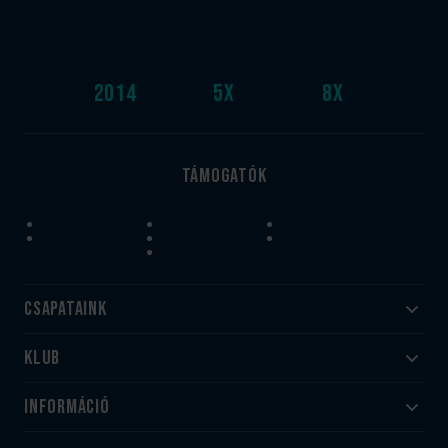
2014
5
x
8
x
Támogatók
Csapataink
Klub
Felnőtt
Akadémia
Utánpótlás
Információ
#HandballFamily
#kékek szívügyünk