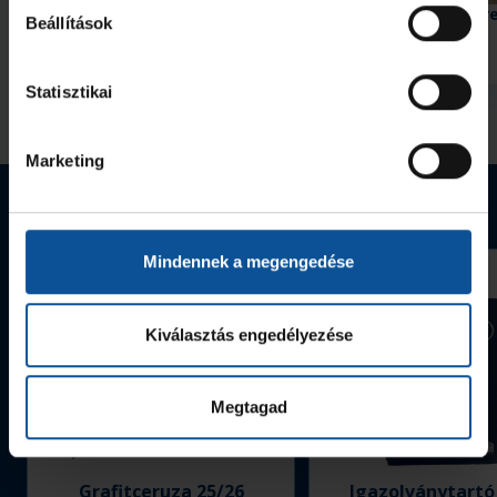
Négyes döntőbe jutott U15-ös
Egy győzelem, egy ver
Beállítások
csapatunk
2026. máj. 11.
2026. febr. 16.
U15
U15
Statisztikai
Megnézem az összeset
Marketing
Webshop termékek
Mindennek a megengedése
Kiválasztás engedélyezése
Megtagad
Grafitceruza 25/26
Igazolványtartó