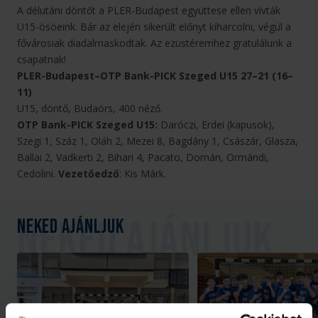
A délutáni döntőt a PLER-Budapest együttese ellen vívták
U15-ösöeink. Bár az elején sikerült előnyt kiharcolni, végül a
fővárosiak diadalmaskodtak. Az ezüstéremhez gratulálunk a
csapatnak!
PLER-Budapest–OTP Bank-PICK Szeged U15 27–21 (16–
11)
U15, döntő, Budaörs, 400 néző.
OTP Bank-PICK Szeged U15:
Daróczi, Erdei (kapusok),
Szegi 1, Száz 1, Oláh 2, Mezei 8, Bagdány 1, Császár, Glasza,
Ballai 2, Vadkerti 2, Bihari 4, Pacato, Domán, Ormándi,
Cedolini.
Vezetőedző
: Kis Márk.
Neked ajánljuk