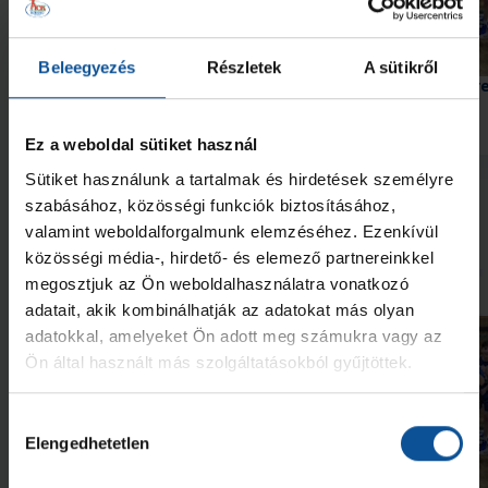
Beleegyezés
Részletek
A sütikről
Négyes döntőbe jutott U15-ös
Egy győzelem, egy ver
csapatunk
Ez a weboldal sütiket használ
2026. máj. 11.
2026. febr. 16.
U15
U15
Sütiket használunk a tartalmak és hirdetések személyre
Megnézem az összeset
szabásához, közösségi funkciók biztosításához,
valamint weboldalforgalmunk elemzéséhez. Ezenkívül
közösségi média-, hirdető- és elemező partnereinkkel
További friss hírek
megosztjuk az Ön weboldalhasználatra vonatkozó
adatait, akik kombinálhatják az adatokat más olyan
adatokkal, amelyeket Ön adott meg számukra vagy az
Ön által használt más szolgáltatásokból gyűjtöttek.
Hozzájárulás
Elengedhetetlen
kiválasztása