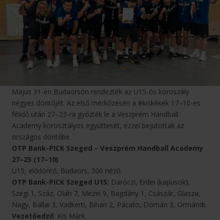
Május 31-én Budaörsön rendezték az U15-ös koroszály
négyes döntőjét. Az első mérkőzésén a #kiskékek 17–10-es
félidő után 27–23-ra győzték le a Veszprém Handball
Academy korosztályos együttesét, ezzel bejutottak az
országos döntőbe.
OTP Bank-PICK Szeged – Veszprém Handball Academy
27–23 (17–10)
U15, elődöntő, Budaörs, 300 néző.
OTP Bank-PICK Szeged U15:
Daróczi, Erdei (kapusok),
Szegi 1, Száz, Oláh 7, Mezei 9, Bagdány 1, Császár, Glasza,
Nagy, Ballai 3, Vadkerti, Bihari 2, Pacato, Domán 3, Ormándi.
Vezetőedző
: Kis Márk.