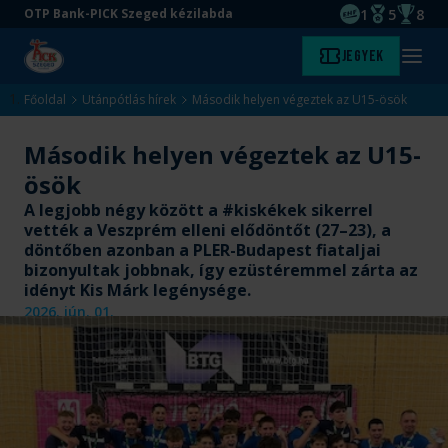
1
5
8
OTP Bank-PICK Szeged kézilabda
EHF kupagyőze
Magyar Baj
Magyar
Ugrás
Ugrás
Jegyek
Kezdőlap
Menü
a
az
megny
fő
oldal
Főoldal
Utánpótlás hírek
Második helyen végeztek az U15-ösök
tartalomra
aljára
Második helyen végeztek az U15-
ösök
A legjobb négy között a #kiskékek sikerrel
vették a Veszprém elleni elődöntőt (27–23), a
döntőben azonban a PLER-Budapest fiataljai
bizonyultak jobbnak, így ezüstéremmel zárta az
idényt Kis Márk legénysége.
2026. jún. 01.