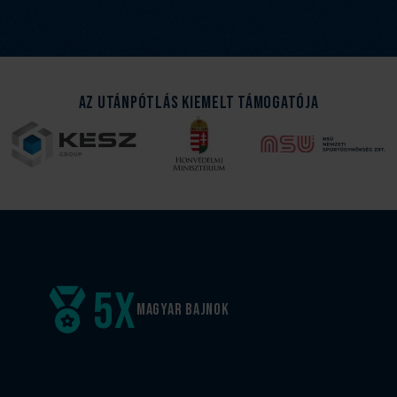
Az Utánpótlás kiemelt támogatója
5
x
Magyar
bajnok