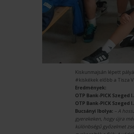
Kiskunmajsán lépett pály
#kiskékek előbb a Tisza Vol
Eredmények:
OTP Bank-PICK Szeged I.
OTP Bank-PICK Szeged I.
Bucsányi Ibolya:
– A hoss
gyerekeken, hogy újra mér
különbségű győzelmet zse