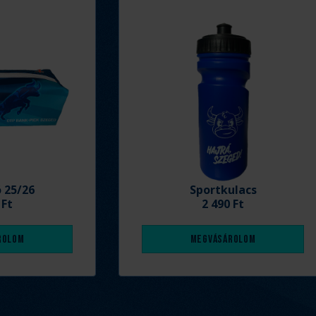
ó 25/26
Sportkulacs
 Ft
2 490 Ft
rolom
Megvásárolom