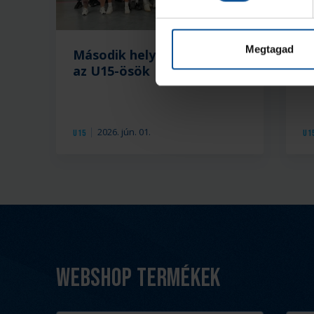
Megtagad
Második helyen végeztek
N
az U15-ösök
U
2026. jún. 01.
U15
U1
Webshop termékek