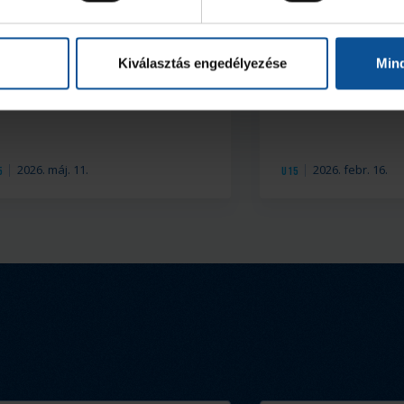
Kiválasztás engedélyezése
Min
égyes döntőbe jutott
Egy győzelem,
15-ös csapatunk
2026. máj. 11.
2026. febr. 16.
5
U15