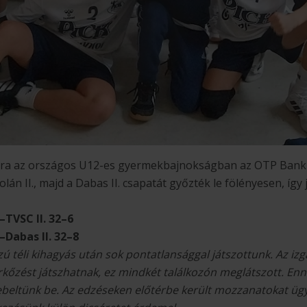
ára az országos U12-es gyermekbajnokságban az OTP Bank-
án II., majd a Dabas II. csapatát győzték le fölényesen, így 
–TVSC II. 32–6
–Dabas II. 32–8
zú téli kihagyás után sok pontatlansággal játszottunk. Az iz
kőzést játszhatnak, ez mindkét találkozón meglátszott. Enn
beltünk be. Az edzéseken előtérbe került mozzanatokat üg