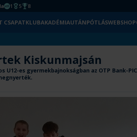
da
1
5
8
EHF kupagyőzelem 2014
Magyar Bajnoki cím
Magyar-Kupa győzelem
T CSAPAT
KLUB
AKADÉMIA
UTÁNPÓTLÁS
WEBSHOP
rtek Kiskunmajsán
gos U12-es gyermekbajnokságban az OTP Bank-PIC
megnyerték.