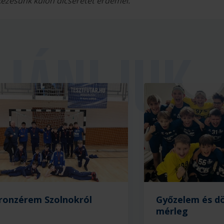
ekezésünk külön dicséretet érdemel.
ronzérem Szolnokról
Győzelem és dö
mérleg