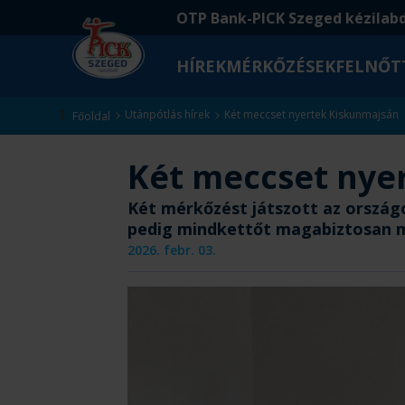
Ugrás
Ugrás
OTP Bank-PICK Szeged kézilab
a
az
fő
oldal
HÍREK
MÉRKŐZÉSEK
FELNŐT
tartalomra
aljára
Kezdőlap
Utánpótlás hírek
Két meccset nyertek Kiskunmajsán
Főoldal
Két meccset nye
Két mérkőzést játszott az orszá
pedig mindkettőt magabiztosan 
2026. febr. 03.