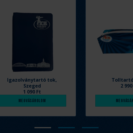
Igazolványtartó tok,
Tolltart
Szeged
2 990
1 090 Ft
Megvásárolom
Megvásá