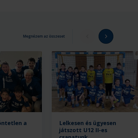
Megnézem az összeset
ntetlen a
Lelkesen és ügyesen
játszott U12 II-es
csapatunk