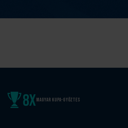
8
x
Magyar kupa-győztes