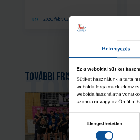
2026. febr. 02.
U12
U1
Beleegyezés
Ez a weboldal sütiket haszn
További friss hírek
Sütiket használunk a tartal
weboldalforgalmunk elemzésé
weboldalhasználatra vonatko
számukra vagy az Ön által ha
Hozzájárulás
Elengedhetetlen
kiválasztása