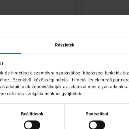
2026. jan. 27.
2025. dec. 09.
2
U12
Részletek
ál
mak és hirdetések személyre szabásához, közösségi funkciók biz
hez. Ezenkívül közösségi média-, hirdető- és elemező partner
zó adatait, akik kombinálhatják az adatokat más olyan adatokka
sznált más szolgáltatásokból gyűjtöttek.
Beállítások
Statisztikai