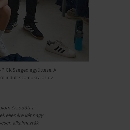
PICK Szeged együttese. A
jól indult számukra az év.
galom érződött a
ek ellenére két nagy
yesen alkalmazták,