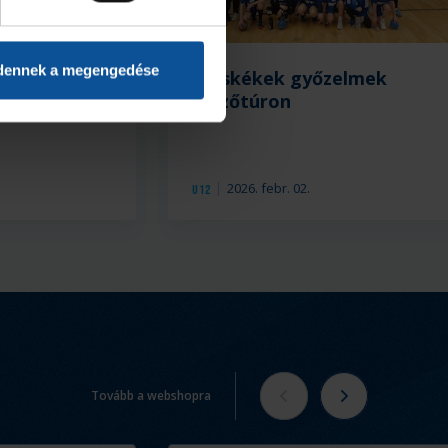
dennek a megengedése
 egy vereség
#kiskékek győzelmek
Mezőtúron
2026. febr. 02.
U12
Tovább a webshopra