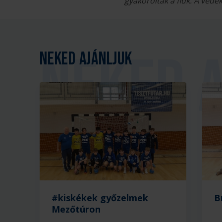
gyakorolták a fiúk. A véd
Neked ajánljuk
#kiskékek győzelmek
B
Mezőtúron