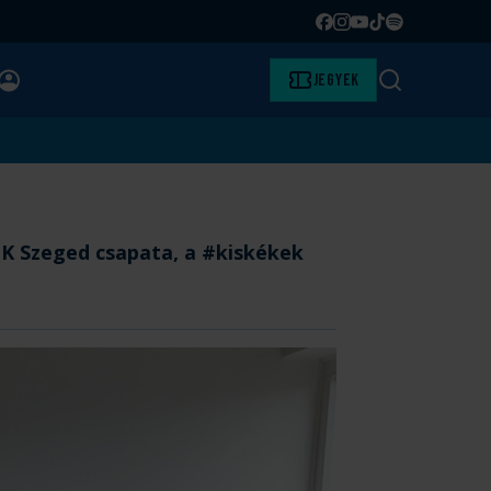
Facebook
Instagram
YouTube
TikTok
Spotify
BELÉPÉS
Jegyek
Keresés
K Szeged csapata, a #kiskékek