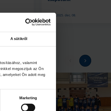
2025. dec. 08.
U12
A sütikről
Megnézem az összeset
tosításához, valamint
einkkel megosztjuk az Ön
l, amelyeket Ön adott meg
Marketing