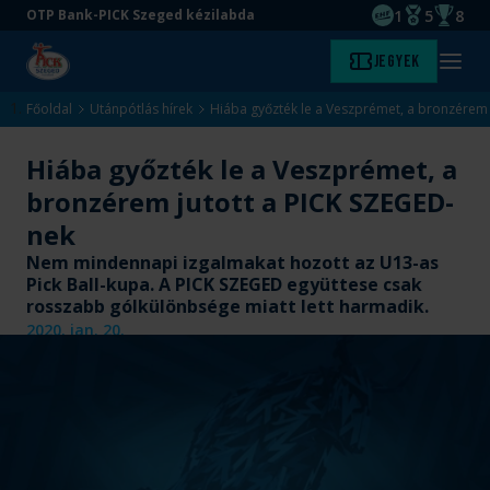
1
5
8
OTP Bank-PICK Szeged kézilabda
EHF kupagyőze
Magyar Baj
Magyar
Ugrás
Ugrás
Jegyek
Kezdőlap
Menü
a
az
megny
fő
oldal
Főoldal
Utánpótlás hírek
Hiába győzték le a Veszprémet, a bronzérem 
tartalomra
aljára
Hiába győzték le a Veszprémet, a
bronzérem jutott a PICK SZEGED-
nek
Nem mindennapi izgalmakat hozott az U13-as
Pick Ball-kupa. A PICK SZEGED együttese csak
rosszabb gólkülönbsége miatt lett harmadik.
2020. jan. 20.