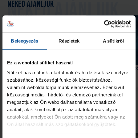
Neked ajánljuk
Beleegyezés
Részletek
A sütikről
Ez a weboldal sütiket használ
Megnyerték Adán a Mikulás-
Pickball kupa szombat
Sütiket használunk a tartalmak és hirdetések személyre
kupát a #kiskékek
szabásához, közösségi funkciók biztosításához,
2024. dec. 18.
2024. febr. 02.
U13
U13
valamint weboldalforgalmunk elemzéséhez. Ezenkívül
közösségi média-, hirdető- és elemező partnereinkkel
Megnézem az összeset
megosztjuk az Ön weboldalhasználatra vonatkozó
adatait, akik kombinálhatják az adatokat más olyan
adatokkal, amelyeket Ön adott meg számukra vagy az
További friss hírek
Ön által használt más szolgáltatásokból gyűjtöttek.