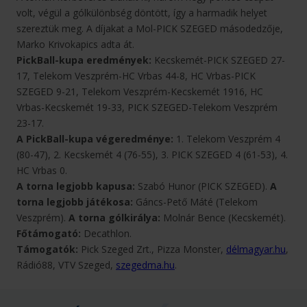
volt, végül a gólkülönbség döntött, így a harmadik helyet
szereztük meg. A díjakat a Mol-PICK SZEGED másodedzője,
Marko Krivokapics adta át.
PickBall-kupa eredmények:
Kecskemét-PICK SZEGED 27-
17, Telekom Veszprém-HC Vrbas 44-8, HC Vrbas-PICK
SZEGED 9-21, Telekom Veszprém-Kecskemét 1916, HC
Vrbas-Kecskemét 19-33, PICK SZEGED-Telekom Veszprém
23-17.
A PickBall-kupa végeredménye:
1. Telekom Veszprém 4
(80-47), 2. Kecskemét 4 (76-55), 3. PICK SZEGED 4 (61-53), 4.
HC Vrbas 0.
A torna legjobb kapusa:
Szabó Hunor (PICK SZEGED).
A
torna legjobb játékosa:
Gáncs-Pető Máté (Telekom
Veszprém).
A torna gólkirálya:
Molnár Bence (Kecskemét).
Főtámogató:
Decathlon.
Támogatók:
Pick Szeged Zrt., Pizza Monster,
délmagyar.hu
,
Rádió88, VTV Szeged,
szegedma.hu
.