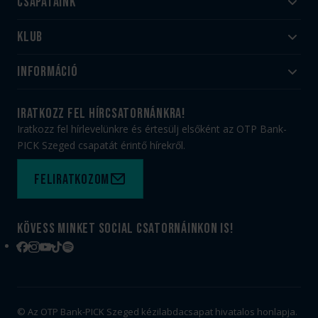
Csapataink
Klub
Felnőtt
Akadémia
Utánpótlás
Információ
#HandballFamily
#kékek szívügyünk
Klubtörténet
Jegy- és bérletvásárlás
iratkozz fel hírcsatornánkra!
Munkatársaink
Webshop
Iratkozz fel hírlevelünkre és értesülj elsőként az OTP Bank-
PICK Aréna
Impresszum
PICK Szeged csapatát érintő hírekről.
Sajtóakkreditáció
TAO
Büszkeségeink
Adatvédelem
Feliratkozom
Felhasználási feltételek
Kapcsolat
Kövess minket social csatornáinkon is!
Facebook
Instagram
YouTube
TikTok
Spotify
© Az OTP Bank-PICK Szeged kézilabdacsapat hivatalos honlapja.