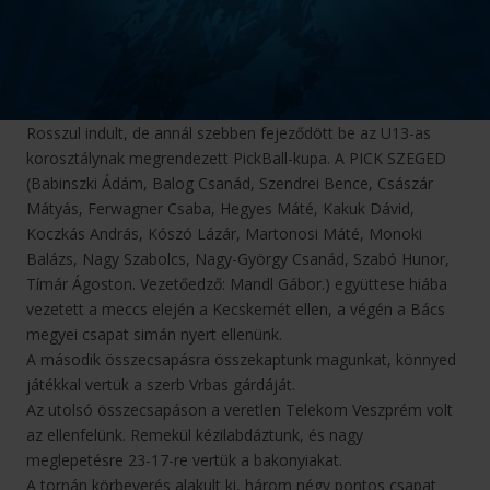
Rosszul indult, de annál szebben fejeződött be az U13-as
korosztálynak megrendezett PickBall-kupa. A PICK SZEGED
(Babinszki Ádám, Balog Csanád, Szendrei Bence, Császár
Mátyás, Ferwagner Csaba, Hegyes Máté, Kakuk Dávid,
Koczkás András, Kószó Lázár, Martonosi Máté, Monoki
Balázs, Nagy Szabolcs, Nagy-György Csanád, Szabó Hunor,
Tímár Ágoston. Vezetőedző: Mandl Gábor.) együttese hiába
vezetett a meccs elején a Kecskemét ellen, a végén a Bács
megyei csapat simán nyert ellenünk.
A második összecsapásra összekaptunk magunkat, könnyed
játékkal vertük a szerb Vrbas gárdáját.
Az utolsó összecsapáson a veretlen Telekom Veszprém volt
az ellenfelünk. Remekül kézilabdáztunk, és nagy
meglepetésre 23-17-re vertük a bakonyiakat.
A tornán körbeverés alakult ki, három négy pontos csapat