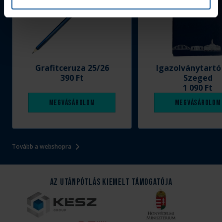
Grafitceruza 25/26
Igazolványtartó
390 Ft
Szeged
1 090 Ft
Megvásárolom
Megvásárolom
Tovább a webshopra
Az Utánpótlás kiemelt támogatója