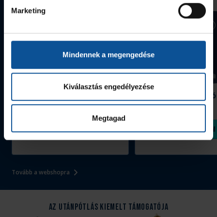
Marketing
Mindennek a megengedése
Kiválasztás engedélyezése
Grafitceruza 25/26
Igazolványtartó
390 Ft
Szeged
1 090 Ft
Megtagad
Megvásárolom
Megvásárolom
Tovább a webshopra
Az Utánpótlás kiemelt támogatója