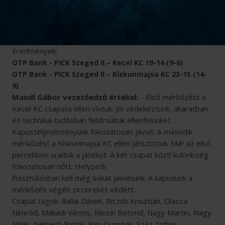
Eredmények:
OTP Bank - PICK Szeged II.– Kecel KC 19-14 (9-6)
OTP Bank - PICK Szeged II.– Kiskunmajsa KC 23-15 (14-
9)
Mandl Gábor vezetőedző értékel:
- Első mérkőzést a
Kecel KC csapata ellen vívtuk. Jól védekeztünk, akaratban
és technikai tudásban felülmúltuk ellenfelünket.
Kapusteljesítményünk fokozatosan javult. A második
mérkőzést a Kiskunmajsa KC ellen játszottuk. Már az első
percekben uraltuk a játékot. A két csapat közti különbség
fokozatosan nőtt. Helyzetk
ihasználásban kell még sokat javulnunk. A kapusunk a
mérkőzés végén ziccereket védett.
Csapat tagok: Ballai Dániel, Biczók Krisztián, Glasza
Nimród, Makádi Vilmos, Mezei Botond, Nagy Martin, Nagy
Milán, Németh Patrik, Pap Csongor, Száz Zoltán.