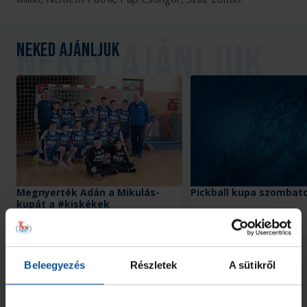
Neked ajánljuk
Megnyerték Adán a Mikulás-
Pickball kupa szombat
kupát a #kiskékek
2024. dec. 18.
2024. febr. 02.
U13
U13
Megnézem az összeset
Beleegyezés
Részletek
A sütikről