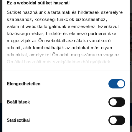
További friss hírek
Ez a weboldal sütiket használ
Sütiket használunk a tartalmak és hirdetések személyre
szabásához, közösségi funkciók biztosításához,
valamint weboldalforgalmunk elemzéséhez. Ezenkívül
közösségi média-, hirdető- és elemező partnereinkkel
megosztjuk az Ön weboldalhasználatra vonatkozó
adatait, akik kombinálhatják az adatokat más olyan
adatokkal, amelyeket Ön adott meg számukra vagy az
Ön által használt más szolgáltatásokból gyűjtöttek.
Második helyen végeztek az
Négyes döntőbe jutott
U15-ösök
csapatunk
Hozzájárulás
2026. jún. 01.
2026. máj. 11.
U15
U15
Elengedhetetlen
kiválasztása
Megnézem az összeset
Beállítások
Webshop termékek
Statisztikai