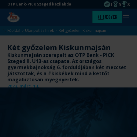
1
5
8
OTP Bank-PICK Szeged kézilabda
EHF kupagyőze
Magyar Baj
Magyar
Ugrás
Ugrás
Jegyek
Kezdőlap
Menü
a
az
megny
fő
oldal
Főoldal
Utánpótlás hírek
Két győzelem Kiskunmajsán
tartalomra
aljára
Két győzelem Kiskunmajsán
Kiskunmajsán szerepelt az OTP Bank - PICK
Szeged II. U13-as csapata. Az országos
gyermekbajnokság 6. fordulójában két meccset
játszottak, és a #kiskékek mind a kettőt
magabiztosan myegnyerték.
2023. márc. 13.