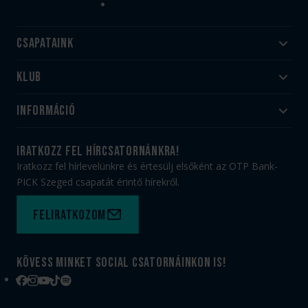
Csapataink
Klub
Felnőtt
Akadémia
Utánpótlás
Információ
#HandballFamily
#kékek szívügyünk
Klubtörténet
Jegy- és bérletvásárlás
iratkozz fel hírcsatornánkra!
Munkatársaink
Webshop
Iratkozz fel hírlevelünkre és értesülj elsőként az OTP Bank-
PICK Aréna
Impresszum
PICK Szeged csapatát érintő hírekről.
Sajtóakkreditáció
TAO
Büszkeségeink
Adatvédelem
Feliratkozom
Felhasználási feltételek
Kapcsolat
Kövess minket social csatornáinkon is!
Facebook
Instagram
YouTube
TikTok
Spotify