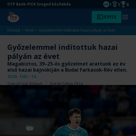
1
5
8
OTP Bank-PICK Szeged kézilabda
EHF kupagyőze
Magyar Baj
Magyar
Ugrás
Ugrás
Jegyek
Kezdőlap
Menü
a
az
megny
fő
oldal
Főoldal
Hírek
Győzelemmel indítottuk hazai pályán az évet
tartalomra
aljára
Győzelemmel indítottuk hazai
pályán az évet
Magabiztos, 39–25-ös győzelmet arattunk az év
első hazai bajnokiján a Budai Farkasok-Rév ellen.
2026. febr. 14.
Szerző:
Süli Róbert
Fotók:
Sólya Eliza