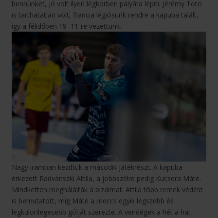
bennünket, jó volt ilyen légkörben pályára lépni. Jérémy Toto
is tarthatatlan volt, francia légiósunk rendre a kapuba talált,
így a félidőben 19–11-re vezettünk.
Nagy iramban kezdtük a második játékrészt. A kapuba
érkezett Radvánszki Attila, a jobbszélre pedig Kucsera Máté.
Mindketten meghálálták a bizalmat: Attila több remek védést
is bemutatott, míg Máté a meccs egyik legszebb és
legkülönlegesebb gólját szerezte. A vendégek a hét a hat