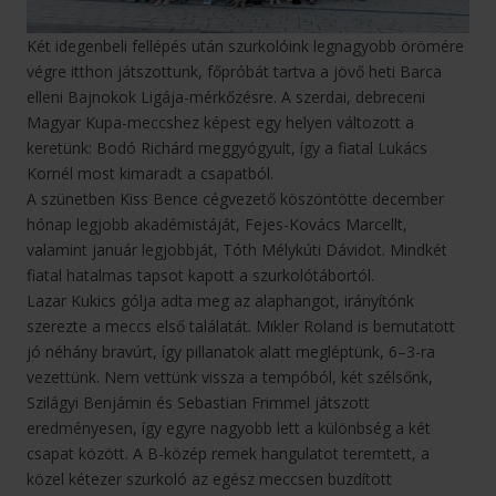
Két idegenbeli fellépés után szurkolóink legnagyobb örömére
végre itthon játszottunk, főpróbát tartva a jövő heti Barca
elleni Bajnokok Ligája-mérkőzésre. A szerdai, debreceni
Magyar Kupa-meccshez képest egy helyen változott a
keretünk: Bodó Richárd meggyógyult, így a fiatal Lukács
Kornél most kimaradt a csapatból.
A szünetben Kiss Bence cégvezető köszöntötte december
hónap legjobb akadémistáját, Fejes-Kovács Marcellt,
valamint január legjobbját, Tóth Mélykúti Dávidot. Mindkét
fiatal hatalmas tapsot kapott a szurkolótábortól.
Lazar Kukics gólja adta meg az alaphangot, irányítónk
szerezte a meccs első találatát. Mikler Roland is bemutatott
jó néhány bravúrt, így pillanatok alatt megléptünk, 6–3-ra
vezettünk. Nem vettünk vissza a tempóból, két szélsőnk,
Szilágyi Benjámin és Sebastian Frimmel játszott
eredményesen, így egyre nagyobb lett a különbség a két
csapat között. A B-közép remek hangulatot teremtett, a
közel kétezer szurkoló az egész meccsen buzdított