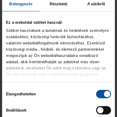
Beleegyezés
Részletek
A sütikről
dolgoznunk kell a jövőben. Örülök, hogy a kispadról beálló
fiatal játékosok jól szálltak be a mérkőzésbe, különösen a
mellettem ülő fiatalember, Csengeri Botond
Ez a weboldal sütiket használ
teljesítményének.
Kucsera Máté:
- Köszönöm a lehetőséget a szakmai
Sütiket használunk a tartalmak és hirdetések személyre
stábnak, hogy pályára léphettem, és ráadásul egy teljes
szabásához, közösségi funkciók biztosításához,
félidőt is játszhattam. Igyekeztem kihasználni a
valamint weboldalforgalmunk elemzéséhez. Ezenkívül
lehetőségeimet, még ha néhány hiba bele is csúszott.
közösségi média-, hirdető- és elemező partnereinkkel
Csapatunk legközelebb február 18-án (szerda) 18.45-kor, a
megosztjuk az Ön weboldalhasználatra vonatkozó
Bajnokok Ligája 11. fordulójában a spanyol Barca együttesét
adatait, akik kombinálhatják az adatokat más olyan
fogadja a PICK Arénában. Telt ház előtt lépünk pályára, jön a
adatokkal, amelyeket Ön adott meg számukra vagy az
#HandballFamily által már nagyon várt meccs.
Ön által használt más szolgáltatásokból gyűjtöttek.
A Szeged TV vasárnap 21.55-től, hétfőn pedig 9.55-től
felvételről közvetíti a találkozót.
Hozzájárulás
Elengedhetetlen
kiválasztása
Beállítások