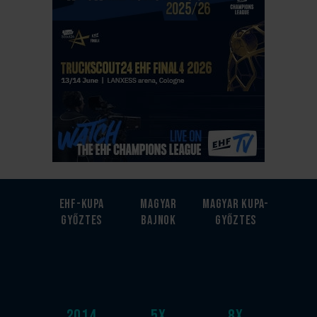
EHF-Kupa
Magyar
Magyar kupa-
győztes
bajnok
győztes
2014
5
x
8
x