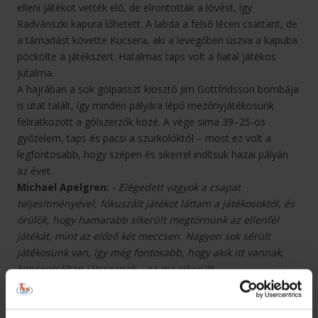
elleni játékot vették elő, de elrontották a lövést, így
Radvánszki kapura lőhetett. A labda a felső lécen csattant, de
a támadást követte Kucsera, aki a levegőben úszva a kapuba
pöckölte a játékszert. Hatalmas taps volt a fiatal játékos
jutalma.
A hajrában a sok gólpasszt kiosztó Jim Gottfridsson bombája
is utat talált, így minden pályára lépő mezőnyjátékosunk
feliratkozott a gólszerzők közé. A vége sima 39–25-ös
győzelem, taps és pacsi a szurkolóktól – most ez volt a
legfontosabb, hogy szépen és sikerrel indítsuk hazai pályán
az évet.
Michael Apelgren:
- Elégedett vagyok a csapat
teljesítményével, fókuszált játékot láttam a játékosoktól, és
örülök, hogy hamarabb sikerült megtörnünk az ellenfél
játékát, mint az előző két meccsen. Nagyon sok sérült
játékosunk van, így még fontosabb, hogy akik itt vannak,
koncentráltan játsszanak – ez ma sikerült.
Korsós Ádám:
- Más volt a fókuszunk a héten, és ez a
játékunkon is meglátszott. A nyitott védekezés elleni
támadójátékunk kissé akadozott, ezen mindenképpen