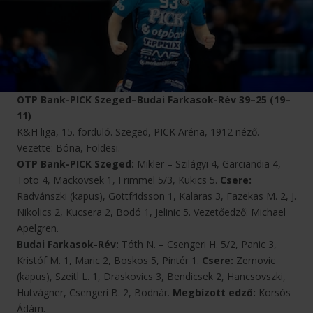
OTP Bank-PICK Szeged–Budai Farkasok-Rév 39–25 (19–
11)
K&H liga, 15. forduló. Szeged, PICK Aréna, 1912 néző.
Vezette: Bóna, Földesi.
OTP Bank-PICK Szeged:
Mikler – Szilágyi 4, Garciandia 4,
Toto 4, Mackovsek 1, Frimmel 5/3, Kukics 5.
Csere:
Radvánszki (kapus), Gottfridsson 1, Kalaras 3, Fazekas M. 2, J.
Nikolics 2, Kucsera 2, Bodó 1, Jelinic 5. Vezetőedző: Michael
Apelgren.
Budai Farkasok-Rév:
Tóth N. – Csengeri H. 5/2, Panic 3,
Kristóf M. 1, Maric 2, Boskos 5, Pintér 1.
Csere:
Zernovic
(kapus), Szeitl L. 1, Draskovics 3, Bendicsek 2, Hancsovszki,
Hutvágner, Csengeri B. 2, Bodnár.
Megbízott edző:
Korsós
Ádám.