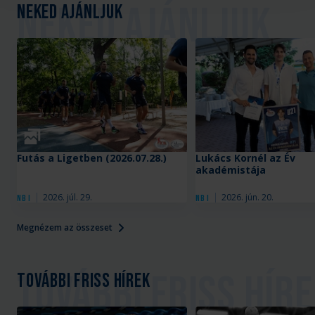
Neked ajánljuk
Galéria
Futás a Ligetben (2026.07.28.)
Lukács Kornél az Év
akadémistája
2026. júl. 29.
2026. jún. 20.
NB I
NB I
Megnézem az összeset
További friss hírek