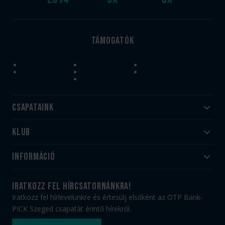
Támogatók
Csapataink
Klub
Felnőtt
Akadémia
Utánpótlás
Információ
#HandballFamily
#kékek szívügyünk
Klubtörténet
Jegy- és bérletvásárlás
iratkozz fel hírcsatornánkra!
Munkatársaink
Webshop
Iratkozz fel hírlevelünkre és értesülj elsőként az OTP Bank-
PICK Aréna
Impresszum
PICK Szeged csapatát érintő hírekről.
Sajtóakkreditáció
TAO