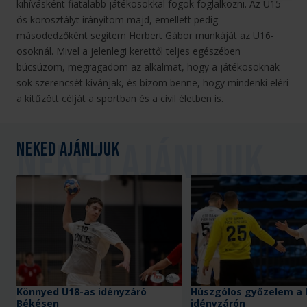
kihívásként fiatalabb játékosokkal fogok foglalkozni. Az U15-
ös korosztályt irányítom majd, emellett pedig
másodedzőként segítem Herbert Gábor munkáját az U16-
osoknál. Mivel a jelenlegi kerettől teljes egészében
búcsúzom, megragadom az alkalmat, hogy a játékosoknak
sok szerencsét kívánjak, és bízom benne, hogy mindenki eléri
a kitűzött célját a sportban és a civil életben is.
Neked ajánljuk
Könnyed U18-as idényzáró
Húszgólos győzelem a 
Békésen
idényzárón