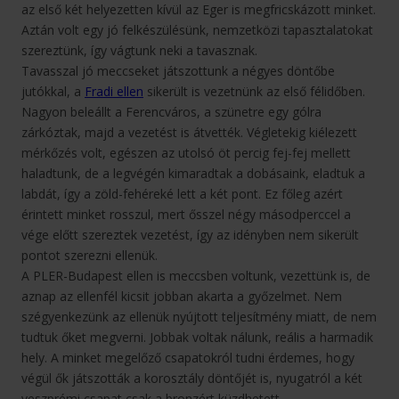
az első két helyezetten kívül az Eger is megfricskázott minket.
Aztán volt egy jó felkészülésünk, nemzetközi tapasztalatokat
szereztünk, így vágtunk neki a tavasznak.
Tavasszal jó meccseket játszottunk a négyes döntőbe
jutókkal, a
Fradi ellen
sikerült is vezetnünk az első félidőben.
Nagyon beleállt a Ferencváros, a szünetre egy gólra
zárkóztak, majd a vezetést is átvették. Végletekig kiélezett
mérkőzés volt, egészen az utolsó öt percig fej-fej mellett
haladtunk, de a legvégén kimaradtak a dobásaink, eladtuk a
labdát, így a zöld-fehéreké lett a két pont. Ez főleg azért
érintett minket rosszul, mert ősszel négy másodperccel a
vége előtt szereztek vezetést, így az idényben nem sikerült
pontot szerezni ellenük.
A PLER-Budapest ellen is meccsben voltunk, vezettünk is, de
aznap az ellenfél kicsit jobban akarta a győzelmet. Nem
szégyenkezünk az ellenük nyújtott teljesítmény miatt, de nem
tudtuk őket megverni. Jobbak voltak nálunk, reális a harmadik
hely. A minket megelőző csapatokról tudni érdemes, hogy
végül ők játszották a korosztály döntőjét is, nyugatról a két
veszprémi csapat csak a bronzért küzdhetett.