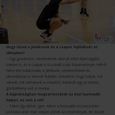
Hogy látod a játékosok és a csapat fejlődését az
idényben?
– Úgy gondolom, mindenkinek sikerült előre lépni egyéni
szinten is, és a csapat is összeállt szép folyamatosan. Hétről
hétre lett tudatosabb a játékunk, védekezésben és
támadásban is sikerült fejlődni. Onnantól, hogy tudjuk, mit
várunk, mit várhatunk a másiktól, kialakult egy jó ritmus,
gördülékeny volt a munka.
A bajnokságban megtartottátok az őszi harmadik
helyet, ez volt a cél?
– Télen úgy láttuk, igen. Akkor a hosszabb összeszokási
periódus után már szépen jöttek az eredmények, de ősszel