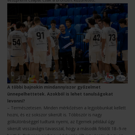
A többi bajnokin mindannyiszor győzelmet
ünnepelhettetek. Azokból is lehet tanulságokat
levonni?
– Természetesen. Minden mérkőzésen a legjobbunkat kellett
hozni, és ez sokszor sikerült is. Többször is nagy
gólkülönbséggel tudtunk nyerni, az Egernek például úgy
sikerült visszavágni tavasszal, hogy a második félidőt 18–9-re