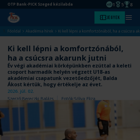
1
5
8
OTP Bank-PICK Szeged kézilabda
EHF kupagyőze
Magyar Baj
Magyar
Ugrás
Ugrás
Jegyek
Kezdőlap
Menü
a
az
megny
fő
oldal
Főoldal
Akadémia hírek
Ki kell lépni a komfortzónából, ha a csúcsra ak
tartalomra
aljára
Ki kell lépni a komfortzónából,
ha a csúcsra akarunk jutni
Év végi akadémiai körképünkben ezúttal a keleti
csoport harmadik helyén végzett U18-as
akadémiai csapatunk vezetőedzőjét, Balda
Ákost kértük, hogy értékelje az évet.
2026. júl. 02.
Szerző:
Bereczki Balázs
Fotók:
Sólya Eliza