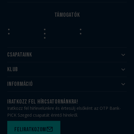
Támogatók
Csapataink
Klub
Felnőtt
Akadémia
Utánpótlás
Információ
#HandballFamily
#kékek szívügyünk
Klubtörténet
Jegy- és bérletvásárlás
iratkozz fel hírcsatornánkra!
Munkatársaink
Webshop
Iratkozz fel hírlevelünkre és értesülj elsőként az OTP Bank-
PICK Aréna
Impresszum
PICK Szeged csapatát érintő hírekről.
Sajtóakkreditáció
TAO
Büszkeségeink
Adatvédelem
Feliratkozom
Felhasználási feltételek