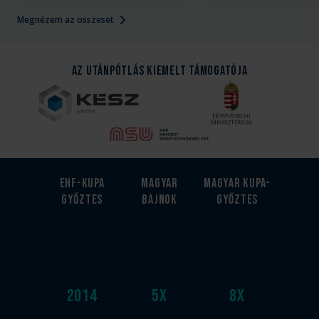
Megnézem az összeset
Az Utánpótlás kiemelt támogatója
EHF-Kupa
Magyar
Magyar kupa-
győztes
bajnok
győztes
2014
5
x
8
x