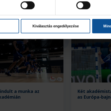
Kiválasztás engedélyezése
Min
ria
lindult a munka az
Két akadémist
kadémián
as Európa-baj