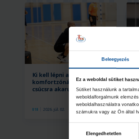
Beleegyezés
Ki kell lépni a
K
Ez a weboldal sütiket haszn
komfortzónából, ha a
B
csúcsra akarunk jutni
Sütiket használunk a tartal
weboldalforgalmunk elemzésé
weboldalhasználatra vonatko
2026. júl. 02.
U18
U1
számukra vagy az Ön által ha
Hozzájárulás
Elengedhetetlen
kiválasztása