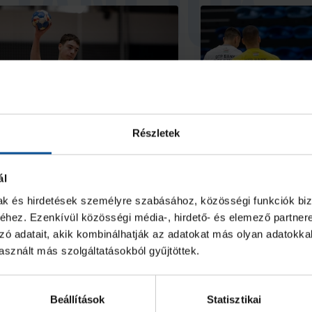
Részletek
önnyed U18-as idényzáró
Húszgólos győ
ál
ékésen
hazai idényzár
mak és hirdetések személyre szabásához, közösségi funkciók biz
hez. Ezenkívül közösségi média-, hirdető- és elemező partner
zó adatait, akik kombinálhatják az adatokat más olyan adatokka
2026. máj. 19.
2026. máj. 07.
8
U18
sznált más szolgáltatásokból gyűjtöttek.
Beállítások
Statisztikai