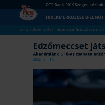
Ugrás
Ugrás
OTP Bank-PICK Szeged kézilab
a
az
fő
oldal
HÍREK
MÉRKŐZÉSEK
FELNŐT
tartalomra
aljára
Kezdőlap
Akadémia hírek
Edzőmeccset játszottak a Veszprém 
Főoldal
Edzőmeccset játs
Akadémiánk U18-as csapata edzőme
2026. jan. 14.