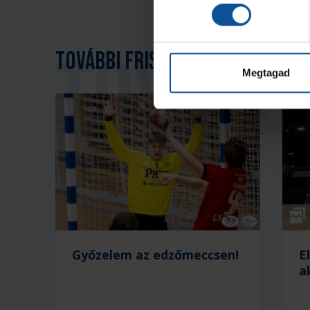
További friss hírek
Megtagad
Galé
Győzelem az edzőmeccsen!
E
a