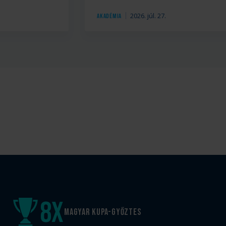
.
2026. júl. 27.
Akadémia
8
x
Magyar kupa-győztes