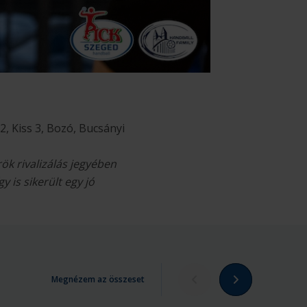
, Kiss 3, Bozó, Bucsányi
ök rivalizálás jegyében
 is sikerült egy jó
Megnézem az összeset