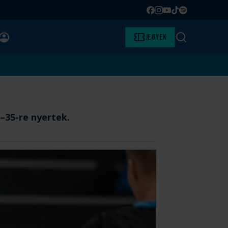
Facebook
Instagram
YouTube
TikTok
Spotify
BELÉPÉS
Jegyek
Keresés
–35-re nyertek.