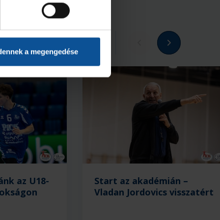
Megnézem az összeset
dennek a megengedése
ánk az U18-
Start az akadémián –
nokságon
Vladan Jordovics visszatért