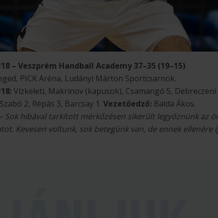
18 – Veszprém Handball Academy 37–35 (19–15)
eged, PICK Aréna, Ludányi Márton Sportcsarnok.
U18:
Vízkeleti, Makrinov (kapusok), Csamangó 5, Debreczeni 2
, Szabó 2, Répás 3, Barcsay 1.
Vezetőedző:
Balda Ákos.
– Sok hibával tarkított mérkőzésen sikerült legyőznünk az ör
ot. Kevesen voltunk, sok betegünk van, de ennek ellenére így