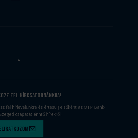
kozz fel hírcsatornánkra!
ozz fel hírlevelünkre és értesülj elsőként az OTP Bank-
Szeged csapatát érintő hírekről.
eliratkozom