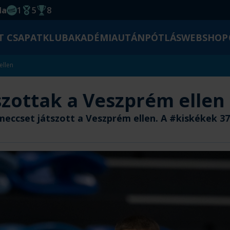
da
1
5
8
EHF kupagyőzelem 2014
Magyar Bajnoki cím
Magyar-Kupa győzelem
T CSAPAT
KLUB
AKADÉMIA
UTÁNPÓTLÁS
WEBSHOP
ellen
zottak a Veszprém ellen
ccset játszott a Veszprém ellen. A #kiskékek 37