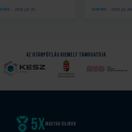
2026. júl. 30.
2026. júl. 28
adémia
Akadémia
Az Utánpótlás kiemelt támogatója
5
x
Magyar
bajnok