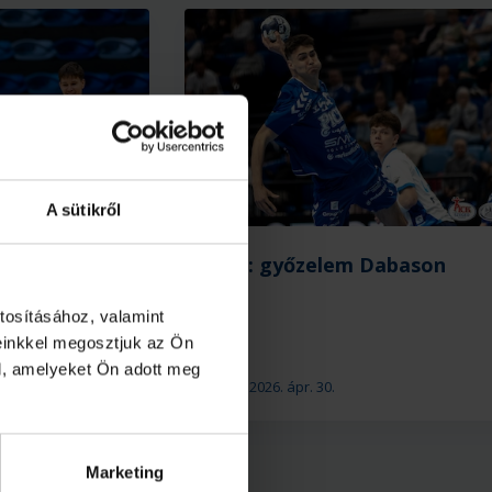
A sütikről
zelem a
U18: győzelem Dabason
ón
tosításához, valamint
einkkel megosztjuk az Ön
l, amelyeket Ön adott meg
2026. ápr. 30.
U18
Marketing