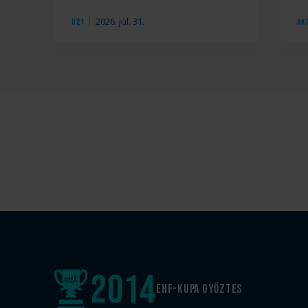
2026. júl. 31.
U21
Ak
2014
EHF-Kupa győztes