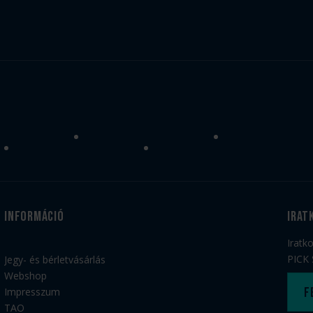
Információ
irat
Iratk
PICK 
Jegy- és bérletvásárlás
Webshop
F
Impresszum
TAO