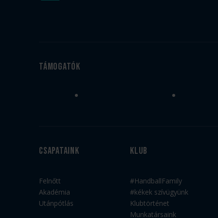
Támogatók
Csapataink
Klub
Felnőtt
#HandballFamily
Akadémia
#kékek szívügyünk
Utánpótlás
Klubtörténet
Munkatársaink