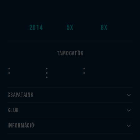
2014
5
x
8
x
Támogatók
Csapataink
Klub
Felnőtt
Akadémia
Utánpótlás
Információ
#HandballFamily
#kékek szívügyünk
Klubtörténet