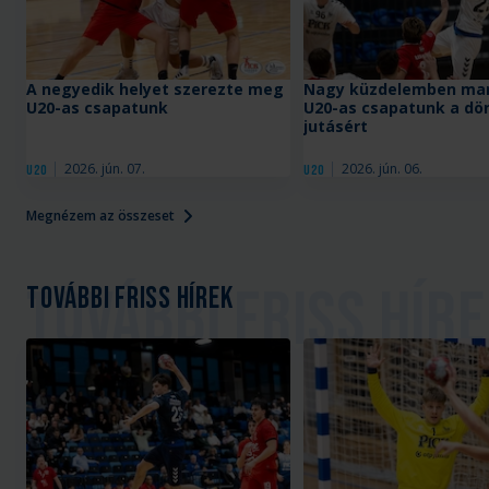
A negyedik helyet szerezte meg
Nagy küzdelemben mar
U20-as csapatunk
U20-as csapatunk a dö
jutásért
2026. jún. 07.
2026. jún. 06.
U20
U20
Megnézem az összeset
További friss hírek