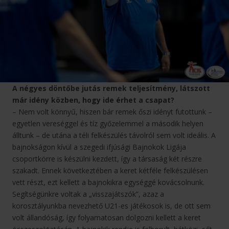
A négyes döntőbe jutás remek teljesítmény, látszott
már idény közben, hogy ide érhet a csapat?
– Nem volt könnyű, hiszen bár remek őszi idényt futottunk –
egyetlen vereséggel és tíz győzelemmel a második helyen
álltunk – de utána a téli felkészülés távolról sem volt ideális. A
bajnokságon kívül a szegedi ifjúsági Bajnokok Ligája
csoportkörre is készülni kezdett, így a társaság két részre
szakadt. Ennek következtében a keret kétféle felkészülésen
vett részt, ezt kellett a bajnokikra egységgé kovácsolnunk.
Segítségünkre voltak a „visszajátszók”, azaz a
korosztályunkba nevezhető U21-es játékosok is, de ott sem
volt állandóság, így folyamatosan dolgozni kellett a keret