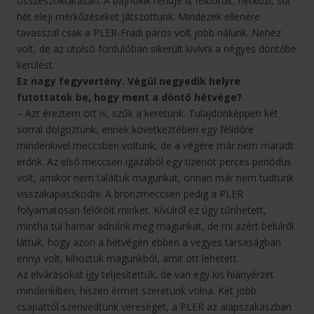
összeszoktatásán. A bajnokik rendje is felborult, hétközi, sőt
hét eleji mérkőzéseket játszottunk. Mindezek ellenére
tavasszal csak a PLER-Fradi páros volt jobb nálunk. Nehéz
volt, de az utolsó fordulóban sikerült kivívni a négyes döntőbe
kerülést.
Ez nagy fegyvertény. Végül negyedik helyre
futottatok be, hogy ment a döntő hétvége?
– Azt éreztem ott is, szűk a keretünk. Tulajdonképpen két
sorral dolgoztunk, ennek következtében egy félidőre
mindenkivel meccsben voltunk, de a végére már nem maradt
erőnk. Az első meccsen igazából egy tizenöt perces periódus
volt, amikor nem találtuk magunkat, onnan már nem tudtunk
visszakapaszkodni. A bronzmeccsen pedig a PLER
folyamatosan felőrölt minket. Kívülről ez úgy tűnhetett,
mintha túl hamar adnánk meg magunkat, de mi azért belülről
láttuk, hogy azon a hétvégén ebben a vegyes társaságban
ennyi volt, kihoztuk magunkból, amit ott lehetett.
Az elvárásokat így teljesítettük, de van egy kis hiányérzet
mindenkiben, hiszen érmet szeretünk volna. Két jobb
csapattól szenvedtünk vereséget, a PLER az alapszakaszban