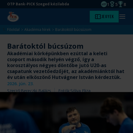
1
5
8
OTP Bank-PICK Szeged kézilabda
EHF kupagyőze
Magyar Baj
Magyar
Ugrás
Ugrás
Jegyek
Kezdőlap
Menü
a
az
megny
fő
oldal
Főoldal
Akadémia hírek
Barátoktól búcsúzom
tartalomra
aljára
Barátoktól búcsúzom
Akadémiai körképünkben ezúttal a keleti
csoport második helyén végző, így a
korosztályos négyes döntőbe jutó U20-as
csapatunk vezetőedzőjét, az akadémiánktól hat
év után elköszönő Hutvágner István kérdeztük.
2026. jún. 23.
Szerző:
Bereczki Balázs
Fotók:
Sólya Eliza