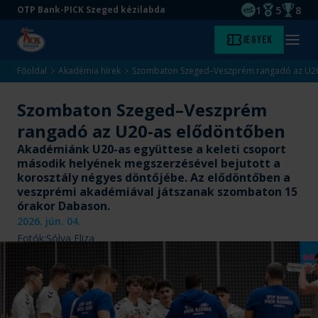
1
5
8
OTP Bank-PICK Szeged kézilabda
EHF kupagyőze
Magyar Baj
Magyar
Ugrás
Ugrás
Jegyek
Kezdőlap
Menü
a
az
megny
fő
oldal
Főoldal
Akadémia hírek
Szombaton Szeged–Veszprém rangadó az U20
tartalomra
aljára
Szombaton Szeged–Veszprém
rangadó az U20-as elődöntőben
Akadémiánk U20-as együttese a keleti csoport
második helyének megszerzésével bejutott a
korosztály négyes döntőjébe. Az elődöntőben a
veszprémi akadémiával játszanak szombaton 15
órakor Dabason.
2026. jún. 04.
Fotók:
Sólya Eliza