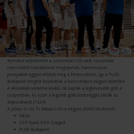
Remekül teljesítettek a szezonban U20-aink: huszonkét
meccsükből tizenkilencet megnyertek, harmincnyolc
pontjukkal eggyel előzték meg a Ferencvárost, így a PLER-
Budapest mögött bejutottak a korosztályos négyes döntőbe.
A #kiskékek védelme kiváló, ők kapták a legkevesebb gólt a
csoportban, és ezzel a legjobb gólkülönbséggel zárták az
alapszakaszt (+224).
A június 6-i és 7-i dabasi U20-a négyes döntő résztvevői:
NEKA
OTP Bank-PICK Szeged
PLER-Budapest