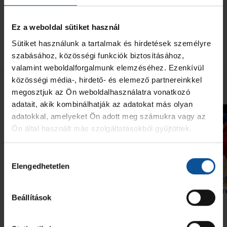
OTP Bank-PICK Szeged
VS
Veszprém Handball Academy
Dabas
OBO Aréna
Ez a weboldal sütiket használ
Mérkőzés adatlap
Sütiket használunk a tartalmak és hirdetések személyre
szabásához, közösségi funkciók biztosításához,
valamint weboldalforgalmunk elemzéséhez. Ezenkívül
közösségi média-, hirdető- és elemező partnereinkkel
Neked ajánljuk
megosztjuk az Ön weboldalhasználatra vonatkozó
adatait, akik kombinálhatják az adatokat más olyan
adatokkal, amelyeket Ön adott meg számukra vagy az
Ön által használt más szolgáltatásokból gyűjtöttek.
Hozzájárulás
Elengedhetetlen
kiválasztása
Barátoktól búcsúzom
A negyedik helyet sze
Beállítások
U20-as csapatunk