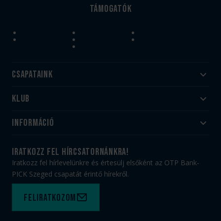
Támogatók
Csapataink
Klub
Felnőtt
Akadémia
Utánpótlás
Információ
#HandballFamily
#kékek szívügyünk
Klubtörténet
Jegy- és bérletvásárlás
iratkozz fel hírcsatornánkra!
Munkatársaink
Webshop
Iratkozz fel hírlevelünkre és értesülj elsőként az OTP Bank-
PICK Aréna
Impresszum
PICK Szeged csapatát érintő hírekről.
Sajtóakkreditáció
TAO
Büszkeségeink
Adatvédelem
Feliratkozom
Felhasználási feltételek
Kapcsolat