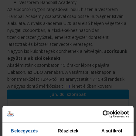
Veszprém Handball Academy
Az elődöntő rögtön rangadóval indul, hiszen a Veszprém
Handball Academy csapatával csap össze Hutvágner István
alakulata. A rivális akadémia U20-asai első helyen végeztek a
nyugati csoportban, a #kiskékekhez hasonlóan
tizenkilencszer győztek, emellett egyszer döntetlent
játszottak és kétszer szenvedtek vereséget.
Nagyon kis különbségek dönthetnek a hétvégén,
szorítsunk
együtt a #kiskékeknek!
Akadémistáink szombaton 15 órakor lépnek pályára
Dabason, az OBO Arénában. A vasárnapi játéknapon a
bronzmérkőzést 12:45-től, az aranycsatát 17:15-től rendezik.
A négyes döntő mérkőzéseit
ITT
lehet élőben követni.
jún. 06. szombat
U20 I. osztály - Elődöntők
26
34
Beleegyezés
Részletek
A sütikről