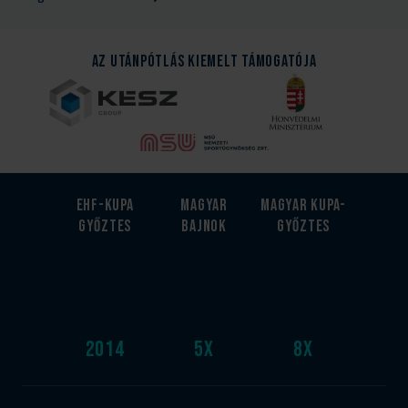
Az Utánpótlás kiemelt támogatója
EHF-Kupa
Magyar
Magyar kupa-
győztes
bajnok
győztes
2014
5
x
8
x