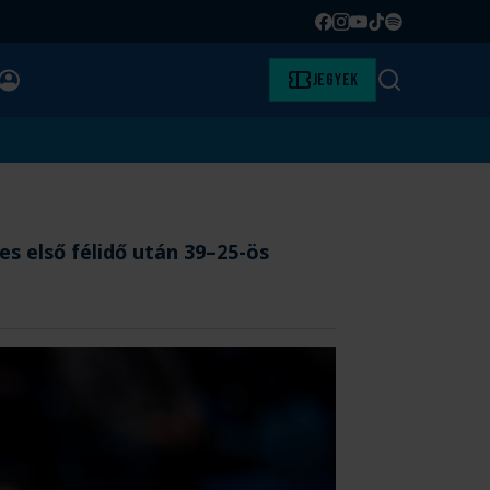
Facebook
Instagram
YouTube
TikTok
Spotify
BELÉPÉS
Jegyek
Keresés
s első félidő után 39–25-ös