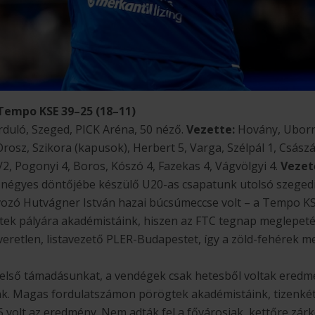
empo KSE 39–25 (18–11)
forduló, Szeged, PICK Aréna, 50 néző.
Vezette:
Hovány, Uborn
 Orosz, Szikora (kapusok), Herbert 5, Varga, Szélpál 1, Császá
2, Pogonyi 4, Boros, Kószó 4, Fazekas 4, Vágvölgyi 4.
Vezet
 négyes döntőjébe készülő U20-as csapatunk utolsó szeged
vozó Hutvágner István hazai búcsúmeccse volt – a Tempo KS
ek pályára akadémistáink, hiszen az FTC tegnap meglepetés
veretlen, listavezető PLER-Budapestet, így a zöld-fehérek m
l első támadásunkat, a vendégek csak hetesből voltak eredm
nk. Magas fordulatszámon pörögtek akadémistáink, tizenkét
 volt az eredmény. Nem adták fel a fővárosiak, kettőre zár