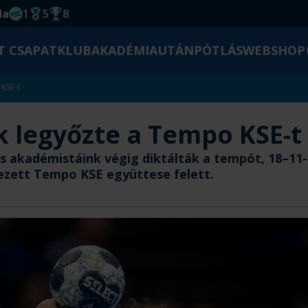
da
1
5
8
EHF kupagyőzelem 2014
Magyar Bajnoki cím
Magyar-Kupa győzelem
T CSAPAT
KLUB
AKADÉMIA
UTÁNPÓTLÁS
WEBSHOP
KSE-t
 legyőzte a Tempo KSE-t
 akadémistáink végig diktálták a tempót, 18–11-e
ezett Tempo KSE együttese felett.