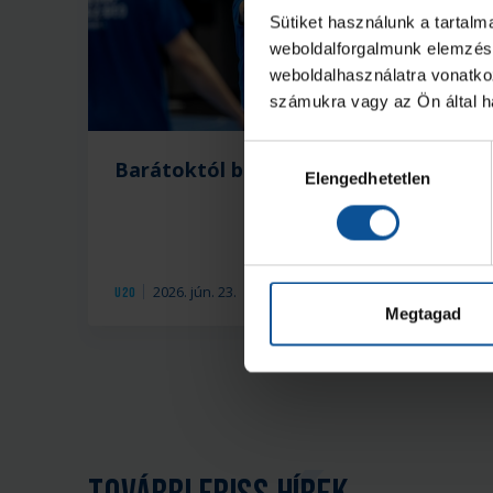
Sütiket használunk a tartal
weboldalforgalmunk elemzésé
weboldalhasználatra vonatko
számukra vagy az Ön által ha
Hozzájárulás
Barátoktól búcsúzom
A
Elengedhetetlen
kiválasztása
m
2026. jún. 23.
U20
U2
Megtagad