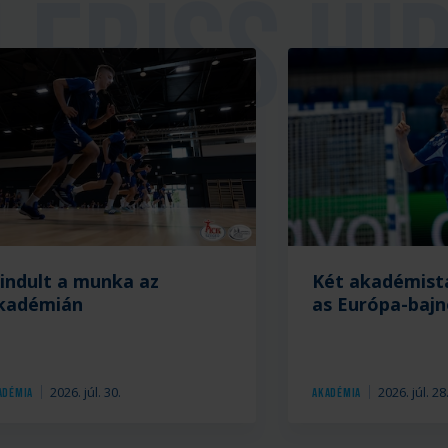
ria
lindult a munka az
Két akadémist
kadémián
as Európa-baj
2026. júl. 30.
2026. júl. 28
adémia
Akadémia