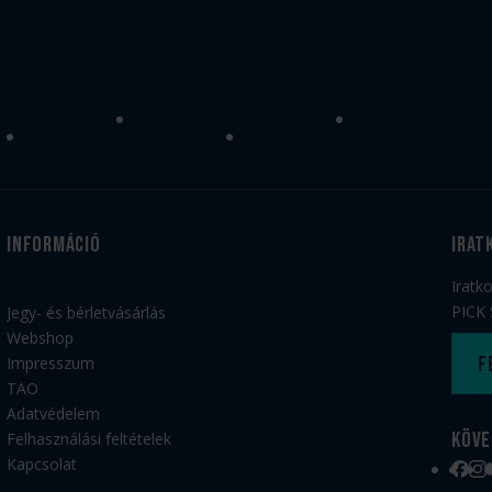
Információ
irat
Iratk
PICK 
Jegy- és bérletvásárlás
Webshop
F
Impresszum
TAO
Adatvédelem
Köve
Felhasználási feltételek
Kapcsolat
Face
Ins