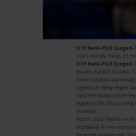
OTP Bank-PICK Szeged–T
U20 I. osztály, Kelet, 21. 
OTP Bank-PICK Szeged
:
Kovács, Karáth, Csurkó 11/
A korosztályos bajnokság
egyben az idény végén tá
Győzelmi kényszerben lépt
legyőzte (36–35) az eddig 
asainkat.
Kószó Lázár fejezte be jó
duplájával 4–2-re vezettü
Benedek góljával már 10–5