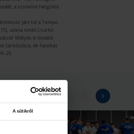
zeállt, a szünetre hétgólos
háromszor járt túl a Tempo
–15), utána ismét Csurkó
Császár Mátyás is tovább
ebb zárkózásra, de Fazekas
39–25.
Megnézem az összeset
A sütikről