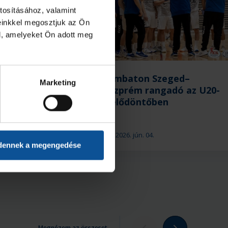
tosításához, valamint
einkkel megosztjuk az Ön
l, amelyeket Ön adott meg
mben maradt
Szombaton Szeged–
Marketing
apatunk a
Veszprém rangadó az U20-
rt
as elődöntőben
2026. jún. 04.
U20
dennek a megengedése
Megnézem az összeset