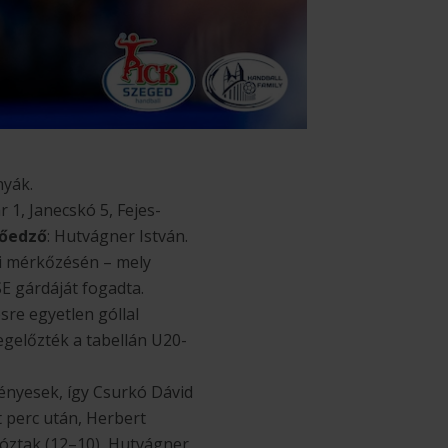
yák.
r 1, Janecskó 5, Fejes-
őedző
: Hutvágner István.
i mérkőzésén – mely
E gárdáját fogadta.
re egyetlen góllal
egelőzték a tabellán U20-
ényesek, így Csurkó Dávid
 perc után, Herbert
kóztak (12–10), Hutvágner