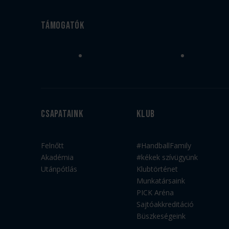
Támogatók
Csapataink
Klub
Felnőtt
#HandballFamily
Akadémia
#kékek szívügyünk
Utánpótlás
Klubtörténet
Munkatársaink
PICK Aréna
Sajtóakkreditáció
Büszkeségeink