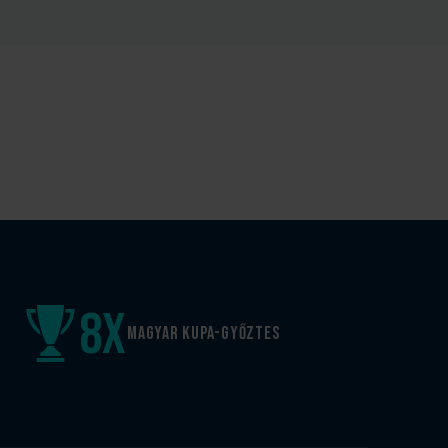
8
x
Magyar kupa-győztes