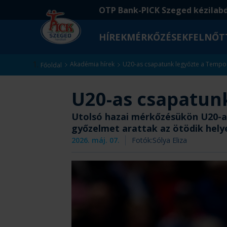
Ugrás
Ugrás
OTP Bank-PICK Szeged kézilab
a
az
fő
oldal
HÍREK
MÉRKŐZÉSEK
FELNŐT
tartalomra
aljára
Kezdőlap
Akadémia hírek
U20-as csapatunk legyőzte a Tempo 
Főoldal
U20-as csapatunk
Utolsó hazai mérkőzésükön U20-as
győzelmet arattak az ötödik hely
2026. máj. 07.
Fotók:
Sólya Eliza