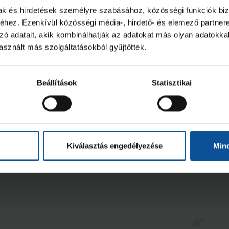
mak és hirdetések személyre szabásához, közösségi funkciók biz
hez. Ezenkívül közösségi média-, hirdető- és elemező partner
zó adatait, akik kombinálhatják az adatokat más olyan adatokka
sznált más szolgáltatásokból gyűjtöttek.
 negyedik helyet szerezte
Nagy küzdele
Beállítások
Statisztikai
eg U20-as csapatunk
alul U20-as cs
döntőbe jutásé
2026. jún. 07.
2026. jún. 06.
0
U20
Kiválasztás engedélyezése
Min