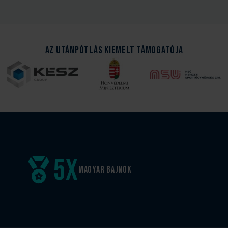
Az Utánpótlás kiemelt támogatója
5
x
Magyar
bajnok