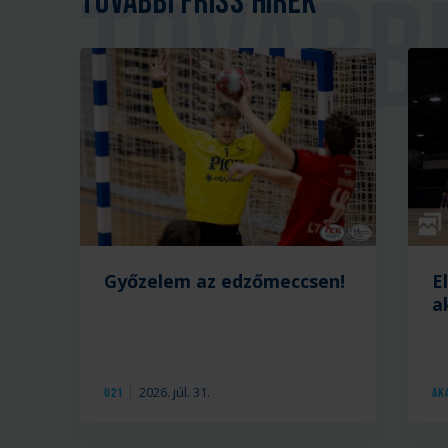
További friss hírek
Galé
Győzelem az edzőmeccsen!
E
a
2026. júl. 31.
U21
Ak