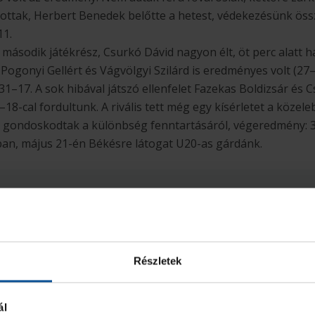
atottak, Herbert Benedek belőtte a hetest, védekezésünk öss
11.
a második játékrész, Csurkó Dávid nagyon élt, öt perc alatt 
Pogonyi Gellért és Vágvölgyi Szilárd is eredményes volt (27
31–17. A sok hibával játszó ellenfelet Fazekas Boldizsár és 
–18-cal fordultunk. A rivális tett még egy kísérletet a közel
ex gondoskodtak a különbség fenntartásáról, végeredmény: 
ban, május 21-én Békésre látogat U20-as gárdánk.
Részletek
ál