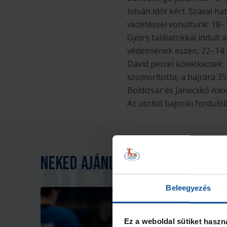
István időt kért. Szavai h
vezetéssel vonultunk: 18–
Gyors találatokkal indult 
védelmének eszén, 22–14. 
Dávid percei következtek: 
szomorította, a hajrára 35
Boldizsár és Janecskó Al
Az utolsó bajnoki forduló
Neked ajánljuk
Beleegyezés
Ez a weboldal sütiket haszn