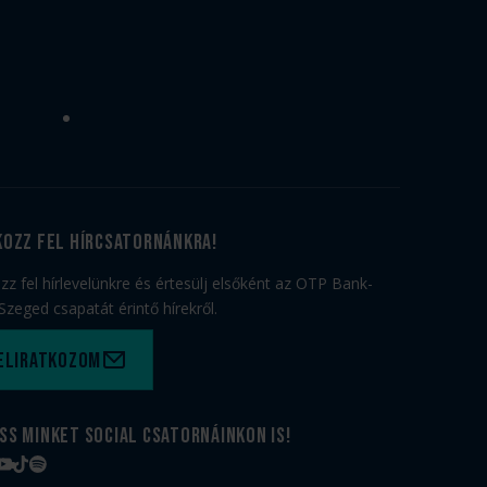
kozz fel hírcsatornánkra!
ozz fel hírlevelünkre és értesülj elsőként az OTP Bank-
Szeged csapatát érintő hírekről.
eliratkozom
ss minket social csatornáinkon is!
book
tagram
YouTube
TikTok
Spotify