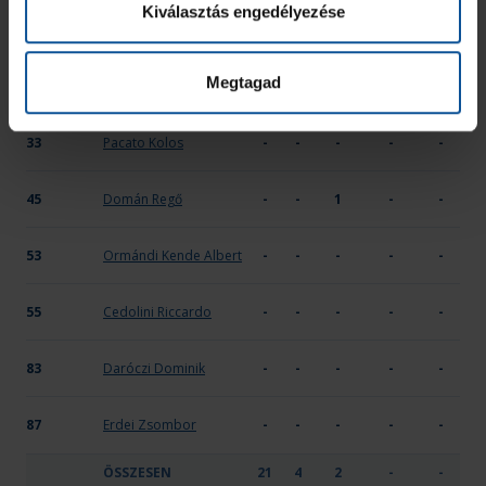
Kiválasztás engedélyezése
31
Vadkerti Regő
2
-
-
-
-
Megtagad
32
Bihari Kristóf
4
-
-
-
-
33
Pacato Kolos
-
-
-
-
-
45
Domán Regő
-
-
1
-
-
53
Ormándi Kende Albert
-
-
-
-
-
55
Cedolini Riccardo
-
-
-
-
-
83
Daróczi Dominik
-
-
-
-
-
87
Erdei Zsombor
-
-
-
-
-
ÖSSZESEN
21
4
2
-
-