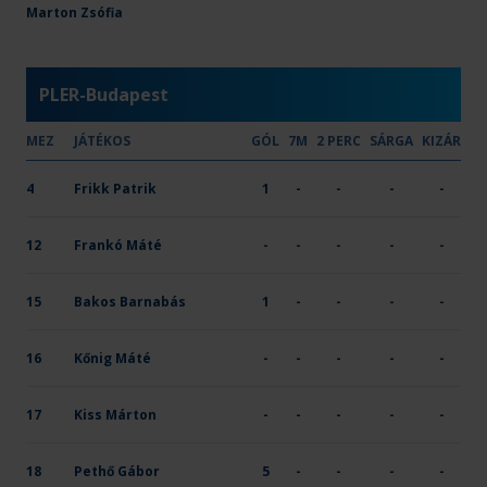
OTP Bank-PICK Szeged
Marton Zsófia
21
11
-
-
-
X
PLER-Budapest
MEZ
JÁTÉKOS
GÓL
7M
2 PERC
SÁRGA
KIZÁR
4
Frikk Patrik
1
-
-
-
-
12
Frankó Máté
-
-
-
-
-
15
Bakos Barnabás
1
-
-
-
-
16
Kőnig Máté
-
-
-
-
-
17
Kiss Márton
-
-
-
-
-
18
Pethő Gábor
5
-
-
-
-