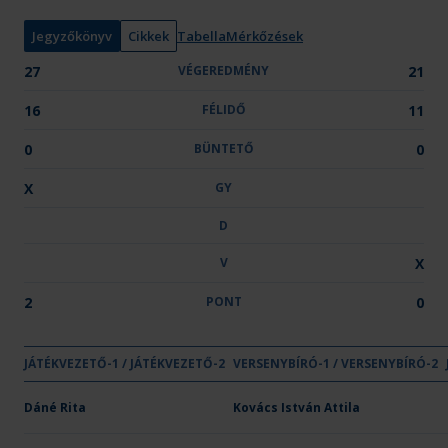
n
y
Jegyzőkönyv
Cikkek
Tabella
Mérkőzések
:
27
VÉGEREDMÉNY
21
16
FÉLIDŐ
11
0
BÜNTETŐ
0
X
GY
D
V
X
2
PONT
0
GYŐZELE
DÖNT
VE
JÁTÉKVEZETŐ-1 / JÁTÉKVEZETŐ-2
VÉGEREDMÉNY
VERSENYBÍRÓ-1 / VERSENYBÍRÓ-2
FÉLIDŐ
BÜNTETŐ
GY
D
V
Csapat neve
PLER-Budapest
Dáné Rita
27
Kovács István Attila
16
-
X
-
-