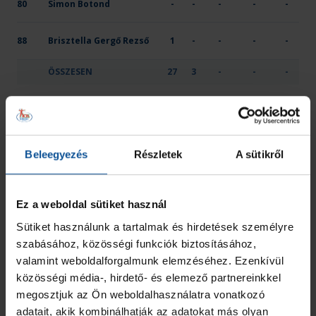
80
Simon Botond
-
-
-
-
-
88
Brisztella Gergő Rezső
1
-
-
-
-
ÖSSZESEN
27
3
-
-
-
JEL
HIVATALOS SZEMÉLY NEVE
2 PERC
SÁRGA
KIZÁR
MINŐSÍTÉSE
PLER-Budapest
Kovács Mihály
-
-
-
Edző
Beleegyezés
Részletek
A sütikről
Kránitz Zoltán
-
-
-
Kapusedző
Ez a weboldal sütiket használ
Laurencz Szabolcs
-
-
-
Vezetőedző
Sütiket használunk a tartalmak és hirdetések személyre
szabásához, közösségi funkciók biztosításához,
ÖSSZESEN
0
0
0
valamint weboldalforgalmunk elemzéséhez. Ezenkívül
közösségi média-, hirdető- és elemező partnereinkkel
megosztjuk az Ön weboldalhasználatra vonatkozó
OTP Bank-Pick Szeged
adatait, akik kombinálhatják az adatokat más olyan