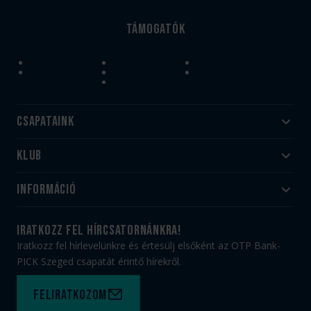
Támogatók
Csapataink
Klub
Felnőtt
Akadémia
Utánpótlás
Információ
#HandballFamily
#kékek szívügyünk
Klubtörténet
Jegy- és bérletvásárlás
iratkozz fel hírcsatornánkra!
Munkatársaink
Webshop
Iratkozz fel hírlevelünkre és értesülj elsőként az OTP Bank-
PICK Aréna
Impresszum
PICK Szeged csapatát érintő hírekről.
Sajtóakkreditáció
TAO
Büszkeségeink
Adatvédelem
Feliratkozom
Felhasználási feltételek