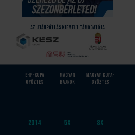
Az Utánpótlás kiemelt támogatója
EHF-Kupa
Magyar
Magyar kupa-
győztes
bajnok
győztes
2014
5
x
8
x