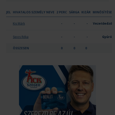
JEL
HIVATALOS SZEMÉLY NEVE
2 PERC
SÁRGA
KIZÁR
MINŐSÍTÉSE
PLER-Budapest
Kis Márk
-
-
-
Vezetőedző
Sipos Réka
-
-
-
Gyúró
ÖSSZESEN
0
0
0