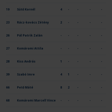
19
Sütő Kornél
4
-
-
-
-
23
Rácz-kovács Zétény
2
-
-
-
-
26
Pál Patrik Zalán
-
-
-
-
-
27
Komáromi Attila
-
-
-
-
-
28
Kiss András
1
-
-
-
-
39
Szabó Imre
4
1
-
-
-
66
Pető Máté
8
2
-
-
-
68
Komáromi Marcell Vince
-
-
-
-
-