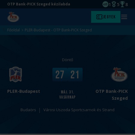
1
5
8
OTP Bank-PICK Szeged kézilabda
EHF kupagyőze
Magyar Baj
Magyar
Ugrás
Ugrás
Jegyek
Kezdőlap
Menü
a
az
megny
fő
oldal
Főoldal
PLER-Budapest - OTP Bank-PICK Szeged
tartalomra
aljára
Döntő
v
V
27
21
s
é
.
g
e
PLER-Budapest
OTP Bank-PICK
máj. 31.
vasárnap
r
Szeged
e
Budaörs
Városi Uszoda Sportcsarnok és Strand
d
m
é