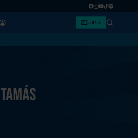
Facebook
Instagram
YouTube
TikTok
Spotify
BELÉPÉS
Jegyek
Keresés
 Tamás