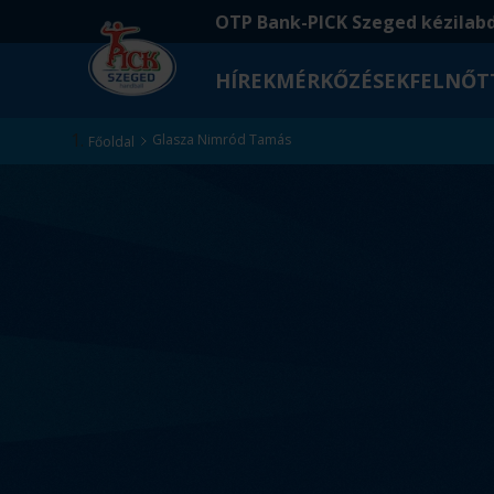
Ugrás
Ugrás
OTP Bank-PICK Szeged kézilab
a
az
fő
oldal
HÍREK
MÉRKŐZÉSEK
FELNŐT
tartalomra
aljára
Kezdőlap
Glasza Nimród Tamás
Főoldal