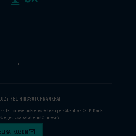
kozz fel hírcsatornánkra!
ozz fel hírlevelünkre és értesülj elsőként az OTP Bank-
Szeged csapatát érintő hírekről.
eliratkozom