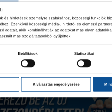
ál
mak és hirdetések személyre szabásához, közösségi funkciók biz
hez. Ezenkívül közösségi média-, hirdető- és elemező partner
zó adatait, akik kombinálhatják az adatokat más olyan adatokka
sznált más szolgáltatásokból gyűjtöttek.
Beállítások
Statisztikai
Kiválasztás engedélyezése
Min