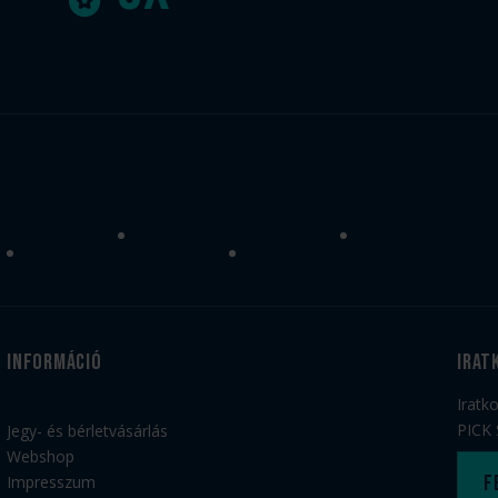
Információ
irat
Iratk
PICK 
Jegy- és bérletvásárlás
Webshop
F
Impresszum