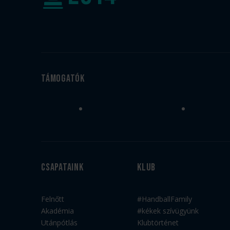
Támogatók
Csapataink
Klub
Felnőtt
#HandballFamily
Akadémia
#kékek szívügyünk
Utánpótlás
Klubtörténet