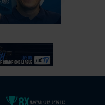
8
x
Magyar kupa-győztes