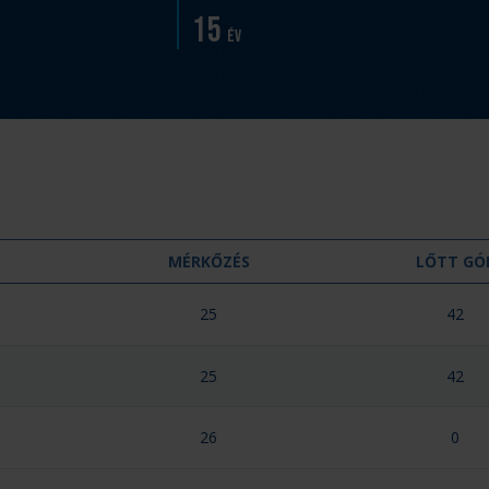
15
év
MÉRKŐZÉS
LŐTT GÓ
25
42
25
42
26
0