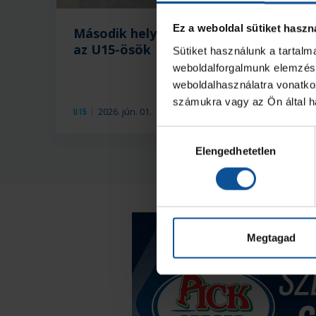
Ez a weboldal sütiket haszn
Második helyen végeztek
az U15-ösök
Sütiket használunk a tartal
weboldalforgalmunk elemzésé
weboldalhasználatra vonatko
számukra vagy az Ön által ha
2026. jún. 01.
U15
Hozzájárulás
Elengedhetetlen
kiválasztása
Megtagad