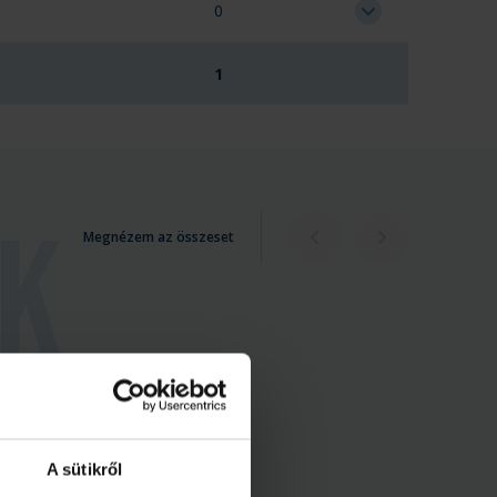
0
1
Megnézem az összeset
A sütikről