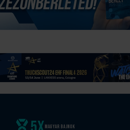
5
x
Magyar
bajnok