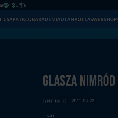
da
1
5
8
EHF kupagyőzelem 2014
Magyar Bajnoki cím
Magyar-Kupa győzelem
T CSAPAT
KLUB
AKADÉMIA
UTÁNPÓTLÁS
WEBSHOP
Glasza Nimród
2011. 04. 28.
SZÜLETÉSI IDŐ
:
Kora