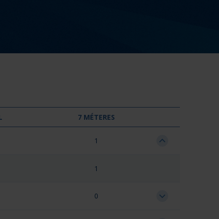
L
7 MÉTERES
1
1
0