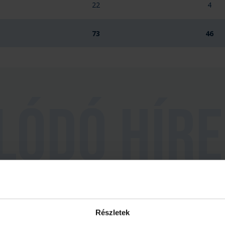
22
4
73
46
Részletek