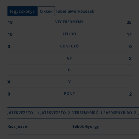
n
y
Jegyzőkönyv
Cikkek
Tabella
Mérkőzések
:
19
VÉGEREDMÉNY
25
10
FÉLIDŐ
14
0
BÜNTETŐ
0
GY
X
D
X
V
0
PONT
2
GYŐZE
DÖ
JÁTÉKVEZETŐ-1 / JÁTÉKVEZETŐ-2
VÉGEREDMÉNY
VERSENYBÍRÓ-1 / VERSENYBÍRÓ-2
FÉLIDŐ
BÜNTETŐ
GY
D
Csapat neve
Kecskeméti Junior SN KFT
Kiss József
19
Sebők György
10
-
-
-