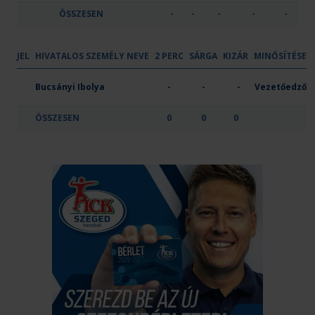
ÖSSZESEN
-
-
-
-
-
JEL
HIVATALOS SZEMÉLY NEVE
2 PERC
SÁRGA
KIZÁR
MINŐSÍTÉSE
Kecskeméti Junior Sport Nonprofit Kft.
Bucsányi Ibolya
-
-
-
Vezetőedző
ÖSSZESEN
0
0
0