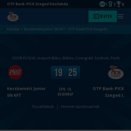
1
5
8
OTP Bank-PICK Szeged kézilabda
EHF kupagyőze
Magyar Baj
Magyar
Ugrás
Ugrás
Jegyek
Kezdőlap
Menü
a
az
megny
fő
oldal
Főoldal
Kecskeméti Junior SN KFT - OTP Bank-PICK Szeged I.
tartalomra
aljára
OGYB FU12 III. csoport (Bács, Békés, Csongrád, Szolnok, Pest)
v
V
19
25
s
é
.
g
e
Kecskeméti Junior
OTP Bank-PICK
ápr. 19.
vasárnap
r
SN KFT
Szeged I.
e
Tiszaföldvár
Homoki Sportcsarnok
d
m
é