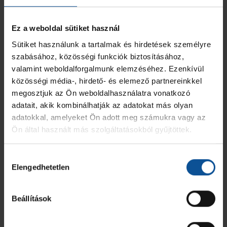
ÖSSZESEN
0
0
0
Ez a weboldal sütiket használ
Sütiket használunk a tartalmak és hirdetések személyre
OTP Bank-Pick Szeged I
szabásához, közösségi funkciók biztosításához,
valamint weboldalforgalmunk elemzéséhez. Ezenkívül
MEZ
JÁTÉKOS
GÓL
7M
2 PERC
SÁRGA
KIZÁR
közösségi média-, hirdető- és elemező partnereinkkel
megosztjuk az Ön weboldalhasználatra vonatkozó
14
Annus Áchim Dávid
-
-
-
-
-
adatait, akik kombinálhatják az adatokat más olyan
adatokkal, amelyeket Ön adott meg számukra vagy az
19
Fekete Patrik
-
-
-
-
-
Ön által használt más szolgáltatásokból gyűjtöttek.
28
Szabó Vilmos Pál
-
-
-
-
-
Hozzájárulás
Elengedhetetlen
kiválasztása
29
Major Soma
-
-
-
-
-
Beállítások
31
Nagy Ádám
-
-
-
-
-