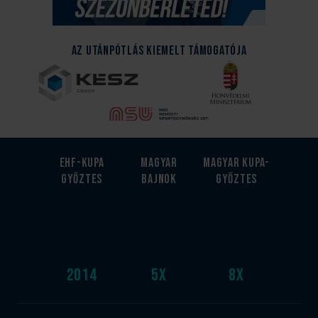
Az Utánpótlás kiemelt támogatója
EHF-Kupa
Magyar
Magyar kupa-
győztes
bajnok
győztes
2014
5
x
8
x