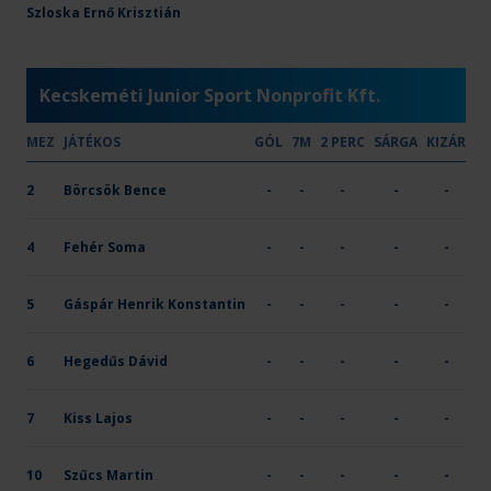
OTP Bank-PICK Szeged I.
Szloska Ernő Krisztián
25
14
-
X
-
Kecskeméti Junior Sport Nonprofit Kft.
MEZ
JÁTÉKOS
GÓL
7M
2 PERC
SÁRGA
KIZÁR
2
Börcsök Bence
-
-
-
-
-
4
Fehér Soma
-
-
-
-
-
5
Gáspár Henrik Konstantin
-
-
-
-
-
6
Hegedűs Dávid
-
-
-
-
-
7
Kiss Lajos
-
-
-
-
-
10
Szűcs Martin
-
-
-
-
-