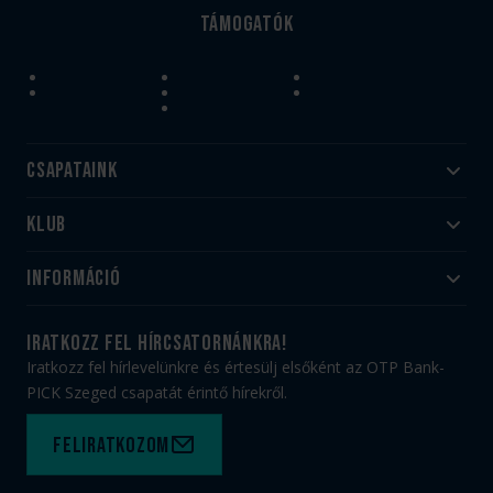
Támogatók
Csapataink
Klub
Felnőtt
Akadémia
Utánpótlás
Információ
#HandballFamily
#kékek szívügyünk
Klubtörténet
Jegy- és bérletvásárlás
iratkozz fel hírcsatornánkra!
Munkatársaink
Webshop
Iratkozz fel hírlevelünkre és értesülj elsőként az OTP Bank-
PICK Aréna
Impresszum
PICK Szeged csapatát érintő hírekről.
Sajtóakkreditáció
TAO
Büszkeségeink
Adatvédelem
Feliratkozom
Felhasználási feltételek
Kapcsolat