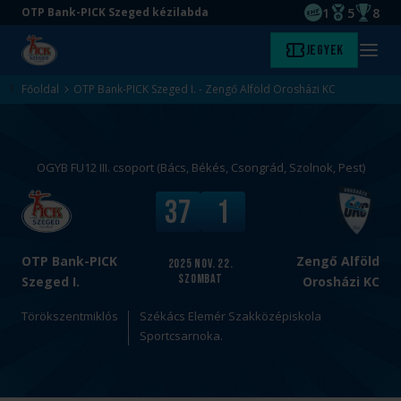
1
5
8
OTP Bank-PICK Szeged kézilabda
EHF kupagyőze
Magyar Baj
Magyar
Ugrás
Ugrás
Jegyek
Kezdőlap
Menü
a
az
megny
fő
oldal
Főoldal
OTP Bank-PICK Szeged I. - Zengő Alföld Orosházi KC
tartalomra
aljára
OGYB FU12 III. csoport (Bács, Békés, Csongrád, Szolnok, Pest)
v
V
37
1
s
é
.
g
e
OTP Bank-PICK
Zengő Alföld
2025
nov. 22.
szombat
r
Szeged I.
Orosházi KC
e
Törökszentmiklós
Székács Elemér Szakközépiskola
d
Sportcsarnoka.
m
é