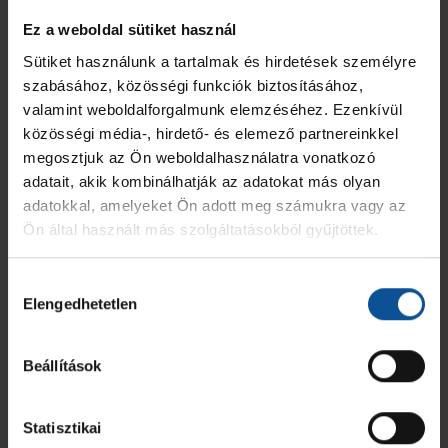
Ez a weboldal sütiket használ
JEL
HIVATALOS SZEMÉLY NEVE
2 PERC
SÁRGA
KIZÁR
MINŐSÍTÉSE
Sütiket használunk a tartalmak és hirdetések személyre
szabásához, közösségi funkciók biztosításához,
OTP Bank-Pick Szeged I
Bucsányi Ibolya
-
-
-
Vezetőedző
valamint weboldalforgalmunk elemzéséhez. Ezenkívül
közösségi média-, hirdető- és elemező partnereinkkel
ÖSSZESEN
0
0
0
megosztjuk az Ön weboldalhasználatra vonatkozó
adatait, akik kombinálhatják az adatokat más olyan
adatokkal, amelyeket Ön adott meg számukra vagy az
Zengő Alföld Orosházi Kézilabda Club Egyesület
Ön által használt más szolgáltatásokból gyűjtöttek.
MEZ
JÁTÉKOS
GÓL
7M
2 PERC
SÁRGA
KIZÁR
Hozzájárulás
13
Szűrszabó Nándor
-
-
-
-
-
Elengedhetetlen
kiválasztása
16
Dancsó Denisz Róbert
-
-
-
-
-
Beállítások
21
Kvak Boldizsár
-
-
-
-
-
Statisztikai