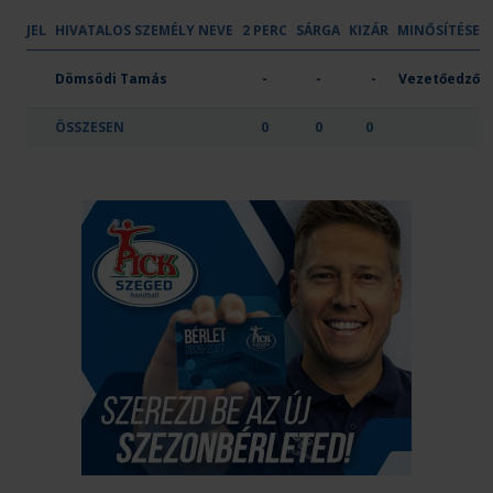
JEL
HIVATALOS SZEMÉLY NEVE
2 PERC
SÁRGA
KIZÁR
MINŐSÍTÉSE
OTP Bank-Pick Szeged I
Dömsödi Tamás
-
-
-
Vezetőedző
ÖSSZESEN
0
0
0