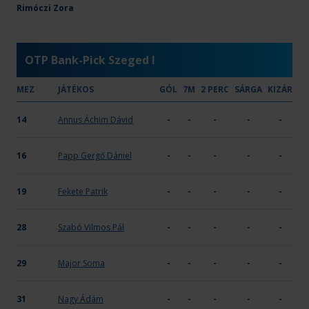
Zengő Alföld Orosházi KC
Rimóczi Zora
1
-
-
-
-
OTP Bank-Pick Szeged I
MEZ
JÁTÉKOS
GÓL
7M
2 PERC
SÁRGA
KIZÁR
14
Annus Áchim Dávid
-
-
-
-
-
16
Papp Gergő Dániel
-
-
-
-
-
19
Fekete Patrik
-
-
-
-
-
28
Szabó Vilmos Pál
-
-
-
-
-
29
Major Soma
-
-
-
-
-
31
Nagy Ádám
-
-
-
-
-