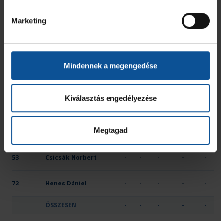
33
Kulik Bálint
-
-
-
-
-
Marketing
38
Homoki Dominik Márk
-
-
-
-
-
40
Aranyodi Attila
-
-
-
-
-
Mindennek a megengedése
41
Krausz Gábor
-
-
-
-
-
Kiválasztás engedélyezése
45
Zsoldi Péter Gellért
-
-
-
-
-
Megtagad
48
Hovanyecz Zsolt
-
-
-
-
-
53
Csicsák Norbert
-
-
-
-
-
72
Henes Dániel
-
-
-
-
-
ÖSSZESEN
-
-
-
-
-