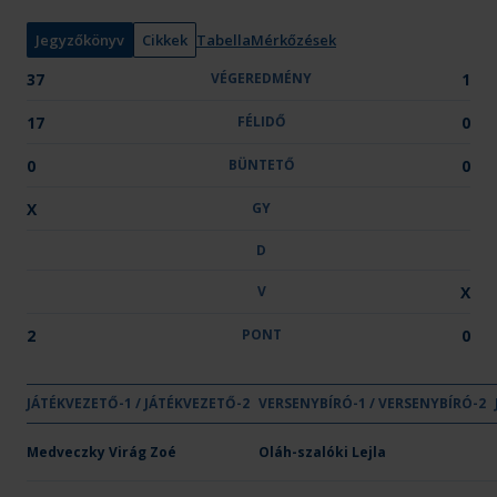
n
y
Jegyzőkönyv
Cikkek
Tabella
Mérkőzések
:
37
VÉGEREDMÉNY
1
17
FÉLIDŐ
0
0
BÜNTETŐ
0
X
GY
D
V
X
2
PONT
0
GYŐZE
DÖ
JÁTÉKVEZETŐ-1 / JÁTÉKVEZETŐ-2
VÉGEREDMÉNY
VERSENYBÍRÓ-1 / VERSENYBÍRÓ-2
FÉLIDŐ
BÜNTETŐ
GY
D
Csapat neve
OTP Bank-PICK Szeged I.
Medveczky Virág Zoé
37
Oláh-szalóki Lejla
17
-
X
-