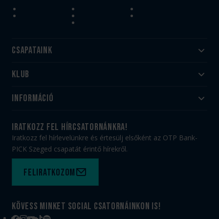
Csapataink
Klub
Felnőtt
Akadémia
Utánpótlás
Információ
#HandballFamily
#kékek szívügyünk
Klubtörténet
Jegy- és bérletvásárlás
iratkozz fel hírcsatornánkra!
Munkatársaink
Webshop
Iratkozz fel hírlevelünkre és értesülj elsőként az OTP Bank-
PICK Aréna
Impresszum
PICK Szeged csapatát érintő hírekről.
Sajtóakkreditáció
TAO
Büszkeségeink
Adatvédelem
Feliratkozom
Felhasználási feltételek
Kapcsolat
Kövess minket social csatornáinkon is!