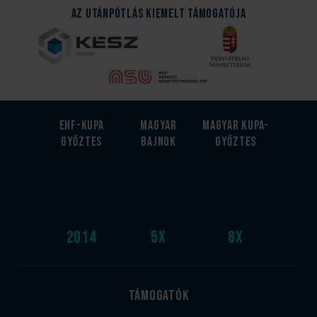
Az Utánpótlás kiemelt támogatója
EHF-Kupa
Magyar
Magyar kupa-
győztes
bajnok
győztes
2014
5
x
8
x
Támogatók