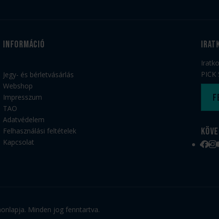
Információ
irat
Iratk
PICK 
Jegy- és bérletvásárlás
Webshop
F
Impresszum
TAO
Adatvédelem
Köve
Felhasználási feltételek
Kapcsolat
Face
Ins
nlapja. Minden jog fenntartva.