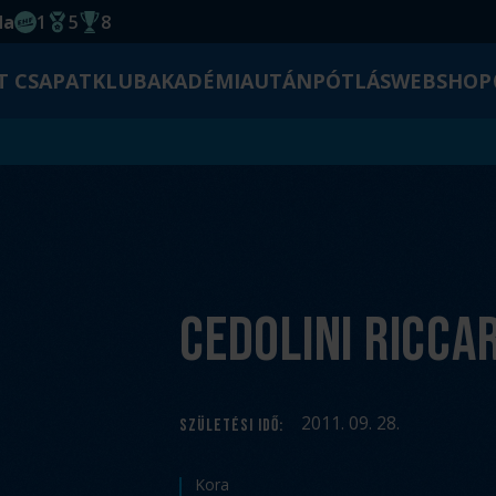
da
1
5
8
EHF kupagyőzelem 2014
Magyar Bajnoki cím
Magyar-Kupa győzelem
T CSAPAT
KLUB
AKADÉMIA
UTÁNPÓTLÁS
WEBSHOP
Cedolini Ricca
2011. 09. 28.
SZÜLETÉSI IDŐ
:
Kora