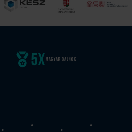
5
x
Magyar
bajnok