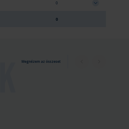
0
0
Megnézem az összeset