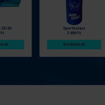
ó 25/26
Sportkulacs
 Ft
2 490 Ft
rolom
Megvásárolom