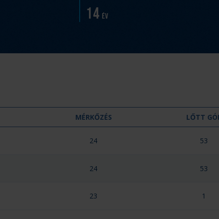
14
év
MÉRKŐZÉS
LŐTT GÓ
24
53
24
53
23
1