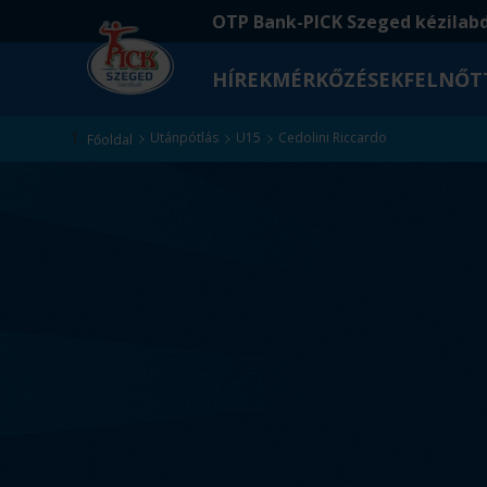
Ugrás
Ugrás
OTP Bank-PICK Szeged kézilab
a
az
fő
oldal
HÍREK
MÉRKŐZÉSEK
FELNŐT
tartalomra
aljára
Kezdőlap
Utánpótlás
U15
Cedolini Riccardo
Főoldal