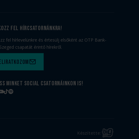
kozz fel hírcsatornánkra!
ozz fel hírlevelünkre és értesülj elsőként az OTP Bank-
Szeged csapatát érintő hírekről.
eliratkozom
ss minket social csatornáinkon is!
book
tagram
YouTube
TikTok
Spotify
BIG
Készítette:
FISH