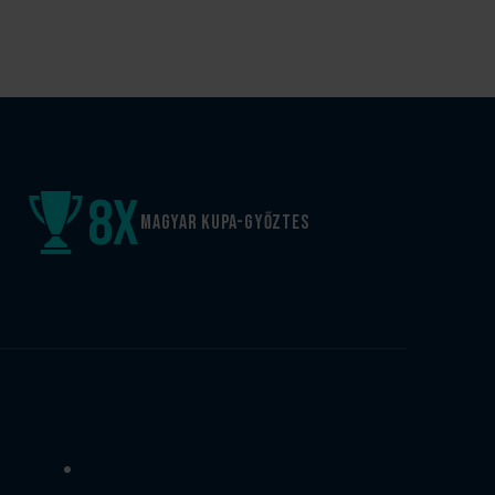
8
x
Magyar kupa-győztes