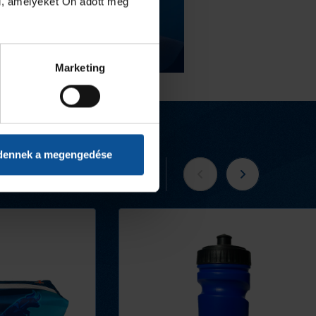
l, amelyeket Ön adott meg
Marketing
dennek a megengedése
Tovább a webshopra