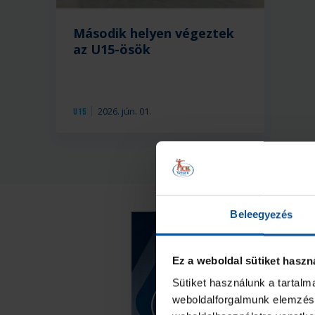
Második helyen végeztek
az U15-ösök
2026. jún. 01.
U15
Beleegyezés
Ez a weboldal sütiket haszn
Sütiket használunk a tartal
weboldalforgalmunk elemzésé