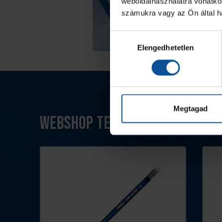
weboldalhasználatra vonatko
számukra vagy az Ön által ha
Hozzájárulás
Elengedhetetlen
kiválasztása
Megtagad
Webshop termékek