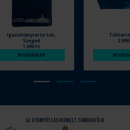
Igazolványtartó tok,
Tolltart
Szeged
2 990
1 090 Ft
Megvásárolom
Megvásá
Az Utánpótlás kiemelt támogatója