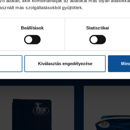
zó adatait, akik kombinálhatják az adatokat más olyan adatokka
sznált más szolgáltatásokból gyűjtöttek.
Beállítások
Statisztikai
Kiválasztás engedélyezése
Min