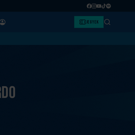
Facebook
Instagram
YouTube
TikTok
Spotify
BELÉPÉS
Jegyek
Keresés
rdo