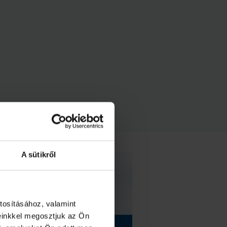
A sütikről
tosításához, valamint
einkkel megosztjuk az Ön