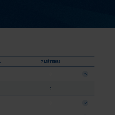
L
7 MÉTERES
0
0
0