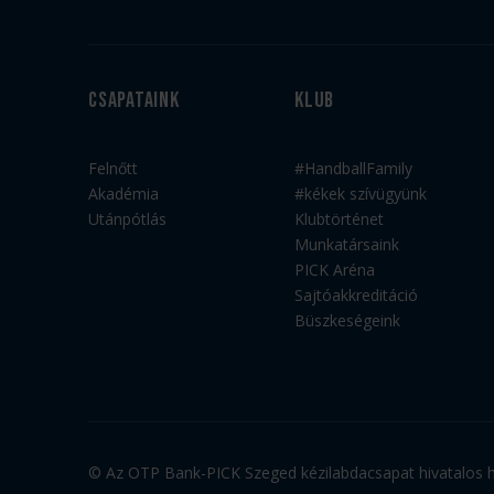
Csapataink
Klub
Felnőtt
#HandballFamily
Akadémia
#kékek szívügyünk
Utánpótlás
Klubtörténet
Munkatársaink
PICK Aréna
Sajtóakkreditáció
Büszkeségeink
© Az OTP Bank-PICK Szeged kézilabdacsapat hivatalos ho