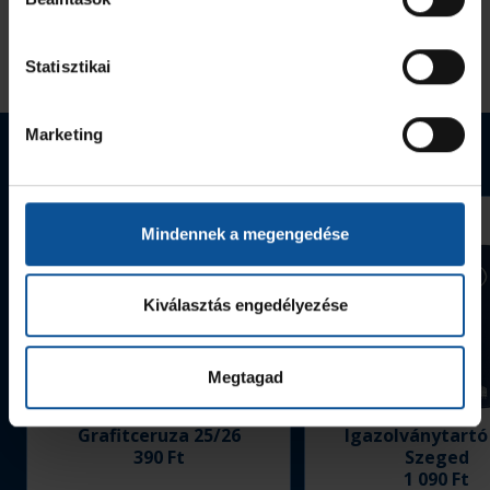
Statisztikai
Marketing
Webshop termékek
Mindennek a megengedése
Kiválasztás engedélyezése
Megtagad
Grafitceruza 25/26
Igazolványtartó
390 Ft
Szeged
1 090 Ft