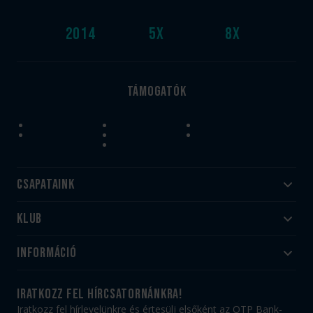
2014
5
x
8
x
Támogatók
Csapataink
Klub
Felnőtt
Akadémia
Utánpótlás
Információ
#HandballFamily
#kékek szívügyünk
Klubtörténet
Jegy- és bérletvásárlás
iratkozz fel hírcsatornánkra!
Munkatársaink
Webshop
Iratkozz fel hírlevelünkre és értesülj elsőként az OTP Bank-