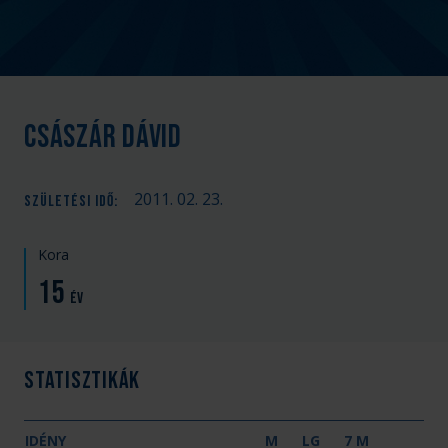
Császár Dávid
2011. 02. 23.
SZÜLETÉSI IDŐ
:
Kora
15
év
Statisztikák
IDÉNY
M
LG
7 M