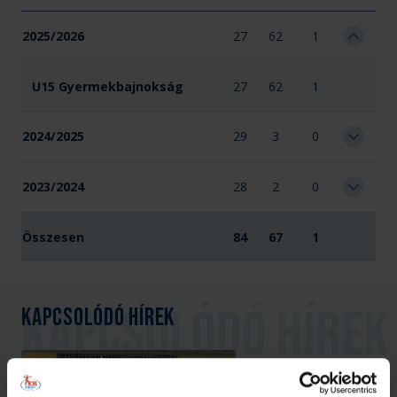
2025/2026
27
62
1
U15 Gyermekbajnokság
27
62
1
2024/2025
29
3
0
2023/2024
28
2
0
Összesen
84
67
1
Kapcsolódó hírek