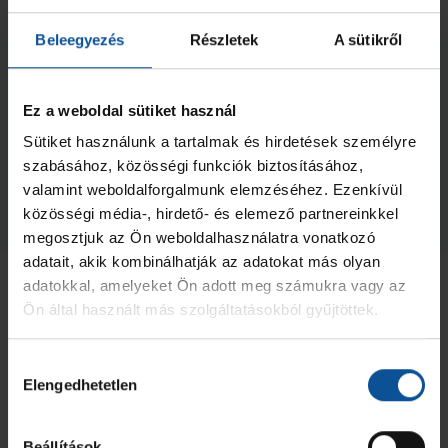
Beleegyezés
Részletek
A sütikről
Ez a weboldal sütiket használ
Második helyen végeztek az
U15-ösök
Sütiket használunk a tartalmak és hirdetések személyre
szabásához, közösségi funkciók biztosításához,
2026. jún. 01.
U15
valamint weboldalforgalmunk elemzéséhez. Ezenkívül
közösségi média-, hirdető- és elemező partnereinkkel
Megnézem az összeset
megosztjuk az Ön weboldalhasználatra vonatkozó
adatait, akik kombinálhatják az adatokat más olyan
adatokkal, amelyeket Ön adott meg számukra vagy az
Ön által használt más szolgáltatásokból gyűjtöttek.
Hozzájárulás
Elengedhetetlen
kiválasztása
Beállítások