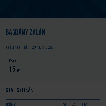
Bagdány Zalán
2011. 01. 28.
SZÜLETÉSI IDŐ
:
Kora
15
év
Statisztikák
IDÉNY
M
LG
7 M