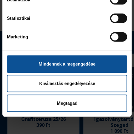
Statisztikai
Marketing
Webshop termékek
Mindennek a megengedése
Kiválasztás engedélyezése
Megtagad
Grafitceruza 25/26
Igazolványtartó
390 Ft
Szeged
1 090 Ft