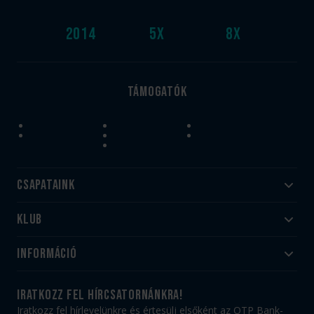
2014
5
x
8
x
Támogatók
Csapataink
Klub
Felnőtt
Akadémia
Utánpótlás
Információ
#HandballFamily
#kékek szívügyünk
Klubtörténet
Jegy- és bérletvásárlás
iratkozz fel hírcsatornánkra!
Munkatársaink
Webshop
Iratkozz fel hírlevelünkre és értesülj elsőként az OTP Bank-