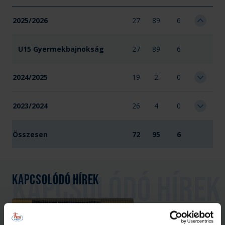
2025/2026
27
89
6
U15 Gyermekbajnokság
27
89
6
2024/2025
19
2
0
2023/2024
26
4
0
Összesen
72
95
6
Kapcsolódó hírek