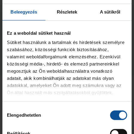
Beleegyezés
Részletek
A sütikről
Ez a weboldal sütiket használ
Második helyen végeztek az
U15-ösök
Sütiket használunk a tartalmak és hirdetések személyre
szabásához, közösségi funkciók biztosításához,
2026. jún. 01.
U15
valamint weboldalforgalmunk elemzéséhez. Ezenkívül
közösségi média-, hirdető- és elemező partnereinkkel
Megnézem az összeset
megosztjuk az Ön weboldalhasználatra vonatkozó
adatait, akik kombinálhatják az adatokat más olyan
adatokkal, amelyeket Ön adott meg számukra vagy az
Ön által használt más szolgáltatásokból gyűjtöttek.
Hozzájárulás
Elengedhetetlen
kiválasztása
Beállítások