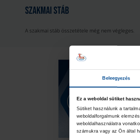
Szakmai Stáb
A szakmai stáb összetétele még nem végleges.
Beleegyezés
Ez a weboldal sütiket haszn
Sütiket használunk a tartal
weboldalforgalmunk elemzésé
weboldalhasználatra vonatko
számukra vagy az Ön által ha