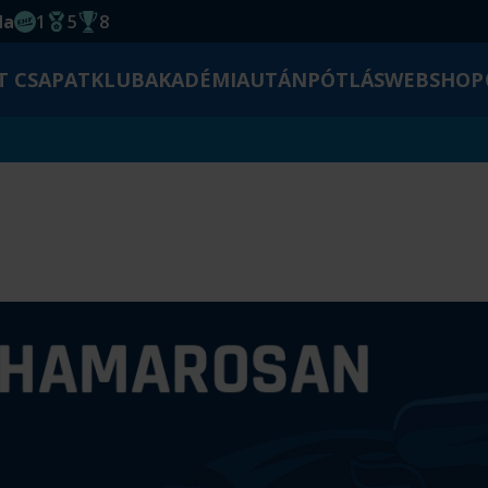
da
1
5
8
EHF kupagyőzelem 2014
Magyar Bajnoki cím
Magyar-Kupa győzelem
T CSAPAT
KLUB
AKADÉMIA
UTÁNPÓTLÁS
WEBSHOP