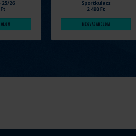
ó 25/26
Sportkulacs
 Ft
2 490 Ft
rolom
Megvásárolom