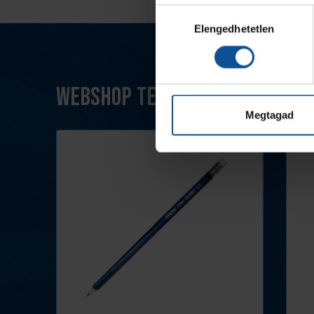
Hozzájárulás
Elengedhetetlen
kiválasztása
Webshop termékek
Megtagad