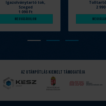
Igazolványtartó tok,
Tolltart
Szeged
2 990
1 090 Ft
Megvásárolom
Megvásá
Az Utánpótlás kiemelt támogatója