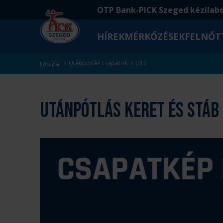
Ugrás
Ugrás
OTP Bank-PICK Szeged kézilab
a
az
fő
oldal
HÍREK
MÉRKŐZÉSEK
FELNŐT
tartalomra
aljára
Kezdőlap
Utánpótlás csapatok
U12
Főoldal
Utánpótlás keret és stáb