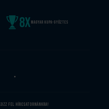
8
x
Magyar kupa-győztes
kozz fel hírcsatornánkra!