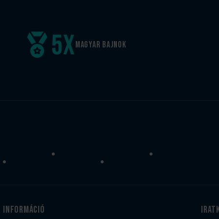
5
x
Magyar
bajnok
Információ
irat