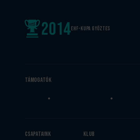
2014
EHF-Kupa győztes
Támogatók
Csapataink
Klub