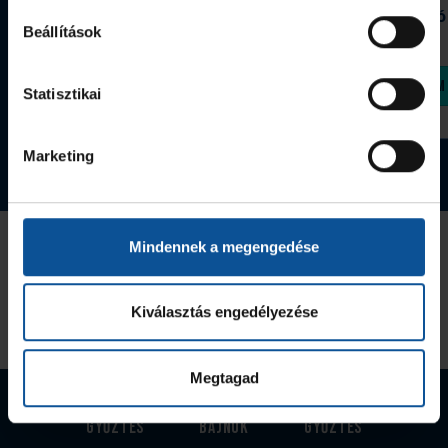
Grafitceruza 25/26
Igazolványtartó
Beállítások
390 Ft
Szeged
1 090 Ft
Megvásárolom
Megvásárolom
Statisztikai
Marketing
Tovább a webshopra
Az Utánpótlás kiemelt támogatója
Mindennek a megengedése
Kiválasztás engedélyezése
Megtagad
EHF-Kupa
Magyar
Magyar kupa-
győztes
bajnok
győztes