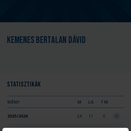
Kemenes Bertalan Dávid
Statisztikák
IDÉNY
M
LG
7 M
2025/2026
24
11
0