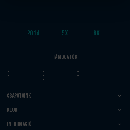
2014
5
x
8
x
Támogatók
Csapataink
Klub
Felnőtt
Akadémia
Utánpótlás
Információ
#HandballFamily