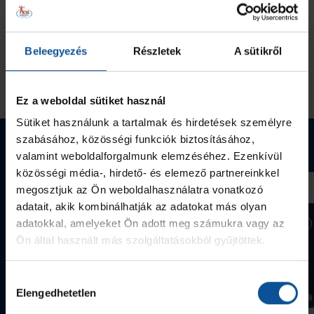
Gyermekbajnokság FU12
18
0
0
XIII. OrosCup - U12
6
11
0
Beleegyezés
Részletek
A sütikről
Összesen
24
11
0
Ez a weboldal sütiket használ
Sütiket használunk a tartalmak és hirdetések személyre
szabásához, közösségi funkciók biztosításához,
Webshop termékek
valamint weboldalforgalmunk elemzéséhez. Ezenkívül
közösségi média-, hirdető- és elemező partnereinkkel
megosztjuk az Ön weboldalhasználatra vonatkozó
adatait, akik kombinálhatják az adatokat más olyan
adatokkal, amelyeket Ön adott meg számukra vagy az
Ön által használt más szolgáltatásokból gyűjtöttek.
Hozzájárulás
Elengedhetetlen
kiválasztása