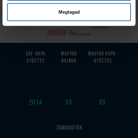
Az Utánpótlás kiemelt támogatója
Megtagad
EHF-Kupa
Magyar
Magyar kupa-
győztes
bajnok
győztes
2014
5
x
8
x
Támogatók