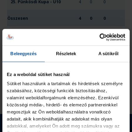
25. Pünkösdi Kupa - U10
4
0
0
Összesen
4
0
0
Beleegyezés
Részletek
A sütikről
Ez a weboldal sütiket használ
Sütiket használunk a tartalmak és hirdetések személyre
szabásához, közösségi funkciók biztosításához,
valamint weboldalforgalmunk elemzéséhez. Ezenkívül
közösségi média-, hirdető- és elemező partnereinkkel
megosztjuk az Ön weboldalhasználatra vonatkozó
adatait, akik kombinálhatják az adatokat más olyan
Webshop termékek
adatokkal, amelyeket Ön adott meg számukra vagy az