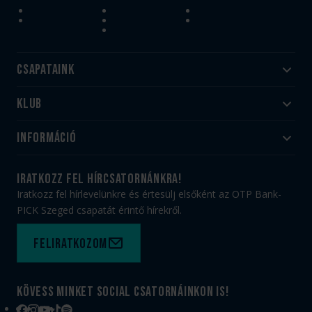
Csapataink
Klub
Felnőtt
Akadémia
Utánpótlás
Információ
#HandballFamily
#kékek szívügyünk
Klubtörténet
Jegy- és bérletvásárlás
iratkozz fel hírcsatornánkra!
Munkatársaink
Webshop
Iratkozz fel hírlevelünkre és értesülj elsőként az OTP Bank-
PICK Aréna
Impresszum
PICK Szeged csapatát érintő hírekről.
Sajtóakkreditáció
TAO
Büszkeségeink
Adatvédelem
Feliratkozom
Felhasználási feltételek
Kapcsolat
Kövess minket social csatornáinkon is!
Facebook
Instagram
YouTube
TikTok
Spotify