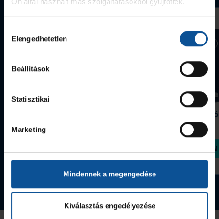
Ön által használt más szolgáltatásokból gyűjtöttek.
Hozzájárulás
Elengedhetetlen
kiválasztása
Beállítások
Statisztikai
Grafitceruza 25/26
Igazolványtartó
390 Ft
Szeged
Marketing
1 090 Ft
Megvásárolom
Megvásárolom
Mindennek a megengedése
Tovább a webshopra
Kiválasztás engedélyezése