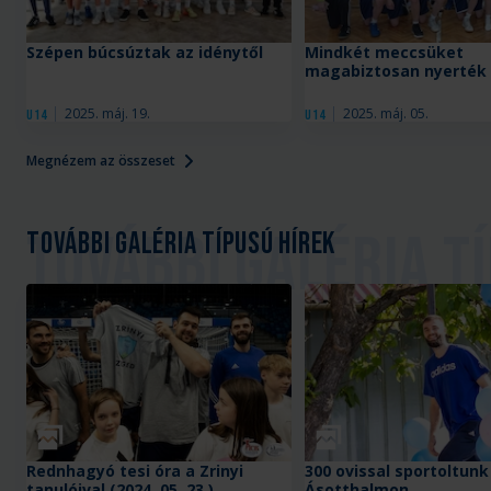
Szépen búcsúztak az idénytől
Mindkét meccsüket
magabiztosan nyerték
2025. máj. 19.
2025. máj. 05.
U14
U14
Megnézem az összeset
További galéria típusú hírek
Galéria
Galéria
Rednhagyó tesi óra a Zrinyi
300 ovissal sportoltunk
tanulóival (2024. 05. 23.)
Ásotthalmon