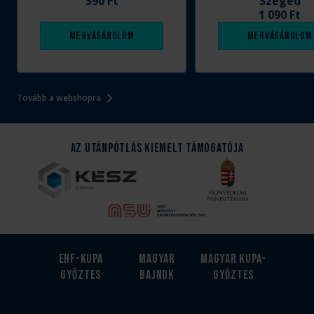
390 Ft
Szeged
1 090 Ft
Megvásárolom
Megvásárolom
Tovább a webshopra
Az Utánpótlás kiemelt támogatója
EHF-Kupa
Magyar
Magyar kupa-
győztes
bajnok
győztes