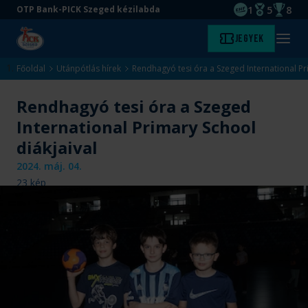
1
5
8
OTP Bank-PICK Szeged kézilabda
EHF kupagyőze
Magyar Baj
Magyar
Ugrás
Ugrás
Jegyek
Kezdőlap
Menü
a
az
megny
fő
oldal
Főoldal
Utánpótlás hírek
Rendhagyó tesi óra a Szeged International Pr
tartalomra
aljára
Rendhagyó tesi óra a Szeged
International Primary School
diákjaival
2024. máj. 04.
23
kép