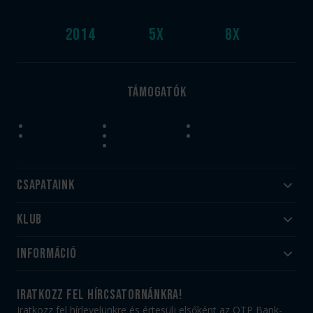
2014
5
x
8
x
Támogatók
Csapataink
Klub
Felnőtt
Akadémia
Utánpótlás
Információ
#HandballFamily
#kékek szívügyünk
Klubtörténet
Jegy- és bérletvásárlás
iratkozz fel hírcsatornánkra!
Munkatársaink
Webshop
Iratkozz fel hírlevelünkre és értesülj elsőként az OTP Bank-