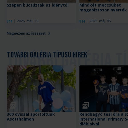
Szépen búcsúztak az idénytől
Mindkét meccsüket
magabiztosan nyerték
2025. máj. 19.
2025. máj. 05.
U14
U14
Megnézem az összeset
További galéria típusú hírek
Galéria
Galéria
300 ovissal sportoltunk
Rendhagyó tesi óra a 
Ásotthalmon
International Primary S
diákjaival