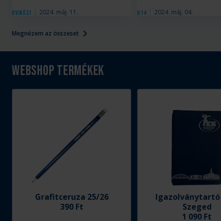
2024. máj. 11.
2024. máj. 04.
Ovikézi
U14
Megnézem az összeset
Webshop termékek
Grafitceruza 25/26
Igazolványtartó
390 Ft
Szeged
1 090 Ft