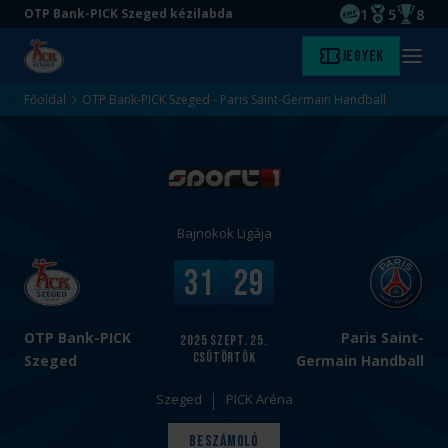
1
5
8
OTP Bank-PICK Szeged kézilabda
EHF kupagyőze
Magyar Baj
Magyar
Ugrás
Ugrás
Jegyek
Kezdőlap
Menü
a
az
megny
fő
oldal
Főoldal
OTP Bank-PICK Szeged - Paris Saint-Germain Handball
tartalomra
aljára
Bajnokok Ligája
v
V
31
29
s
é
.
g
e
OTP Bank-PICK
Paris Saint-
2025
szept. 25.
csütörtök
r
Szeged
Germain Handball
e
Szeged
PICK Aréna
d
m
Beszámoló