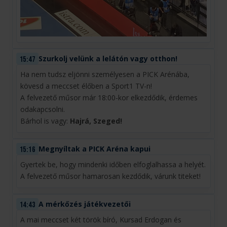
Szurkolj velünk a lelátón vagy otthon!
15:47
Ha nem tudsz eljönni személyesen a PICK Arénába,
kövesd a meccset élőben a Sport1 TV-n!
A felvezető műsor már 18:00-kor elkezdődik, érdemes
odakapcsolni.
Bárhol is vagy:
Hajrá, Szeged!
Megnyíltak a PICK Aréna kapui
15:16
Gyertek be, hogy mindenki időben elfoglalhassa a helyét.
A felvezető műsor hamarosan kezdődik, várunk titeket!
A mérkőzés játékvezetői
14:43
A mai meccset két török bíró, Kursad Erdogan és