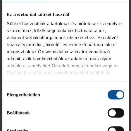
Ez a weboldal sütiket használ
Sütiket használunk a tartalmak és hirdetések személyre
Meccskeretünk
12:16
szabásához, közösségi funkciók biztosításához,
valamint weboldalforgalmunk elemzéséhez. Ezenkívül
közösségi média-, hirdető- és elemező partnereinkkel
megosztjuk az Ön weboldalhasználatra vonatkozó
adatait, akik kombinálhatják az adatokat más olyan
adatokkal, amelyeket Ön adott meg számukra vagy az
Ön által használt más szolgáltatásokból gyűjtöttek.
Hozzájárulás
Elengedhetetlen
kiválasztása
Beállítások
Statisztikai