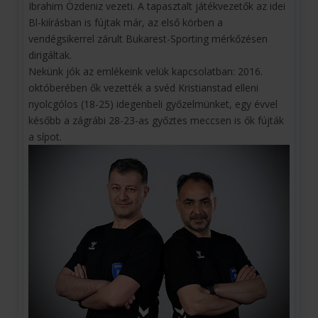
Ibrahim Özdeniz vezeti. A tapasztalt játékvezetők az idei
Bl-kiírásban is fújtak már, az első körben a
vendégsikerrel zárult Bukarest-Sporting mérkőzésen
dirigáltak.
Nekünk jók az emlékeink velük kapcsolatban: 2016.
októberében ők vezették a svéd Kristianstad elleni
nyolcgólos (18-25) idegenbeli győzelmünket, egy évvel
később a zágrábi 28-23-as győztes meccsen is ők fújták
a sípot.