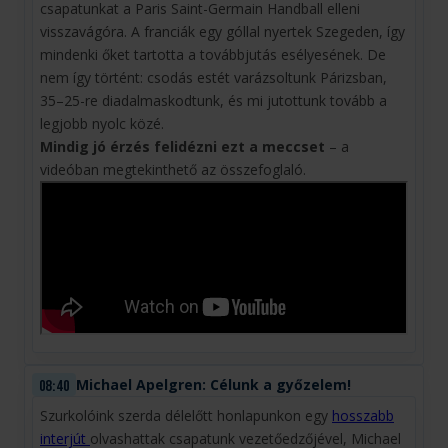
csapatunkat a Paris Saint-Germain Handball elleni
visszavágóra. A franciák egy góllal nyertek Szegeden, így
mindenki őket tartotta a továbbjutás esélyesének. De
nem így történt: csodás estét varázsoltunk Párizsban,
35–25-re diadalmaskodtunk, és mi jutottunk tovább a
legjobb nyolc közé.
Mindig jó érzés felidézni ezt a meccset
– a
videóban megtekinthető az összefoglaló.
Michael Apelgren: Célunk a győzelem!
08:40
Szurkolóink szerda délelőtt honlapunkon egy
hosszabb
interjút
olvashattak csapatunk vezetőedzőjével, Michael