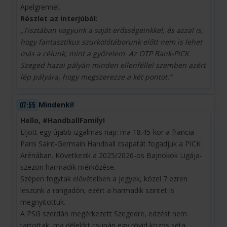
Apelgrennel.
Részlet az interjúból:
„Tisztában vagyunk a saját erősségeinkkel, és azzal is,
hogy fantasztikus szurkolótáborunk előtt nem is lehet
más a célunk, mint a győzelem. Az OTP Bank-PICK
Szeged hazai pályán minden ellenféllel szemben azért
lép pályára, hogy megszerezze a két pontot.”
Mindenki!
07:55
Hello, #HandballFamily!
Eljött egy újabb izgalmas nap: ma 18.45-kor a francia
Paris Saint-Germain Handball csapatát fogadjuk a PICK
Arénában. Következik a 2025/2026-os Bajnokok Ligája-
szezon harmadik mérkőzése.
Szépen fogytak elővételben a jegyek, közel 7 ezren
leszünk a rangadón, ezért a harmadik szintet is
megnyitottuk.
A PSG szerdán megérkezett Szegedre, edzést nem
tartottak, ma délelőtt csupán egy rövid közös séta