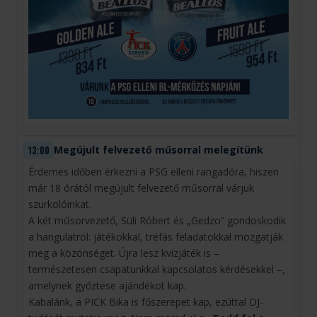
Megújult felvezető műsorral melegítünk
13:00
Érdemes időben érkezni a PSG elleni rangadóra, hiszen
már 18 órától megújult felvezető műsorral várjuk
szurkolóinkat.
A két műsorvezető, Süli Róbert és „Gedzo” gondoskodik
a hangulatról: játékokkal, tréfás feladatokkal mozgatják
meg a közönséget. Újra lesz kvízjáték is –
természetesen csapatunkkal kapcsolatos kérdésekkel –,
amelynek győztese ajándékot kap.
Kabalánk, a PICK Bika is főszerepet kap, ezúttal DJ-