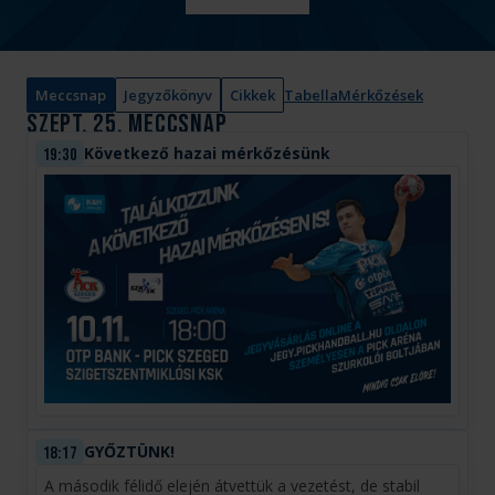
é
n
y
Meccsnap
Jegyzőkönyv
Cikkek
:
Tabella
Mérkőzések
szept. 25.
Meccsnap
Következő hazai mérkőzésünk
19:30
GYŐZTÜNK!
18:17
A második félidő elején átvettük a vezetést, de stabil