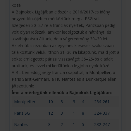
közé.
A Bajnokok Ligájában először a 2016/2017-es idény
negyeddöntőjében mérkőztünk meg a PSG-vel.
Szegeden 30–27-re a franciák nyertek, Párizsban pedig
volt olyan időszak, amikor ledolgoztuk a hátrányt, és
továbbjutásra álltunk, de a végeredmény 30–30 lett.
Az elmúlt szezonban az egyenes kieséses szakaszban
találkoztunk velük. Itthon 31–30-ra kikaptunk, majd jött a
sokat emlegetett párizsi visszavágó: 35–25-ös diadalt
arattunk, és ezzel mi kerültünk a legjobb nyolc közé.
A BL-ben eddig négy francia csapattal, a Montpellier, a
Paris Saint-Germain, a HC Nantes és a Dunkerque ellen
játszottunk:
Íme a mérlegünk ellenük a Bajnokok Ligájában:
Montpellier
10
3
3
4
254-261
Paris SG
12
3
1
8
324-337
Nantes
8
2
1
5
232-247