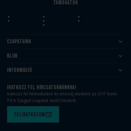
Támogatók
Csapataink
Klub
Felnőtt
Akadémia
Utánpótlás
Információ
#HandballFamily
#kékek szívügyünk
Klubtörténet
Jegy- és bérletvásárlás
iratkozz fel hírcsatornánkra!
Munkatársaink
Webshop
Iratkozz fel hírlevelünkre és értesülj elsőként az OTP Bank-
PICK Aréna
Impresszum
PICK Szeged csapatát érintő hírekről.
Sajtóakkreditáció
TAO
Büszkeségeink
Adatvédelem
Feliratkozom
Felhasználási feltételek
Kapcsolat