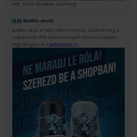
Kép: Török Kézilabda Szövetség
Beállós akció!
14:09
Beállós akció a Párizs elleni meccsen, vásárold meg a
csapat sörét 40% kedvezménnyel! Nézz be a shopba
vagy látogass el a
webshopba >>