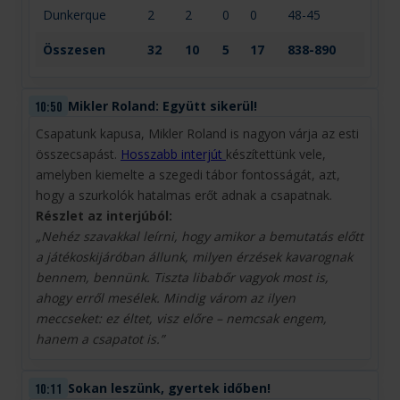
Dunkerque
2
2
0
0
48-45
Összesen
32
10
5
17
838-890
Mikler Roland: Együtt sikerül!
10:50
Csapatunk kapusa, Mikler Roland is nagyon várja az esti
összecsapást.
Hosszabb interjút
készítettünk vele,
amelyben kiemelte a szegedi tábor fontosságát, azt,
hogy a szurkolók hatalmas erőt adnak a csapatnak.
Részlet az interjúból:
„Nehéz szavakkal leírni, hogy amikor a bemutatás előtt
a játékoskijáróban állunk, milyen érzések kavarognak
bennem, bennünk. Tiszta libabőr vagyok most is,
ahogy erről mesélek. Mindig várom az ilyen
meccseket: ez éltet, visz előre – nemcsak engem,
hanem a csapatot is.”
Sokan leszünk, gyertek időben!
10:11