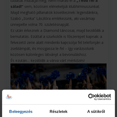
tudását mutatja meg. Nem marad el a
„Tedd fel a
sálad!”
sem, közösen elénekeljük klubhimnuszunkat.
Majd megható pillanatok következnek: legendánkra,
Szabó „Sonka” Lászlóra emlékezünk, aki vasárnap
ünnepelte volna 70. születésnapját.
Ez után érkeznek a Diamond táncosai, majd kezdődik a
bemutatás. Ezúttal a szurkolók is főszerepet kapnak: a
felvezető zene alatt mindenki kapcsolja fel telefonján a
zseblámpát, és mozgassa le-fel – így varázsolunk
közösen különleges látványt a bevonuláshoz.
És ezután… kezdődik a várva várt mérkőzés!
Beleegyezés
Részletek
A sütikről