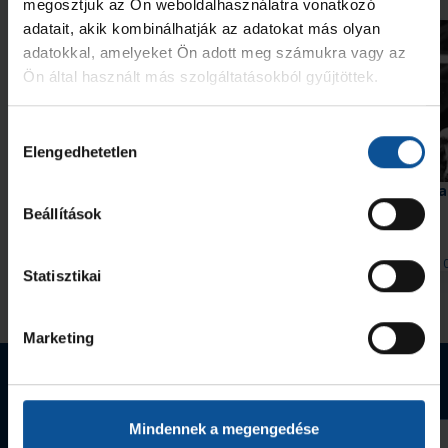
megosztjuk az Ön weboldalhasználatra vonatkozó
adatait, akik kombinálhatják az adatokat más olyan
adatokkal, amelyeket Ön adott meg számukra vagy az
Ön által használt más szolgáltatásokból gyűjtöttek.
Hozzájárulás
Elengedhetetlen
Videó
kiválasztása
Érkezik a #kékek 204. része
Szabó „Sonka” Lászlóra
szavazhatunk
Beállítások
2026. aug. 06.
2026. aug. 
Handball Family
Handball Family
Statisztikai
Megnézem az összeset
Marketing
Webshop termékek
Mindennek a megengedése