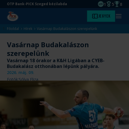
1
5
8
OTP Bank-PICK Szeged kézilabda
EHF kupagyőze
Magyar Baj
Magyar
Ugrás
Ugrás
Jegyek
Kezdőlap
Menü
a
az
megny
fő
oldal
Főoldal
Hírek
Vasárnap Budakalászon szerepelünk
tartalomra
aljára
Vasárnap Budakalászon
szerepelünk
Vasárnap 18 órakor a K&H Ligában a CYEB-
Budakalász otthonában lépünk pályára.
2026. máj. 09.
Fotók:
Sólya Eliza