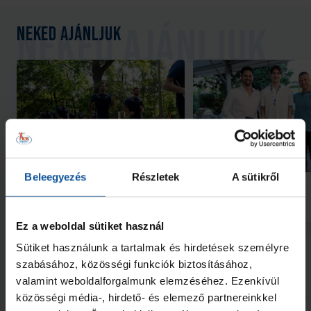
Neked ajánljuk
Galéria
Beleegyezés
Részletek
A sütikről
Futás a Ligetben (2026.07.28.)
Lukács Kornél az Év
akadémistája
2026. júl. 29.
2026. jún. 20.
NB I
NB I
Ez a weboldal sütiket használ
Megnézem az összeset
Sütiket használunk a tartalmak és hirdetések személyre
szabásához, közösségi funkciók biztosításához,
valamint weboldalforgalmunk elemzéséhez. Ezenkívül
További friss hírek
közösségi média-, hirdető- és elemező partnereinkkel