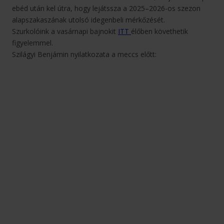
ebéd után kel útra, hogy lejátssza a 2025–2026-os szezon
alapszakaszának utolsó idegenbeli mérkőzését.
Szurkolóink a vasárnapi bajnokit
ITT
élőben követhetik
figyelemmel.
Szilágyi Benjámin nyilatkozata a meccs előtt: