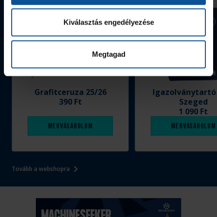
Kiválasztás engedélyezése
Megtagad
Grafitceruza 25/26
Igazolványtartó
390 Ft
Szeged
1 090 Ft
Megvásárolom
Megvásárolom
Tovább a webshopra