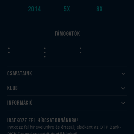
2014
5
x
8
x
Támogatók
Csapataink
Klub
Felnőtt
Akadémia
Utánpótlás
Információ
#HandballFamily
#kékek szívügyünk
Klubtörténet
Jegy- és bérletvásárlás
iratkozz fel hírcsatornánkra!
Munkatársaink
Webshop
Iratkozz fel hírlevelünkre és értesülj elsőként az OTP Bank-
PICK Aréna
Impresszum
PICK Szeged csapatát érintő hírekről.