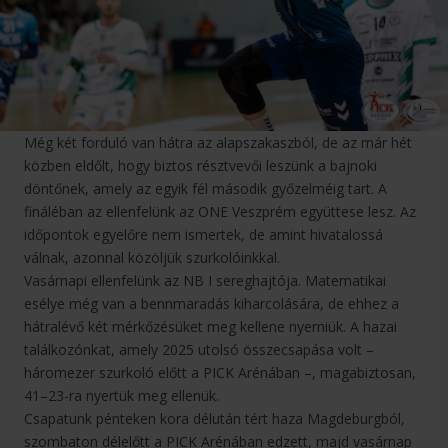
Még két forduló van hátra az alapszakaszból, de az már hét
közben eldőlt, hogy biztos résztvevői leszünk a bajnoki
döntőnek, amely az egyik fél második győzelméig tart. A
fináléban az ellenfelünk az ONE Veszprém együttese lesz. Az
időpontok egyelőre nem ismertek, de amint hivatalossá
válnak, azonnal közöljük szurkolóinkkal.
Vasárnapi ellenfelünk az NB I sereghajtója. Matematikai
esélye még van a bennmaradás kiharcolására, de ehhez a
hátralévő két mérkőzésüket meg kellene nyerniük. A hazai
találkozónkat, amely 2025 utolsó összecsapása volt –
háromezer szurkoló előtt a PICK Arénában –, magabiztosan,
41–23-ra nyertük meg ellenük.
Csapatunk pénteken kora délután tért haza Magdeburgból,
szombaton délelőtt a PICK Arénában edzett, majd vasárnap