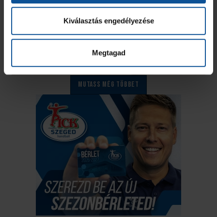
Kiválasztás engedélyezése
Megtagad
Mutass még többet