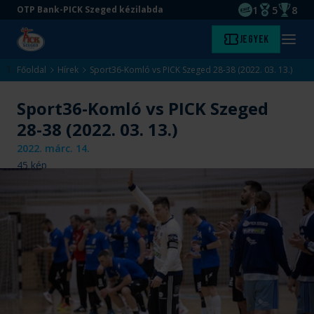
1
5
8
OTP Bank-PICK Szeged kézilabda
EHF kupagyőze
Magyar Baj
Magyar
Ugrás
Ugrás
Jegyek
Kezdőlap
Menü
a
az
megny
fő
oldal
Főoldal
Hírek
Sport36-Komló vs PICK Szeged 28-38 (2022. 03. 13.)
tartalomra
aljára
Sport36-Komló vs PICK Szeged
28-38 (2022. 03. 13.)
2022. márc. 14.
45
kép