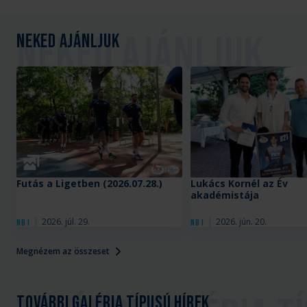
Neked ajánljuk
Galéria
Futás a Ligetben (2026.07.28.)
Lukács Kornél az Év
akadémistája
2026. júl. 29.
2026. jún. 20.
NB I
NB I
Megnézem az összeset
További galéria típusú hírek