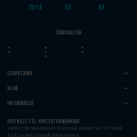
2014
5
x
8
x
Támogatók
Csapataink
Klub
Felnőtt
Akadémia
Utánpótlás
Információ
#HandballFamily
#kékek szívügyünk
Klubtörténet
Jegy- és bérletvásárlás
iratkozz fel hírcsatornánkra!
Munkatársaink
Webshop
Iratkozz fel hírlevelünkre és értesülj elsőként az OTP Bank-
PICK Aréna
Impresszum
PICK Szeged csapatát érintő hírekről.