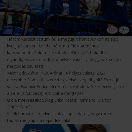
Három kérdést tettünk fel a megújult honlapunkon az első
kvíz játékunkon. Mind a három a PICK Arénához
kapcsolódott. Sokan játszottak velünk, azért akadtak
olyanok, akik nem tudták a helyes választ, de így sok-sok jó
megoldás született.
Mikor adtuk át a PICK Arénát? A helyes válasz: 2021.
december 9. volt. Ki szerezte az első szegedi gólt? Erre a jó
válasz: Bánhidi Bence. Ki ellen játszottuk az 50. meccset, erre
a Fejér B.Á.L Veszprém volt a megfejtés.
Ők a nyertesek:
Sőreg Erika Katalin, Ormándi Márton,
Pintér Tamás.
Velük hamarosan felvesszük a kapcsolatot, hogy miként
tudják megkapni az ajándék sálat.