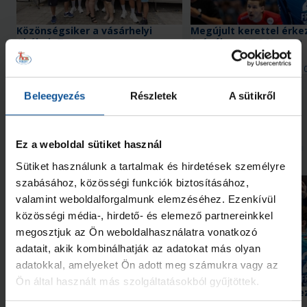
Közönségsiker a vásárhelyi
Megújult kerettel érkez
#kékek Touron
Arénába a HBC Nantes
2026. aug. 07.
2026. aug. 
Handball Family
Handball Family
Beleegyezés
Részletek
A sütikről
Megnézem az összeset
Ez a weboldal sütiket használ
További friss hírek
Sütiket használunk a tartalmak és hirdetések személyre
szabásához, közösségi funkciók biztosításához,
valamint weboldalforgalmunk elemzéséhez. Ezenkívül
közösségi média-, hirdető- és elemező partnereinkkel
megosztjuk az Ön weboldalhasználatra vonatkozó
adatait, akik kombinálhatják az adatokat más olyan
adatokkal, amelyeket Ön adott meg számukra vagy az
Ön által használt más szolgáltatásokból gyűjtöttek.
Közönségsiker a vásárhelyi
Megújult kerettel érkez
#kékek Touron
Arénába a HBC Nantes