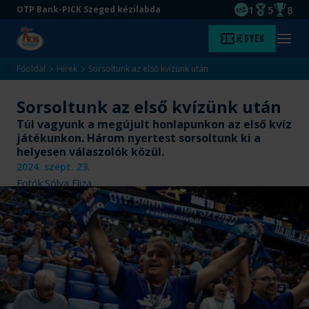
1
5
8
OTP Bank-PICK Szeged kézilabda
EHF kupagyőze
Magyar Baj
Magyar
Ugrás
Ugrás
Jegyek
Kezdőlap
Menü
a
az
megny
fő
oldal
Főoldal
Hírek
Sorsoltunk az első kvízünk után
tartalomra
aljára
Sorsoltunk az első kvízünk után
Túl vagyunk a megújult honlapunkon az első kvíz
játékunkon. Három nyertest sorsoltunk ki a
helyesen válaszolók közül.
2024. szept. 23.
Fotók:
Sólya Eliza