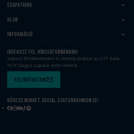
Csapataink
Klub
Felnőtt
Akadémia
Utánpótlás
Információ
#HandballFamily
#kékek szívügyünk
Klubtörténet
Jegy- és bérletvásárlás
iratkozz fel hírcsatornánkra!
Munkatársaink
Webshop
Iratkozz fel hírlevelünkre és értesülj elsőként az OTP Bank-
PICK Aréna
Impresszum
PICK Szeged csapatát érintő hírekről.
Sajtóakkreditáció
TAO
Büszkeségeink
Adatvédelem
Feliratkozom
Felhasználási feltételek
Kapcsolat
Kövess minket social csatornáinkon is!
Facebook
Instagram
YouTube
TikTok
Spotify