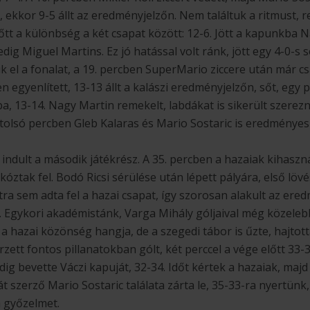
e, ekkor 9-5 állt az eredményjelzőn. Nem találtuk a ritmust,
tt a különbség a két csapat között: 12-6. Jött a kapunkba
dig Miguel Martins. Ez jó hatással volt ránk, jött egy 4-0-s s
 el a fonalat, a 19. percben SuperMario ziccere után már csa
en egyenlített, 13-13 állt a kalászi eredményjelzőn, sőt, egy
a, 13-14. Nagy Martin remekelt, labdákat is sikerült szerez
utolsó percben Gleb Kalaras és Mario Sostaric is eredményes v
l indult a második játékrész. A 35. percben a hazaiak kihasz
kóztak fel. Bodó Ricsi sérülése után lépett pályára, első lövé
tra sem adta fel a hazai csapat, így szorosan alakult az ered
ra. Egykori akadémistánk, Varga Mihály góljaival még közele
 a hazai közönség hangja, de a szegedi tábor is űzte, hajtotta
zett fontos pillanatokban gólt, két perccel a vége előtt 33-3
edig bevette Váczi kapuját, 32-34. Időt kértek a hazaiak, majd
ját szerző Mario Sostaric találata zárta le, 35-33-ra nyertün
 győzelmet.