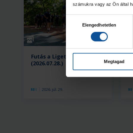
számukra vagy az Ön által ha
Hozzájárulás
Elengedhetetlen
kiválasztása
Galéria
Futás a Ligetben
L
Megtagad
(2026.07.28.)
a
2026. júl. 29.
NB I
NB 