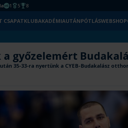
da
1
5
8
EHF kupagyőzelem 2014
Magyar Bajnoki cím
Magyar-Kupa győzelem
T CSAPAT
KLUB
AKADÉMIA
UTÁNPÓTLÁS
WEBSHOP
 a győzelemért Budakal
ő után 35-33-ra nyertünk a CYEB-Budakalász ottho