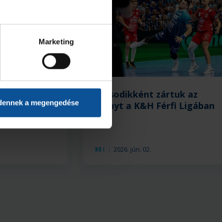
Marketing
 Szeged–
Másodikként zártuk az
dennek a megengedése
HC 34–36
idényt a K&H Férfi Ligában
2026. jún. 02.
NB I