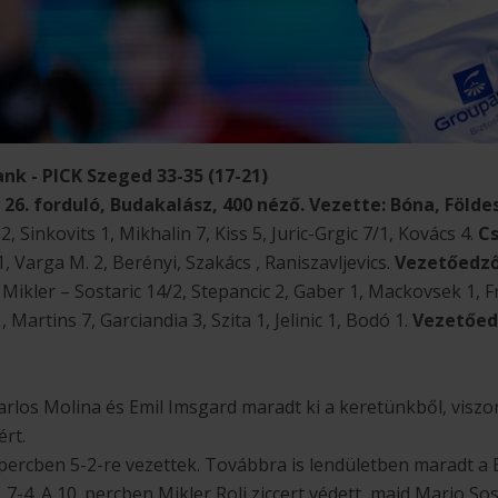
k - PICK Szeged 33-35 (17-21)
 26. forduló, Budakalász, 400 néző. Vezette: Bóna, Földes
2, Sinkovits 1, Mikhalin 7, Kiss 5, Juric-Grgic 7/1, Kovács 4.
Cs
, Varga M. 2, Berényi, Szakács , Raniszavljevics.
Vezetőedző
:
Mikler – Sostaric 14/2, Stepancic 2, Gaber 1, Mackovsek 1,
 Martins 7, Garciandia 3, Szita 1, Jelinic 1, Bodó 1.
Vezetőed
rlos Molina és Emil Imsgard maradt ki a keretünkből, viszon
ért.
. percben 5-2-re vezettek. Továbbra is lendületben maradt a 
 7-4. A 10. percben Mikler Roli ziccert védett, majd Mario So