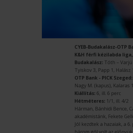
CYEB-Budakalász-OTP Ban
K&H férfi kézilabda liga,
Budakalász:
Tóth – Varjú 
Tyiskov 3, Papp 1, Halász 1
OTP Bank - PICK Szeged
Nagy M. (kapus), Kalaras 1,
Kiállítás:
6, ill. 6 perc
Hétméteres:
1/1, ill. 4/2
Hárman, Bánhidi Bence, Ca
akadémistánk, Fekete Gell
Jól kezdtek a hazaiak, a 6
három gól volt az előnyük,