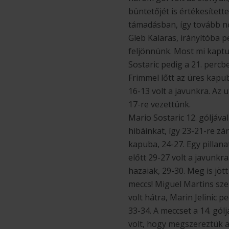
büntetőjét is értékesített
támadásban, így tovább nő
Gleb Kalaras, irányítóba pe
feljönnünk. Most mi kaptuk
Sostaric pedig a 21. percb
Frimmel lőtt az üres kapub
16-13 volt a javunkra. Az 
17-re vezettünk.
Mario Sostaric 12. góljáva
hibáinkat, így 23-21-re zár
kapuba, 24-27. Egy pillana
előtt 29-27 volt a javunk
hazaiak, 29-30. Meg is jött
meccs! Miguel Martins szer
volt hátra, Marin Jelinic p
33-34. A meccset a 14. gól
volt, hogy megszereztük a