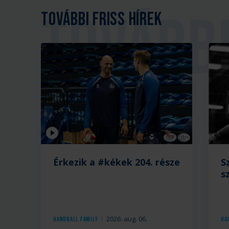
További friss hírek
Videó
Érkezik a #kékek 204. része
S
s
2026. aug. 06.
Handball Family
Ha