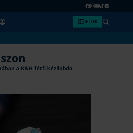
Facebook
Instagram
YouTube
TikTok
Spotify
BELÉPÉS
Jegyek
Keresés
ászon
nában a K&H férfi kézilabda