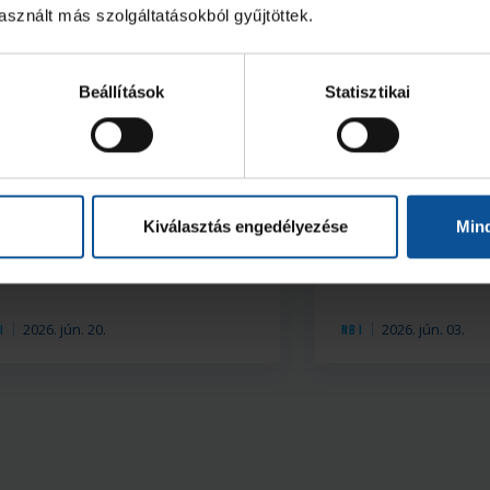
sznált más szolgáltatásokból gyűjtöttek.
Beállítások
Statisztikai
Galéria
ukács Kornél az Év
OTP Bank-PICK
Kiválasztás engedélyezése
Min
kadémistája
ONE Veszprém 
(2026. 06. 02.)
2026. jún. 20.
2026. jún. 03.
I
NB I