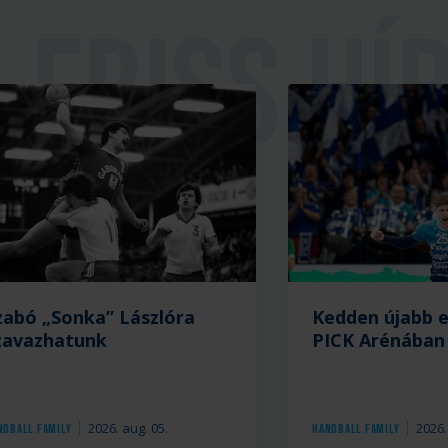
zabó „Sonka” Lászlóra
Kedden újabb 
zavazhatunk
PICK Arénában
2026. aug. 05.
2026.
ndball Family
Handball Family