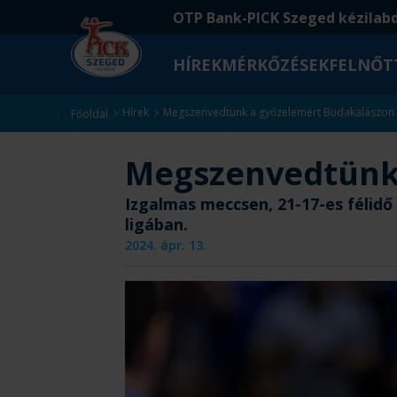
Ugrás
Ugrás
OTP Bank-PICK Szeged kézilab
a
az
fő
oldal
HÍREK
MÉRKŐZÉSEK
FELNŐT
tartalomra
aljára
Kezdőlap
Hírek
Megszenvedtünk a győzelemért Budakalászon
Főoldal
Megszenvedtünk
Izgalmas meccsen, 21-17-es félid
ligában.
2024. ápr. 13.