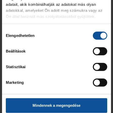
adatait, akik kombinálhatják az adatokat más olyan
OTP Bank-PICK Szeged
VS
HC Zagreb
adatokkal, amelyeket Ön adott meg számukra vagy az
Szeged
PICK Aréna
Ön által használt más szolgáltatásokból gyűjtöttek.
Mérkőzés adatlap
Beszámoló
Hozzájárulás
Elengedhetetlen
kiválasztása
Beállítások
Statisztikai
Marketing
Mindennek a megengedése