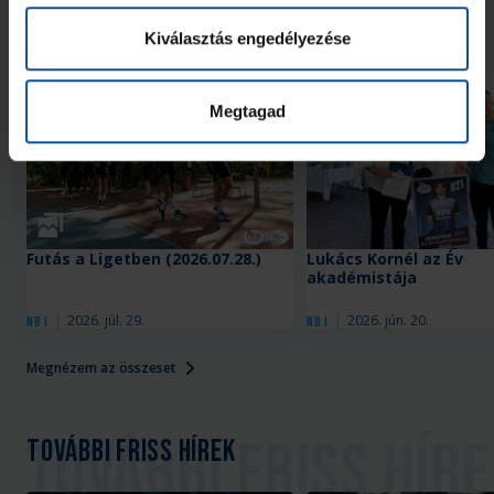
Neked ajánljuk
Kiválasztás engedélyezése
Megtagad
Galéria
Futás a Ligetben (2026.07.28.)
Lukács Kornél az Év
akadémistája
2026. júl. 29.
2026. jún. 20.
NB I
NB I
Megnézem az összeset
További friss hírek