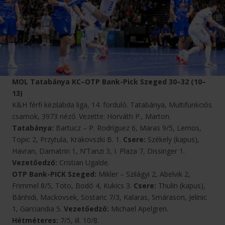
MOL Tatabánya KC–OTP Bank-Pick Szeged 30–32 (10–
13)
K&H férfi kézilabda liga, 14. forduló. Tatabánya, Multifunkciós
csarnok, 3973 néző. Vezette: Horváth P., Marton.
Tatabánya:
Bartucz – P. Rodríguez 6, Maras 9/5, Lemos,
Topic 2, Przytula, Krakovszki B. 1.
Csere:
Székely (kapus),
Havran, Damatrin 1, N’Tanzi 3, I. Plaza 7, Dissinger 1.
Vezetőedző:
Cristian Ugalde.
OTP Bank-PICK Szeged:
Mikler – Szilágyi 2, Abelvik 2,
Frimmel 8/5, Toto, Bodó 4, Kukics 3.
Csere:
Thulin (kapus),
Bánhidi, Mackovsek, Sostaric 7/3, Kalaras, Smárason, Jelinic
1, Garciandia 5.
Vezetőedző:
Michael Apelgren.
Hétméteres:
7/5, ill. 10/8.