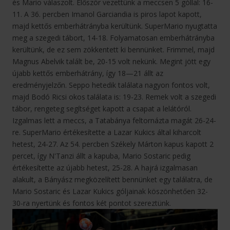
és Mario válaszolt. Először vezettünk a meccsen 5 góllal: 16-
11. A 36. percben Imanol Garciandia is piros lapot kapott,
majd kettős emberhátrányba kerültünk. SuperMario nyugtatta
meg a szegedi tábort, 14-18. Folyamatosan emberhátrányba
kerültünk, de ez sem zökkentett ki bennünket. Frimmel, majd
Magnus Abelvik talált be, 20-15 volt nekünk. Megint jött egy
újabb kettős emberhátrány, így 18—21 állt az
eredményjelzőn. Seppo hetedik találata nagyon fontos volt,
majd Bodó Ricsi okos találata is: 19-23. Remek volt a szegedi
tábor, rengeteg segítséget kapott a csapat a lelátóról.
Izgalmas lett a meccs, a Tatabánya feltornázta magát 26-24-
re. SuperMario értékesítette a Lazar Kukics által kiharcolt
hetest, 24-27. Az 54. percben Székely Márton kapus kapott 2
percet, így N'Tanzi állt a kapuba, Mario Sostaric pedig
értékesítette az újabb hetest, 25-28. A hajrá izgalmasan
alakult, a Bányász megközelített bennünket egy találatra, de
Mario Sostaric és Lazar Kukics góljainak köszönhetően 32-
30-ra nyertünk és fontos két pontot szereztünk.