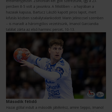
eredményjelzőn. Zsinórban két gólt szereztünk, így a 23.
percben 8-5 volt a javunkra. A félidőben – a hajrában a
hazaiak kapusa, Bartucz László kapott piros lapot, mert
kifutás közben szabálytalankodott Marin Jeliniccsel szemben
– is maradt a háromgólos vezetésünk, Imanol Garciandia
találat zárta az első harminc percet, 10-13.
Második félidő
Hazai góllal indult a második játékrész, amire Seppo, Imanol