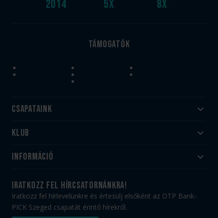
2014
5
x
8
x
Támogatók
Csapataink
Klub
Felnőtt
Akadémia
Utánpótlás
Információ
#HandballFamily
#kékek szívügyünk
Klubtörténet
Jegy- és bérletvásárlás
iratkozz fel hírcsatornánkra!
Munkatársaink
Webshop
Iratkozz fel hírlevelünkre és értesülj elsőként az OTP Bank-
PICK Aréna
Impresszum
PICK Szeged csapatát érintő hírekről.
Sajtóakkreditáció
TAO