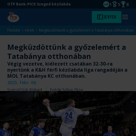
1
5
8
OTP Bank-PICK Szeged kézilabda
EHF kupagyőze
Magyar Baj
Magyar
Ugrás
Ugrás
Jegyek
Kezdőlap
Menü
a
az
megny
fő
oldal
Főoldal
Hírek
Megküzdöttünk a győzelemért a Tatabánya otthonában
tartalomra
aljára
Megküzdöttünk a győzelemért a
Tatabánya otthonában
Végig vezetve, kiélezett csatában 32-30-ra
nyertünk a K&H férfi kézilabda liga rangadóján a
MOL Tatabánya KC otthonában.
2025. febr. 08.
Szerző:
Süli Róbert
Fotók:
Sólya Eliza