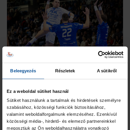
Csapatunk legközelebb február 12-én (szerda) 18.45-kor hazai
Beleegyezés
Részletek
A sütikről
pályán a Bajnokok Ligájában a HC Zagreb együttesét fogadja
a PICK Arénában.
febr. 12. szerda
Ez a weboldal sütiket használ
Sütiket használunk a tartalmak és hirdetések személyre
Bajnokok Ligája csoportkör
szabásához, közösségi funkciók biztosításához,
valamint weboldalforgalmunk elemzéséhez. Ezenkívül
26
27
közösségi média-, hirdető- és elemező partnereinkkel
megosztjuk az Ön weboldalhasználatra vonatkozó