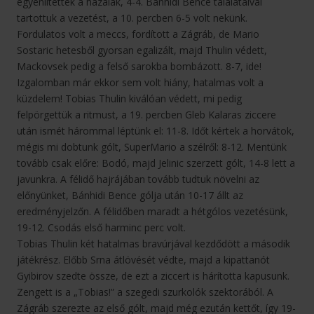
egyenlítettek a hazaiak, 4-4. Bánhidi Bence találataival
tartottuk a vezetést, a 10. percben 6-5 volt nekünk.
Fordulatos volt a meccs, fordított a Zágráb, de Mario
Sostaric hetesből gyorsan egalizált, majd Thulin védett,
Mackovsek pedig a felső sarokba bombázott. 8-7, ide!
Izgalomban már ekkor sem volt hiány, hatalmas volt a
küzdelem! Tobias Thulin kiválóan védett, mi pedig
felpörgettük a ritmust, a 19. percben Gleb Kalaras ziccere
után ismét hárommal léptünk el: 11-8. Időt kértek a horvátok,
mégis mi dobtunk gólt, SuperMario a szélről: 8-12. Mentünk
tovább csak előre: Bodó, majd Jelinic szerzett gólt, 14-8 lett a
javunkra. A félidő hajrájában tovább tudtuk növelni az
előnyünket, Bánhidi Bence gólja után 10-17 állt az
eredményjelzőn. A félidőben maradt a hétgólos vezetésünk,
19-12. Csodás első harminc perc volt.
Tobias Thulin két hatalmas bravúrjával kezdődött a második
játékrész. Előbb Srna átlövését védte, majd a kipattanót
Gyibirov szedte össze, de ezt a ziccert is hárította kapusunk.
Zengett is a „Tobias!” a szegedi szurkolók szektorából. A
Zágráb szerezte az első gólt, majd még ezután kettőt, így 19-