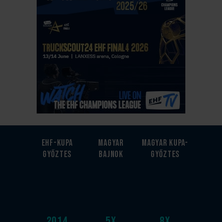
EHF-Kupa
Magyar
Magyar kupa-
győztes
bajnok
győztes
2014
5
x
8
x