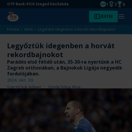
1
5
8
OTP Bank-PICK Szeged kézilabda
EHF kupagyőze
Magyar Baj
Magyar
Ugrás
Ugrás
Jegyek
Kezdőlap
Menü
a
az
megny
fő
oldal
Főoldal
Hírek
Legyőztük idegenben a horvát rekordbajnokot
tartalomra
aljára
Legyőztük idegenben a horvát
rekordbajnokot
Parádés első félidő után, 35-30-ra nyertünk a HC
Zagreb otthonában, a Bajnokok Ligája negyedik
fordulójában.
2024. okt. 09.
Szerző:
Süli Róbert
Fotók:
Sólya Eliza