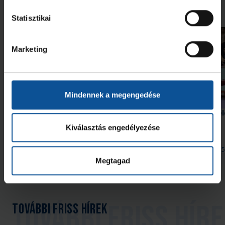
Neked ajánljuk
Statisztikai
Marketing
Mindennek a megengedése
Szeptember 10-én itthon
Bemutatjuk BL-ellenfel
kezdünk a Bajnokok Ligájában
Kristianstad (3. rész)
Kiválasztás engedélyezése
2026. júl. 29.
2026. júl. 15
Bajnokok Ligája
Bajnokok Ligája
Megtagad
Megnézem az összeset
További friss hírek