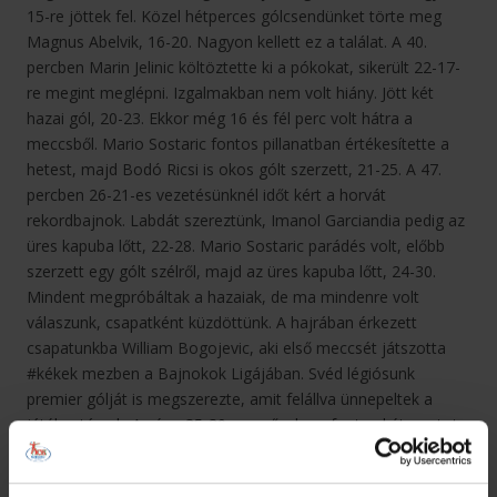
15-re jöttek fel. Közel hétperces gólcsendünket törte meg
Magnus Abelvik, 16-20. Nagyon kellett ez a találat. A 40.
percben Marin Jelinic költöztette ki a pókokat, sikerült 22-17-
re megint meglépni. Izgalmakban nem volt hiány. Jött két
hazai gól, 20-23. Ekkor még 16 és fél perc volt hátra a
meccsből. Mario Sostaric fontos pillanatban értékesítette a
hetest, majd Bodó Ricsi is okos gólt szerzett, 21-25. A 47.
percben 26-21-es vezetésünknél időt kért a horvát
rekordbajnok. Labdát szereztünk, Imanol Garciandia pedig az
üres kapuba lőtt, 22-28. Mario Sostaric parádés volt, előbb
szerzett egy gólt szélről, majd az üres kapuba lőtt, 24-30.
Mindent megpróbáltak a hazaiak, de ma mindenre volt
válaszunk, csapatként küzdöttünk. A hajrában érkezett
csapatunkba William Bogojevic, aki első meccsét játszotta
#kékek mezben a Bajnokok Ligájában. Svéd légiósunk
premier gólját is megszerezte, amit felállva ünnepeltek a
játékostársak. A vége 35-30-as győzelem, fontos két pontot
szereztünk idegenben.
A meccs összefoglalója: