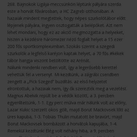
268. Bajnokok Ligája-meccsünkön léptünk pályára szerda
este a horvát fővárosban, a HC Zagreb otthonában. A
hazaiak mindent megtettek, hogy népes szurkolótábor előtt
lépjenek pályára, ingyen osztogatták a belépőket. Azt nem
lehet mondani, hogy ez az akció megmozgatta a helyieket,
hiszen a kezdésre háromezer néző foglalt helyet a 15 ezer
200 fős sportkomplexumban. Szokás szerint a szegedi
szurkolók a legfelső karéjon kaptak helyet, a 70 fős #kékek
tábor hangja viszont betöltötte az Arénát.
Nálunk mindenki rendben volt, így a legerősebb kerettel
vehettük fel a versenyt. Mi kezdtünk, a zágrábi csendben
zengett a „Pick Szeged” buzdítás. az első helyzetet
elrontottuk, a hazaiak nem, így ők szerezték meg a vezetést.
Magnus Abelvik repült be a védők között, a 3. percben
egyenlítettünk, 1-1. Egy perc múlva már nálunk volt az előny,
Lazar Kukic szerzett okos gólt, majd Borut Mackovsek lőtt az
üres kapuba, 1-3. Tobias Thulin mutatott be bravúrt, majd
Borut Mackovsek bombázott a horvátok kapujába, 1-4.
Remekül kezdtünk! Elég volt néhány hiba, a 9. percben