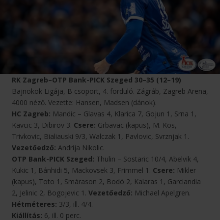
RK Zagreb–OTP Bank-PICK Szeged 30–35 (12–19)
Bajnokok Ligája, B csoport, 4. forduló. Zágráb, Zagreb Arena,
4000 néző. Vezette: Hansen, Madsen (dánok).
HC Zagreb:
Mandic – Glavas 4, Klarica 7, Gojun 1, Srna 1,
Kavcic 3, Dibirov 3.
Csere:
Grbavac (kapus), M. Kos,
Trivkovic, Bialiauski 9/3, Walczak 1, Pavlovic, Svrznjak 1.
Vezetőedző:
Andrija Nikolic.
OTP Bank-PICK Szeged:
Thulin – Sostaric 10/4, Abelvik 4,
Kukic 1, Bánhidi 5, Mackovsek 3, Frimmel 1.
Csere:
Mikler
(kapus), Toto 1, Smárason 2, Bodó 2, Kalaras 1, Garciandia
2, Jelinic 2, Bogojevic 1.
Vezetőedző:
Michael Apelgren.
Hétméteres:
3/3, ill. 4/4.
Kiállítás:
6, ill. 0 perc.