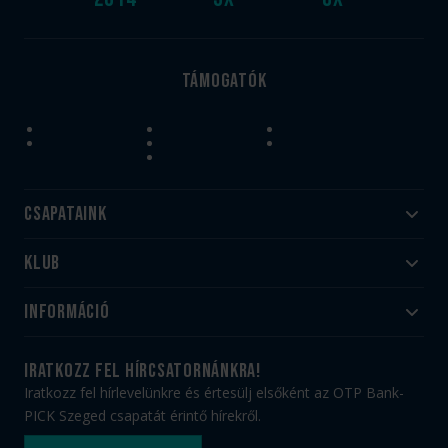
Támogatók
Csapataink
Klub
Felnőtt
Akadémia
Utánpótlás
Információ
#HandballFamily
#kékek szívügyünk
Klubtörténet
Jegy- és bérletvásárlás
iratkozz fel hírcsatornánkra!
Munkatársaink
Webshop
Iratkozz fel hírlevelünkre és értesülj elsőként az OTP Bank-
PICK Aréna
Impresszum
PICK Szeged csapatát érintő hírekről.
Sajtóakkreditáció
TAO