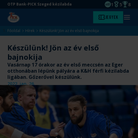
1
5
8
OTP Bank-PICK Szeged kézilabda
EHF kupagyőze
Magyar Baj
Magyar
Ugrás
Ugrás
Jegyek
Kezdőlap
Menü
a
az
megny
fő
oldal
Főoldal
Hírek
Készülünk! Jön az év első bajnokija
tartalomra
aljára
Készülünk! Jön az év első
bajnokija
Vasárnap 17 órakor az év első meccsén az Eger
otthonában lépünk pályára a K&H férfi kézilabda
ligában. Gőzerővel készülünk.
2022. jan. 26.