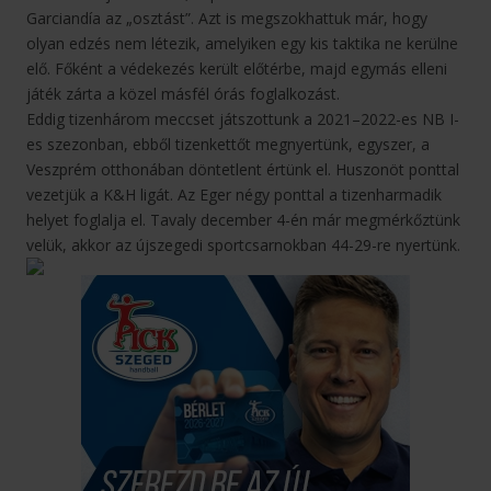
Garciandía az „osztást”. Azt is megszokhattuk már, hogy
olyan edzés nem létezik, amelyiken egy kis taktika ne kerülne
elő. Főként a védekezés került előtérbe, majd egymás elleni
játék zárta a közel másfél órás foglalkozást.
Eddig tizenhárom meccset játszottunk a 2021–2022-es NB I-
es szezonban, ebből tizenkettőt megnyertünk, egyszer, a
Veszprém otthonában döntetlent értünk el. Huszonöt ponttal
vezetjük a K&H ligát. Az Eger négy ponttal a tizenharmadik
helyet foglalja el. Tavaly december 4-én már megmérkőztünk
velük, akkor az újszegedi sportcsarnokban 44-29-re nyertünk.