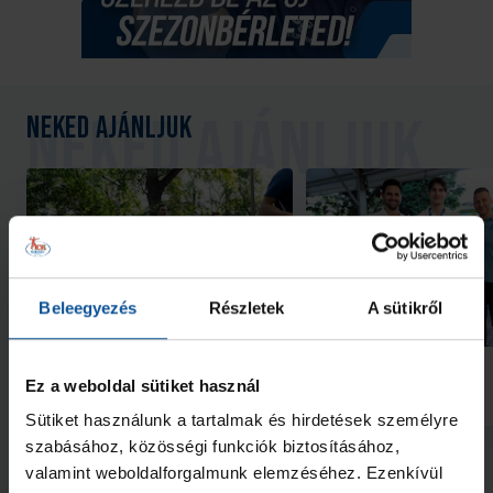
Neked ajánljuk
Beleegyezés
Részletek
A sütikről
Galéria
Futás a Ligetben (2026.07.28.)
Lukács Kornél az Év
akadémistája
Ez a weboldal sütiket használ
2026. júl. 29.
2026. jún. 20.
NB I
NB I
Sütiket használunk a tartalmak és hirdetések személyre
szabásához, közösségi funkciók biztosításához,
Megnézem az összeset
valamint weboldalforgalmunk elemzéséhez. Ezenkívül