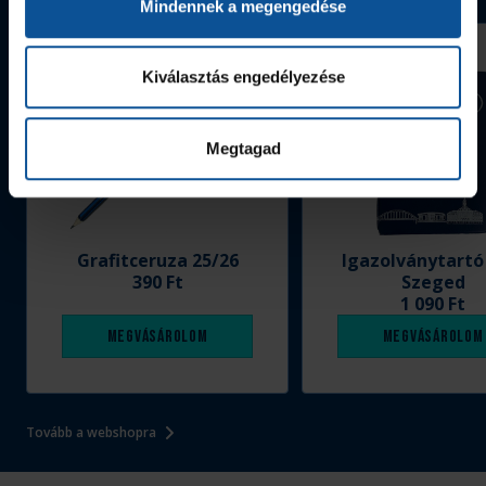
Mindennek a megengedése
Kiválasztás engedélyezése
Megtagad
Grafitceruza 25/26
Igazolványtartó
390 Ft
Szeged
1 090 Ft
Megvásárolom
Megvásárolom
Tovább a webshopra