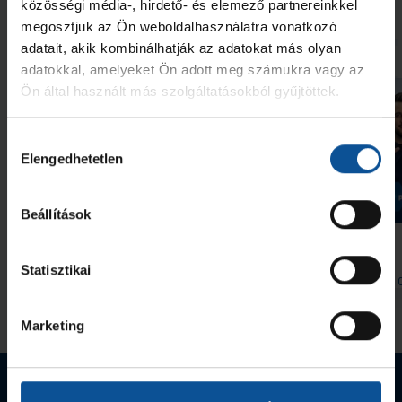
közösségi média-, hirdető- és elemező partnereinkkel
megosztjuk az Ön weboldalhasználatra vonatkozó
További friss hírek
adatait, akik kombinálhatják az adatokat más olyan
adatokkal, amelyeket Ön adott meg számukra vagy az
Ön által használt más szolgáltatásokból gyűjtöttek.
Hozzájárulás
Elengedhetetlen
kiválasztása
Galéria
Beállítások
#kékek Tour 1. állomás:
Indul a helyszíni
Hódmezővásárhely
bérletértékesítés
Statisztikai
2026. aug. 07.
2026. aug. 
Handball Family
Handball Family
Megnézem az összeset
Marketing
Webshop termékek