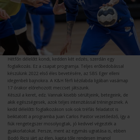
Hétfőn délelőtt kondi, kedden két edzés, szerdán egy
foglalkozás. Ez a csapat programja. Teljes erőbedobással
készülünk 2022 első éles bevetésére, az SBS Eger elleni
idegenbeli bajnokira. A K&H férfi kézilabda ligában vasárnap
17 órakor előrehozott meccset játszunk.
Készül a keret, edz. Vannak kisebb sérültjeink, betegeink, de
akik egészségesek, azok teljes intenzitással tréningeznek. A
kedd délelőtti foglalkozáson sok-sok tréfás feladatot is
beiktatott a programba Juan Carlos Pastor vezetőedző, így a
fiúk rengetegszer mosolyogtak, jó kedvvel végezték a
gyakorlatokat. Persze, ment az egymás ugratása is, ebben
Bodó Ricsi járt az élen, kapta tőle rendesen Imanol