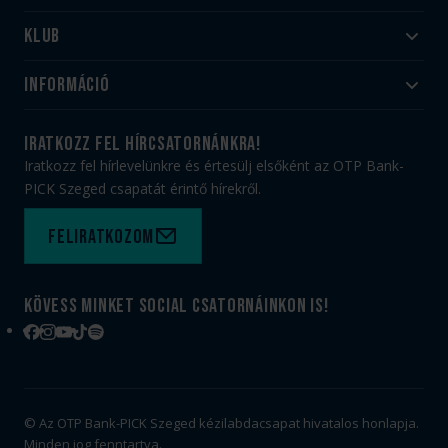
Klub
Felnőtt
Akadémia
Utánpótlás
Információ
#HandballFamily
#kékek szívügyünk
Klubtörténet
Jegy- és bérletvásárlás
iratkozz fel hírcsatornánkra!
Munkatársaink
Webshop
Iratkozz fel hírlevelünkre és értesülj elsőként az OTP Bank-
PICK Aréna
Impresszum
PICK Szeged csapatát érintő hírekről.
Sajtóakkreditáció
TAO
Büszkeségeink
Adatvédelem
Feliratkozom
Felhasználási feltételek
Kapcsolat
Kövess minket social csatornáinkon is!
Facebook
Instagram
YouTube
TikTok
Spotify
© Az OTP Bank-PICK Szeged kézilabdacsapat hivatalos honlapja.
Minden jog fenntartva.