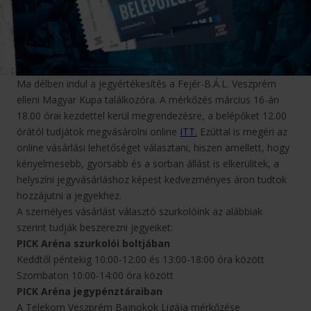
Ma délben indul a jegyértékesítés a Fejér-B.Á.L. Veszprém
elleni Magyar Kupa találkozóra. A mérkőzés március 16-án
18.00 órai kezdettel kerül megrendezésre, a belépőket 12.00
órától tudjátok megvásárolni online
ITT.
Ezúttal is megéri az
online vásárlási lehetőséget választani, hiszen amellett, hogy
kényelmesebb, gyorsabb és a sorban állást is elkerülitek, a
helyszíni jegyvásárláshoz képest kedvezményes áron tudtok
hozzájutni a jegyekhez.
A személyes vásárlást választó szurkolóink az alábbiak
szerint tudják beszerezni jegyeiket:
PICK Aréna szurkolói boltjában
Keddtől péntekig 10:00-12:00 és 13:00-18:00 óra között
Szombaton 10:00-14:00 óra között
PICK Aréna jegypénztáraiban
A Telekom Veszprém Bajnokok Ligája mérkőzése