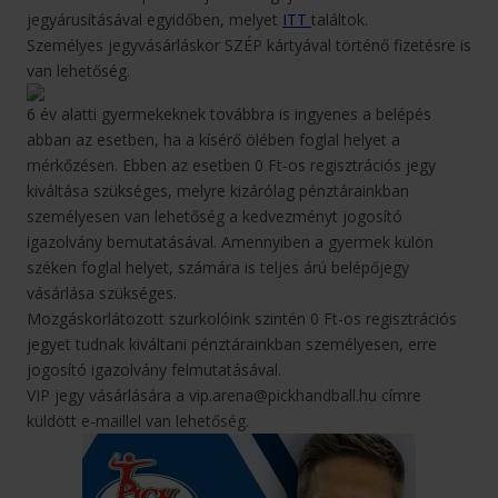
jegyárusításával egyidőben, melyet
ITT
találtok.
Személyes jegyvásárláskor SZÉP kártyával történő fizetésre is
van lehetőség.
6 év alatti gyermekeknek továbbra is ingyenes a belépés
abban az esetben, ha a kísérő ölében foglal helyet a
mérkőzésen. Ebben az esetben 0 Ft-os regisztrációs jegy
kiváltása szükséges, melyre kizárólag pénztárainkban
személyesen van lehetőség a kedvezményt jogosító
igazolvány bemutatásával. Amennyiben a gyermek külön
széken foglal helyet, számára is teljes árú belépőjegy
vásárlása szükséges.
Mozgáskorlátozott szurkolóink szintén 0 Ft-os regisztrációs
jegyet tudnak kiváltani pénztárainkban személyesen, erre
jogosító igazolvány felmutatásával.
VIP jegy vásárlására a vip.arena@pickhandball.hu címre
küldött e-maillel van lehetőség.