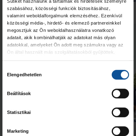
Sütiket használunk a tartalmak és hirdetések személyre
Futás a Ligetben (2026.07.28.)
Lukács Kornél az Év
szabásához, közösségi funkciók biztosításához,
akadémistája
valamint weboldalforgalmunk elemzéséhez. Ezenkívül
2026. júl. 29.
2026. jún. 20.
NB I
NB I
közösségi média-, hirdető- és elemező partnereinkkel
megosztjuk az Ön weboldalhasználatra vonatkozó
Megnézem az összeset
adatait, akik kombinálhatják az adatokat más olyan
adatokkal, amelyeket Ön adott meg számukra vagy az
Ön által használt más szolgáltatásokból gyűjtöttek.
További friss hírek
Hozzájárulás
Elengedhetetlen
kiválasztása
Beállítások
Galéria
Statisztikai
Hiába hajráztunk, a Nantes nyert
#kékek Tour 1. állomás
Hódmezővásárhely
Marketing