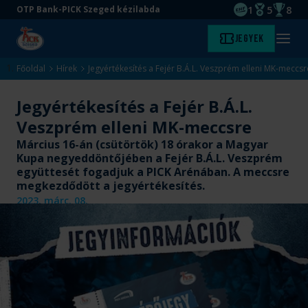
1
5
8
OTP Bank-PICK Szeged kézilabda
EHF kupagyőze
Magyar Baj
Magyar
Ugrás
Ugrás
Jegyek
Kezdőlap
Menü
a
az
megny
fő
oldal
Főoldal
Hírek
Jegyértékesítés a Fejér B.Á.L. Veszprém elleni MK-meccsr
tartalomra
aljára
Jegyértékesítés a Fejér B.Á.L.
Veszprém elleni MK-meccsre
Március 16-án (csütörtök) 18 órakor a Magyar
Kupa negyeddöntőjében a Fejér B.Á.L. Veszprém
együttesét fogadjuk a PICK Arénában. A meccsre
megkezdődött a jegyértékesítés.
2023. márc. 08.