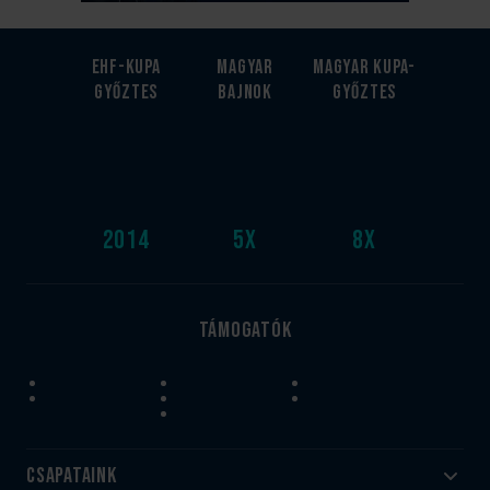
EHF-Kupa
Magyar
Magyar kupa-
győztes
bajnok
győztes
2014
5
x
8
x
Támogatók
Csapataink