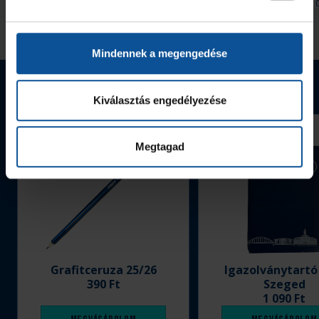
2026. aug. 08.
2026. aug. 
Handball Family
Handball Family
Megnézem az összeset
Mindennek a megengedése
Webshop termékek
Kiválasztás engedélyezése
Megtagad
Grafitceruza 25/26
Igazolványtartó
390 Ft
Szeged
1 090 Ft