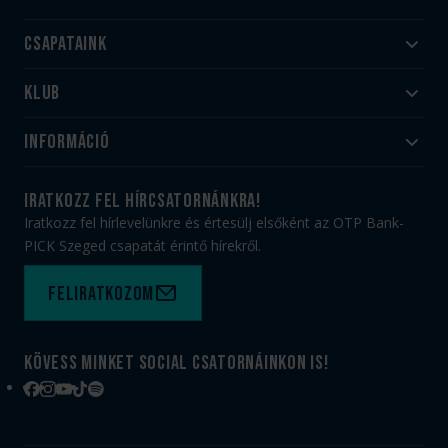
Csapataink
Klub
Felnőtt
Akadémia
Utánpótlás
Információ
#HandballFamily
#kékek szívügyünk
Klubtörténet
Jegy- és bérletvásárlás
iratkozz fel hírcsatornánkra!
Munkatársaink
Webshop
Iratkozz fel hírlevelünkre és értesülj elsőként az OTP Bank-
PICK Aréna
Impresszum
PICK Szeged csapatát érintő hírekről.
Sajtóakkreditáció
TAO
Büszkeségeink
Adatvédelem
Feliratkozom
Felhasználási feltételek
Kapcsolat
Kövess minket social csatornáinkon is!
Facebook
Instagram
YouTube
TikTok
Spotify