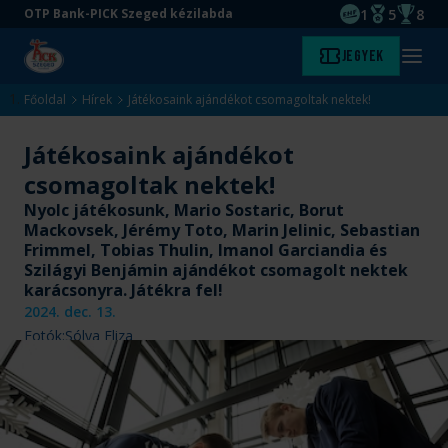
1
5
8
OTP Bank-PICK Szeged kézilabda
EHF kupagyőze
Magyar Baj
Magyar
Ugrás
Ugrás
Jegyek
Kezdőlap
Menü
a
az
megny
fő
oldal
Főoldal
Hírek
Játékosaink ajándékot csomagoltak nektek!
tartalomra
aljára
Játékosaink ajándékot
csomagoltak nektek!
Nyolc játékosunk, Mario Sostaric, Borut
Mackovsek, Jérémy Toto, Marin Jelinic, Sebastian
Frimmel, Tobias Thulin, Imanol Garciandia és
Szilágyi Benjámin ajándékot csomagolt nektek
karácsonyra. Játékra fel!
2024. dec. 13.
Fotók:
Sólya Eliza