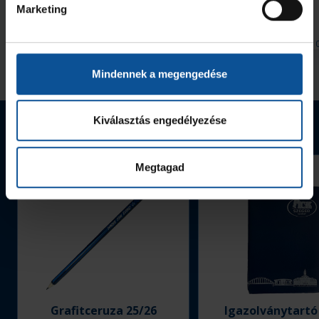
szavazhatunk
Marketing
2026. aug. 06.
2026. aug. 
Handball Family
Handball Family
Mindennek a megengedése
Megnézem az összeset
Kiválasztás engedélyezése
Webshop termékek
Megtagad
Grafitceruza 25/26
Igazolványtartó