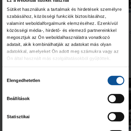
Ez a weboldal sütiket használ
Videó
Sütiket használunk a tartalmak és hirdetések személyre
Érkezik a #kékek 204. része
Szabó „Sonka” Lászlóra
szavazhatunk
szabásához, közösségi funkciók biztosításához,
valamint weboldalforgalmunk elemzéséhez. Ezenkívül
közösségi média-, hirdető- és elemező partnereinkkel
2026. aug. 06.
2026. aug. 
Handball Family
Handball Family
megosztjuk az Ön weboldalhasználatra vonatkozó
adatait, akik kombinálhatják az adatokat más olyan
Megnézem az összeset
adatokkal, amelyeket Ön adott meg számukra vagy az
Ön által használt más szolgáltatásokból gyűjtöttek.
További friss hírek
Hozzájárulás
Elengedhetetlen
kiválasztása
Beállítások
Statisztikai
Videó
Érkezik a #kékek 204. része
Szabó „Sonka” Lászlóra