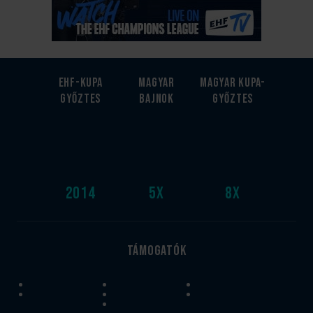
EHF-Kupa
Magyar
Magyar kupa-
győztes
bajnok
győztes
2014
5
x
8
x
Támogatók