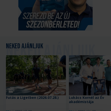
Neked ajánljuk
Galéria
Futás a Ligetben (2026.07.28.)
Lukács Kornél az Év
akadémistája