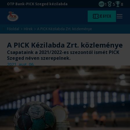
1
5
8
OTP Bank-PICK Szeged kézilabda
EHF kupagyőze
Magyar Baj
Magyar
Ugrás
Ugrás
Jegyek
Kezdőlap
Menü
a
az
megny
fő
oldal
Főoldal
Hírek
A PICK Kézilabda Zrt. közleménye
tartalomra
aljára
A PICK Kézilabda Zrt. közleménye
Csapataink a 2021/2022-es szezontól ismét PICK
Szeged néven szerepelnek.
2021. aug. 06.