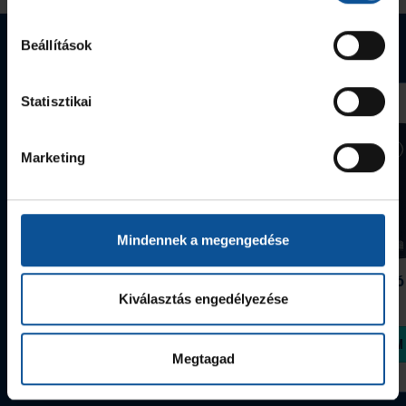
Webshop termékek
Beállítások
Statisztikai
Marketing
Mindennek a megengedése
Grafitceruza 25/26
Igazolványtartó
390 Ft
Szeged
Kiválasztás engedélyezése
1 090 Ft
Megvásárolom
Megvásárolom
Megtagad