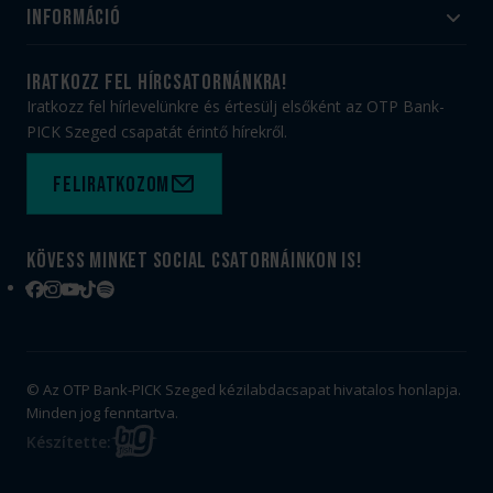
Utánpótlás
Információ
#HandballFamily
#kékek szívügyünk
Klubtörténet
Jegy- és bérletvásárlás
iratkozz fel hírcsatornánkra!
Munkatársaink
Webshop
Iratkozz fel hírlevelünkre és értesülj elsőként az OTP Bank-
PICK Aréna
Impresszum
PICK Szeged csapatát érintő hírekről.
Sajtóakkreditáció
TAO
Büszkeségeink
Adatvédelem
Feliratkozom
Felhasználási feltételek
Kapcsolat
Kövess minket social csatornáinkon is!
Facebook
Instagram
YouTube
TikTok
Spotify
© Az OTP Bank-PICK Szeged kézilabdacsapat hivatalos honlapja.
Minden jog fenntartva.
BIG
Készítette:
FISH