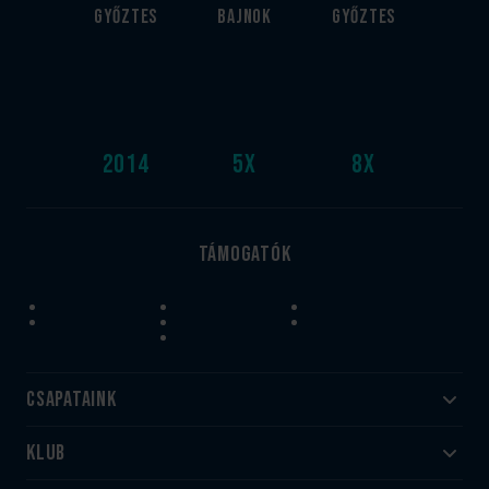
győztes
bajnok
győztes
2014
5
x
8
x
Támogatók
Csapataink
Klub
Felnőtt
Akadémia