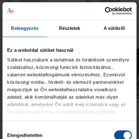
2026. júl. 29.
2026. jún. 20.
NB I
NB I
Megnézem az összeset
Beleegyezés
Részletek
A sütikről
További friss hírek
Ez a weboldal sütiket használ
Sütiket használunk a tartalmak és hirdetések személyre
szabásához, közösségi funkciók biztosításához,
valamint weboldalforgalmunk elemzéséhez. Ezenkívül
közösségi média-, hirdető- és elemező partnereinkkel
megosztjuk az Ön weboldalhasználatra vonatkozó
Galéria
adatait, akik kombinálhatják az adatokat más olyan
Hello, Mórahalom! Szerdán
OTP Bank-PICK Szeged
adatokkal, amelyeket Ön adott meg számukra vagy az
#kékek Tour!
Nantes 34–35 (2026. 08. 
Ön által használt más szolgáltatásokból gyűjtöttek.
2026. aug. 09.
2026. aug. 
Handball Family
Handball Family
Hozzájárulás
Megnézem az összeset
Elengedhetetlen
kiválasztása