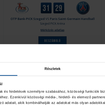
31
29
OTP Bank-PICK Szeged
VS
Paris Saint-Germain Handball
Szeged
PICK Aréna
Mérkőzés adatlap
Beszámoló
Részletek
ál
mak és hirdetések személyre szabásához, közösségi funkciók biz
hez. Ezenkívül közösségi média-, hirdető- és elemező partner
zó adatait, akik kombinálhatják az adatokat más olyan adatokka