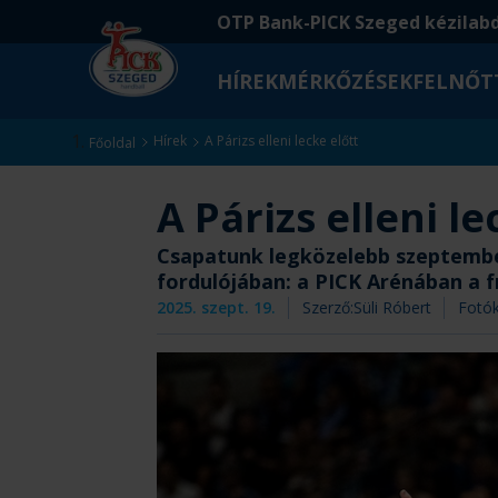
Ugrás
Ugrás
OTP Bank-PICK Szeged kézilab
a
az
fő
oldal
HÍREK
MÉRKŐZÉSEK
FELNŐT
tartalomra
aljára
Kezdőlap
Hírek
A Párizs elleni lecke előtt
Főoldal
A Párizs elleni le
Csapatunk legközelebb szeptember
fordulójában: a PICK Arénában a f
2025. szept. 19.
Szerző:
Süli Róbert
Fotók