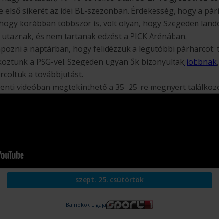
e első sikerét az idei BL-szezonban. Érdekesség, hogy a pár
hogy korábban többször is, volt olyan, hogy Szegeden land
l utaznak, és nem tartanak edzést a PICK Arénában.
apozni a naptárban, hogy felidézzük a legutóbbi párharcot: 
koztunk a PSG-vel. Szegeden ugyan ők bizonyultak
jobbnak
rcoltuk a továbbjutást.
lenti videóban megtekinthető a 35–25-re megnyert találkoz
szept. 25. csütörtök
Bajnokok Ligája