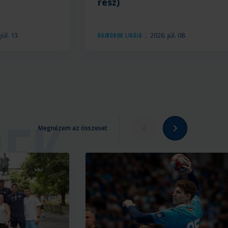
rész)
júl. 13.
2026. júl. 08.
Bajnokok Ligája
Megnézem az összeset