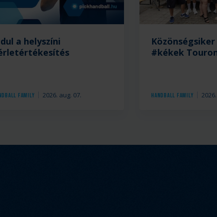
ndul a helyszíni
Közönségsiker 
érletértékesítés
#kékek Touro
2026. aug. 07.
2026.
ndball Family
Handball Family