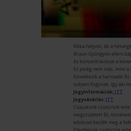
Ritka helyzet, de a hétvé
Braun Gyöngyös elleni baj
és koncentrációval a köve
Ez pedig nem más, mint a 
Következik a harmadik BL-
szépen fogynak, így aki 
Jegyinformációk:
ITT
Jegyvásárlás:
ITT
Csapatunk csütörtök este
megszületett BL-történe
edzéssel kezdik meg a fel
Ellenfelünk csütörtök est