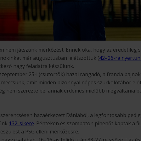
gén nem játszunk mérkőzést. Ennek oka, hogy az eredetileg 
nokinkat már augusztusban lejátszottuk (
42–26-ra nyertün
tkező nagy feladatra készülünk.
szeptember 25-i (csütörtök) hazai rangadó, a francia bajnok
meccsünk, amit minden bizonnyal népes szurkolótábor előtt
még nem szerezte be, annak érdemes mielőbb megváltania be
 szerencsésen hazaérkezett Dániából, a legfontosabb pedig
tünk
132. sikere
. Pénteken és szombaton pihenőt kaptak a fi
készülést a PSG elleni mérkőzésre.
e nagy csatában, 16–16-as félidő után 33-27-re győzött az