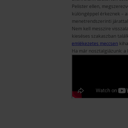
Pelister ellen, megszerezv
különgéppel érkeznek – a
menetrendszerinti járatta
Nem kell messzire visszal
kieséses szakaszban talál
emlékezetes meccsen
kiha
Ha már nosztalgiázunk: a 