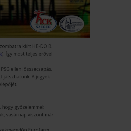
szombatra kiírt HE-DO B.
k
). Így most teljes erővel
 PSG elleni összecsapás.
 játszhatunk. A jegyek
lépőjét.
, hogy győzelemmel:
úk, vasárnap viszont már
 északmacedón Eurofarm