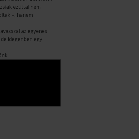
izsiak ezúttal nem
oltak –, hanem
tavasszal az egyenes
, de idegenben egy
ónk.