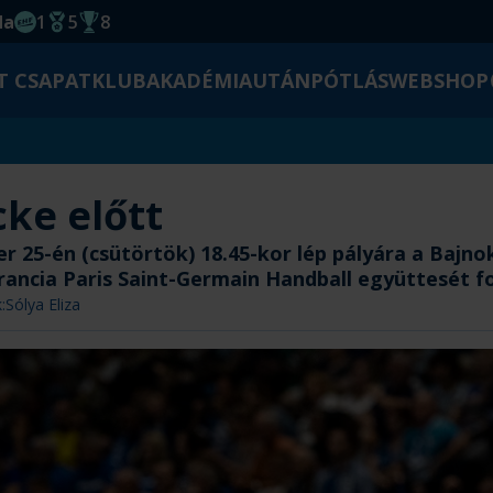
da
1
5
8
EHF kupagyőzelem 2014
Magyar Bajnoki cím
Magyar-Kupa győzelem
T CSAPAT
KLUB
AKADÉMIA
UTÁNPÓTLÁS
WEBSHOP
cke előtt
 25-én (csütörtök) 18.45-kor lép pályára a Bajnok
rancia Paris Saint-Germain Handball együttesét f
:
Sólya Eliza