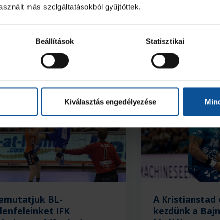
sznált más szolgáltatásokból gyűjtöttek.
Beállítások
Statisztikai
Kiválasztás engedélyezése
Min
emutatjuk BL-
A Kristianstad 
llenfeleinket IFK
kezdünk a Baj