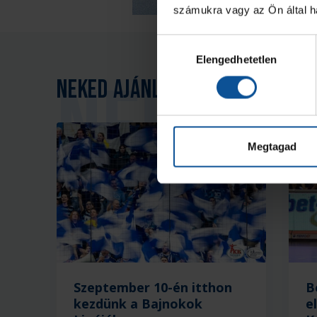
számukra vagy az Ön által ha
Hozzájárulás
Elengedhetetlen
kiválasztása
Neked ajánljuk
Megtagad
Szeptember 10-én itthon
B
kezdünk a Bajnokok
e