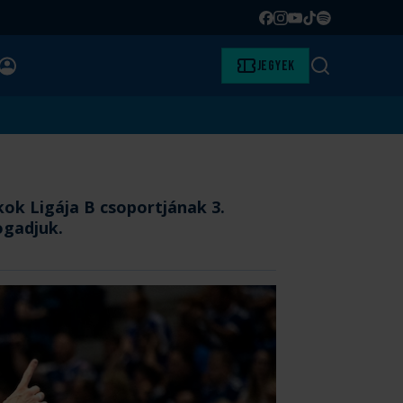
Facebook
Instagram
YouTube
TikTok
Spotify
BELÉPÉS
Jegyek
Keresés
ok Ligája B csoportjának 3.
ogadjuk.