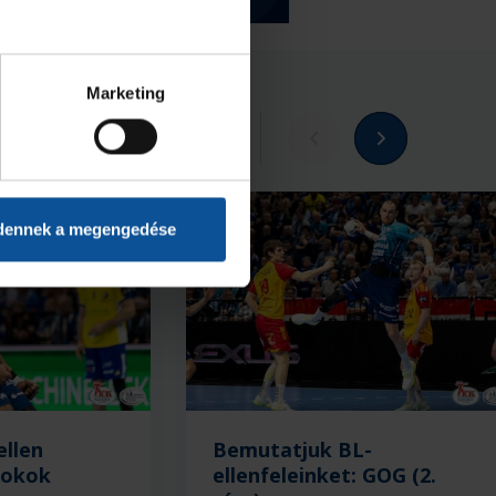
Marketing
Megnézem az összeset
dennek a megengedése
ellen
Bemutatjuk BL-
nokok
ellenfeleinket: GOG (2.