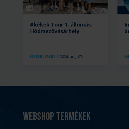
Galéria
#kékek Tour 1. állomás:
I
Hódmezővásárhely
b
2026. aug. 07.
Handball Family
Ha
Webshop termékek