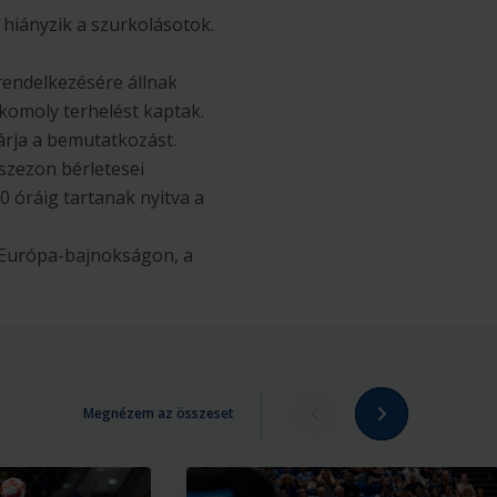
iányzik a szurkolásotok.
 rendelkezésére állnak
komoly terhelést kaptak.
árja a bemutatkozást.
 szezon bérletesei
0 óráig tartanak nyitva a
 Európa-bajnokságon, a
Megnézem az összeset