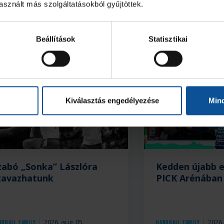
sznált más szolgáltatásokból gyűjtöttek.
Beállítások
Statisztikai
Kiválasztás engedélyezése
Min
zabó „Sonka” Lászlóra
Kedden újabb 
zavazhatunk
PICK Arénában
2026. aug. 05.
2026.
ndball Family
Handball Family