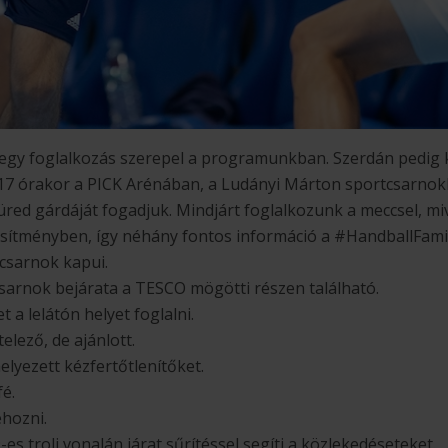
egy foglalkozás szerepel a programunkban. Szerdán pedig k
 17 órakor a PICK Arénában, a Ludányi Márton sportcsarnok
red gárdáját fogadjuk. Mindjárt foglalkozunk a meccsel, mi
esítményben, így néhány fontos információ a #HandballFami
 csarnok kapui.
sarnok bejárata a TESCO mögötti részen található.
 a lelátón helyet foglalni.
lező, de ajánlott.
elyezett kézfertőtlenítőket.
é.
ehozni.
es troli vonalán járat sűrítéssel segíti a közlekedéseteket.