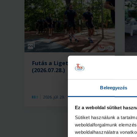
Galéria
Futás a Ligetben
L
(2026.07.28.)
a
Beleegyezés
2026. júl. 29.
NB I
NB 
Ez a weboldal sütiket haszn
Sütiket használunk a tartal
weboldalforgalmunk elemzésé
weboldalhasználatra vonatko