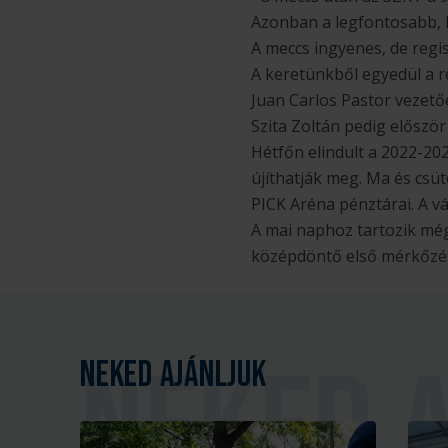
Azonban a legfontosabb, 
A meccs ingyenes, de regi
A keretünkből egyedül a r
Juan Carlos Pastor vezet
Szita Zoltán pedig előszö
Hétfőn elindult a 2022-202
újíthatják meg. Ma és csüt
PICK Aréna pénztárai. A v
A mai naphoz tartozik mé
középdöntő első mérkőzésé
Neked ajánljuk