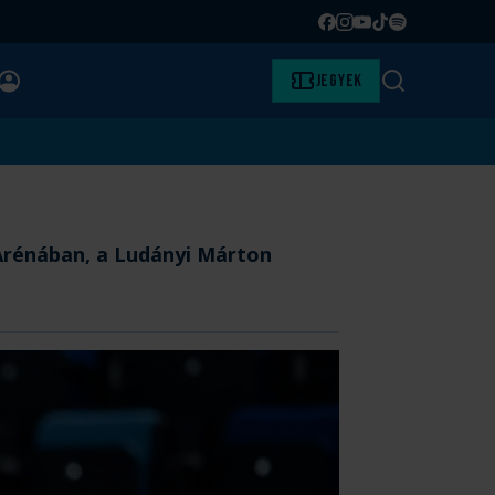
Facebook
Instagram
YouTube
TikTok
Spotify
BELÉPÉS
Jegyek
Keresés
 Arénában, a Ludányi Márton