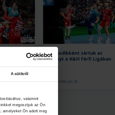
 Szeged–
Másodikként zártuk az
HC 34–36
idényt a K&H Férfi Ligában
A sütikről
2026. jún. 02.
NB I
tosításához, valamint
einkkel megosztjuk az Ön
l, amelyeket Ön adott meg