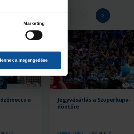
Megnézem az összeset
Marketing
dennek a megengedése
edzőmeccs a
Jegyvásárlás a Szuperkupa-
döntőre
 aug. 05.
2026. aug. 05.
Handball Family