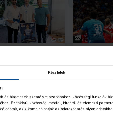
Galéria
ukács Kornél az Év
OTP Bank-PICK
kadémistája
ONE Veszprém 
(2026. 06. 02.)
Részletek
2026. jún. 20.
2026. jún. 03.
I
NB I
ál
mak és hirdetések személyre szabásához, közösségi funkciók biz
hez. Ezenkívül közösségi média-, hirdető- és elemező partner
zó adatait, akik kombinálhatják az adatokat más olyan adatokka