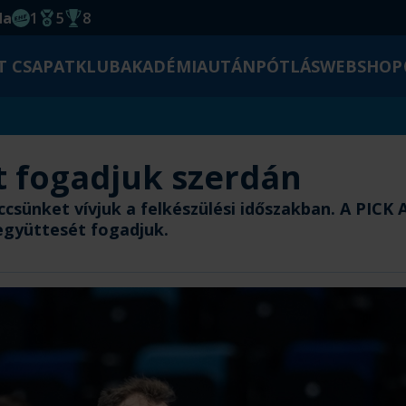
da
1
5
8
EHF kupagyőzelem 2014
Magyar Bajnoki cím
Magyar-Kupa győzelem
T CSAPAT
KLUB
AKADÉMIA
UTÁNPÓTLÁS
WEBSHOP
t fogadjuk szerdán
csünket vívjuk a felkészülési időszakban. A PICK
együttesét fogadjuk.