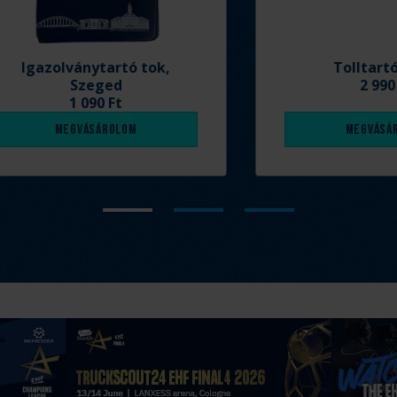
Igazolványtartó tok,
Tolltart
Szeged
2 990
1 090 Ft
Megvásárolom
Megvásá