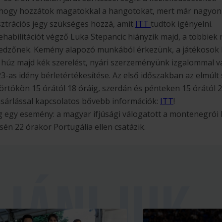
hogy hozzátok magatokkal a hangotokat, mert már nagyon h
sztrációs jegy szükséges hozzá, amit
ITT
tudtok igényelni.
ehabilitációt végző Luka Stepancic hiányzik majd, a többiek
őedzőnek. Kemény alapozó munkából érkezünk, a játékosok 
r húz majd kék szerelést, nyári szerzeményünk izgalommal v
3-as idény bérletértékesítése. Az első időszakban az elmúlt
örtökön 15 órától 18 óráig, szerdán és pénteken 15 órától 2
ásárlással kapcsolatos bővebb információk:
ITT
!
g egy esemény: a magyar ifjúsági válogatott a montenegrói
n 22 órakor Portugália ellen csatázik.