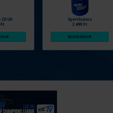
ó 25/26
Sportkulacs
 Ft
2 490 Ft
rolom
Megvásárolom