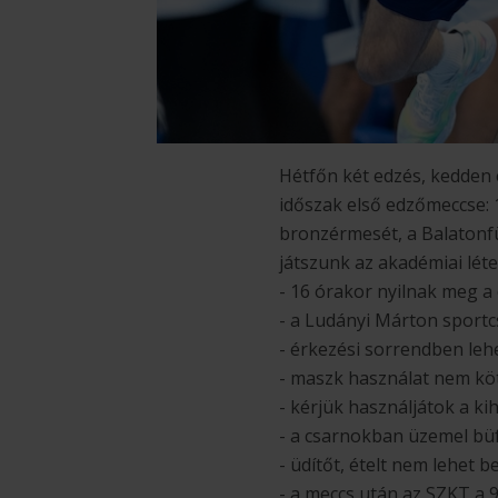
Hétfőn két edzés, kedden 
időszak első edzőmeccse:
bronzérmesét, a Balatonfü
játszunk az akadémiai lét
- 16 órakor nyilnak meg a
- a Ludányi Márton sportc
- érkezési sorrendben lehet
- maszk használat nem köte
- kérjük használjátok a kih
- a csarnokban üzemel büf
- üdítőt, ételt nem lehet b
- a meccs után az SZKT a 9-