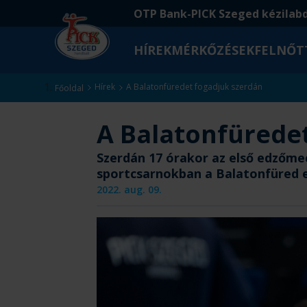
Ugrás
Ugrás
OTP Bank-PICK Szeged kézilab
a
az
fő
oldal
HÍREK
MÉRKŐZÉSEK
FELNŐT
tartalomra
aljára
Kezdőlap
Hírek
A Balatonfüredet fogadjuk szerdán
Főoldal
A Balatonfürede
Szerdán 17 órakor az első edzőmec
sportcsarnokban a Balatonfüred 
2022. aug. 09.