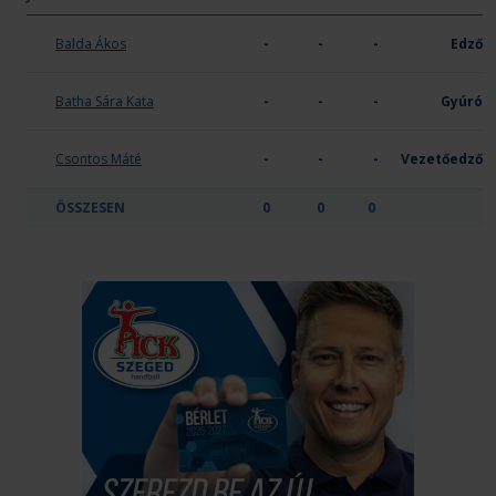
Tempo KSE
Balda Ákos
-
-
-
Edző
Batha Sára Kata
-
-
-
Gyúró
Csontos Máté
-
-
-
Vezetőedző
ÖSSZESEN
0
0
0