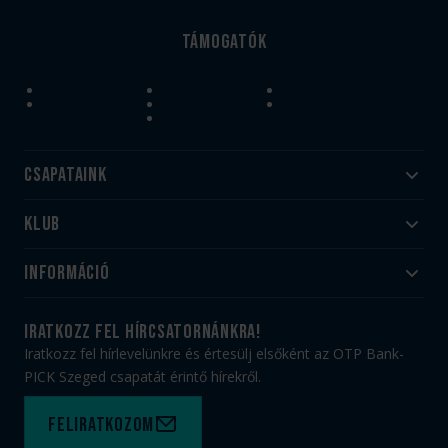
Támogatók
Csapataink
Klub
Felnőtt
Akadémia
Utánpótlás
Információ
#HandballFamily
#kékek szívügyünk
Klubtörténet
Jegy- és bérletvásárlás
iratkozz fel hírcsatornánkra!
Munkatársaink
Webshop
Iratkozz fel hírlevelünkre és értesülj elsőként az OTP Bank-
PICK Aréna
Impresszum
PICK Szeged csapatát érintő hírekről.
Sajtóakkreditáció
TAO
Büszkeségeink
Adatvédelem
Feliratkozom
Felhasználási feltételek