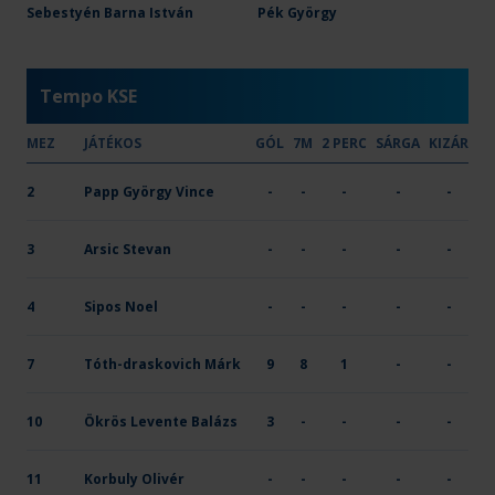
OTP Bank-PICK Szeged
Sebestyén Barna István
34
Pék György
15
-
X
-
-
Tempo KSE
MEZ
JÁTÉKOS
GÓL
7M
2 PERC
SÁRGA
KIZÁR
2
Papp György Vince
-
-
-
-
-
3
Arsic Stevan
-
-
-
-
-
4
Sipos Noel
-
-
-
-
-
7
Tóth-draskovich Márk
9
8
1
-
-
10
Ökrös Levente Balázs
3
-
-
-
-
11
Korbuly Olivér
-
-
-
-
-