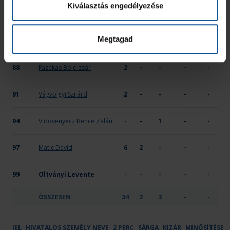
Kiválasztás engedélyezése
73
Boros Andor
4
-
1
-
-
Megtagad
74
Vízkeleti Áron
-
-
-
-
-
88
Fazekas Boldizsár
2
-
-
-
-
91
Vágvölgyi Szilárd
2
-
-
-
-
94
Vidovenyecz Bence Zalán
-
-
1
-
-
97
Matic Dávid
6
2
-
-
-
99
Oltványi Levente
-
-
-
-
-
ÖSSZESEN
34
2
3
-
-
JEL
HIVATALOS SZEMÉLY NEVE
2 PERC
SÁRGA
KIZÁR
MINŐSÍTÉSE