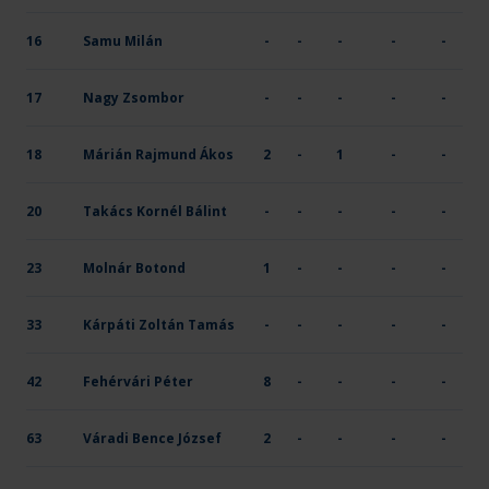
16
Samu Milán
-
-
-
-
-
17
Nagy Zsombor
-
-
-
-
-
18
Márián Rajmund Ákos
2
-
1
-
-
20
Takács Kornél Bálint
-
-
-
-
-
23
Molnár Botond
1
-
-
-
-
33
Kárpáti Zoltán Tamás
-
-
-
-
-
42
Fehérvári Péter
8
-
-
-
-
63
Váradi Bence József
2
-
-
-
-