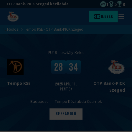
1
5
8
OTP Bank-PICK Szeged kézilabda
EHF kupagyőze
Magyar Baj
Magyar
Ugrás
Ugrás
Jegyek
Kezdőlap
Menü
a
az
megny
fő
oldal
Főoldal
Tempo KSE - OTP Bank-PICK Szeged
tartalomra
aljára
FU18 I. osztály-Kelet
v
V
28
34
s
é
.
g
e
Tempo KSE
OTP Bank-PICK
2025
ápr. 11.
péntek
r
Szeged
e
Budapest
Tempo Kézilabda Csarnok
d
m
Beszámoló
é
n