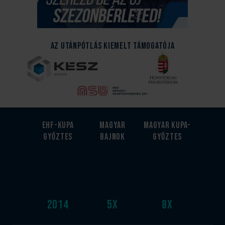
Az Utánpótlás kiemelt támogatója
EHF-Kupa
Magyar
Magyar kupa-
győztes
bajnok
győztes
2014
5
x
8
x