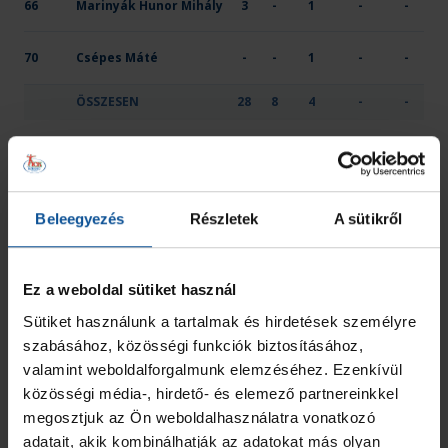
66
Marinyák Hunor Mihály
3
-
1
-
-
70
Csépes Máté
-
-
1
-
-
ÖSSZESEN
28
8
4
-
-
JEL
HIVATALOS SZEMÉLY NEVE
2 PERC
SÁRGA
KIZÁR
MINŐSÍTÉSE
Tempo KSE
Császár Gergő István
-
-
-
Vezetőedző
Beleegyezés
Részletek
A sütikről
Hutvágner Áron
-
-
-
Edző
Ez a weboldal sütiket használ
ÖSSZESEN
0
0
0
Sütiket használunk a tartalmak és hirdetések személyre
szabásához, közösségi funkciók biztosításához,
OTP Bank - Pick Szeged
valamint weboldalforgalmunk elemzéséhez. Ezenkívül
közösségi média-, hirdető- és elemező partnereinkkel
MEZ
JÁTÉKOS
GÓL
7M
2 PERC
SÁRGA
KIZÁR
megosztjuk az Ön weboldalhasználatra vonatkozó
adatait, akik kombinálhatják az adatokat más olyan